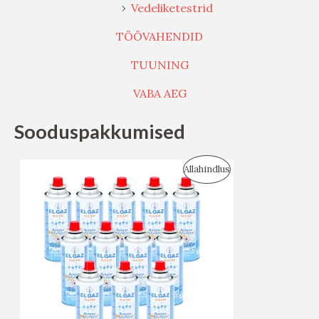
Vedeliketestrid
TÖÖVAHENDID
TUUNING
VABA AEG
Sooduspakkumised
S
Allahindlus
O
O
D
U
S