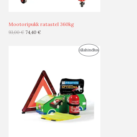
Ü
Ü
Mootoripukk ratastel 360kg
G
93,00
€
74,40
€
I
S
Allahindlus
S
O
T
O
O
D
O
U
D
S
E
M
Ü