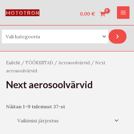
Vali kategooria
Skip
O
MAI
to
0,00
€
t
ME
content
s
i
Esileht
/
TÖÖRIISTAD
/
Aerosoolvärvid
/ Next
aerosoolvärvid
Next aerosoolvärvid
Näitan 1–9 tulemust 37-st