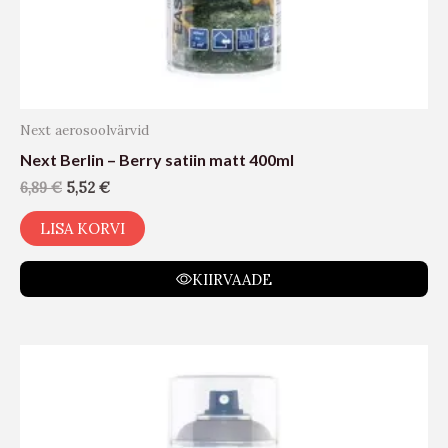
Next aerosoolvärvid
Next Berlin – Berry satiin matt 400ml
6,89
€
5,52
€
LISA KORVI
KIIRVAADE