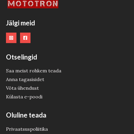
O
O
Jälgi meid
D
E
Otselingid
Saa meist rohkem teada
Anna tagasisidet
Võta ühendust
Külasta e-poodi
Oluline teada
Privaatsuspoliitika