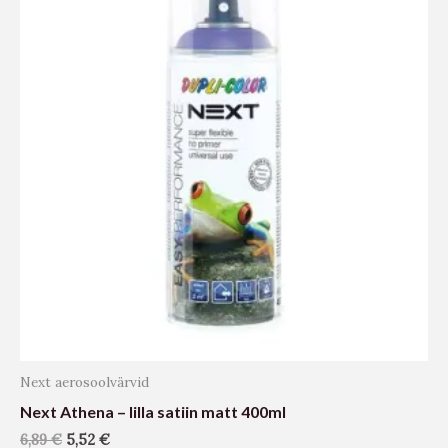
Next aerosoolvärvid
Next Athena – lilla satiin matt 400ml
6,89
€
5,52
€