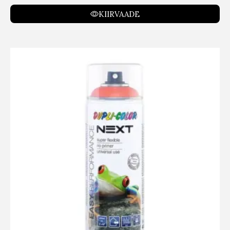
KIIRVAADE