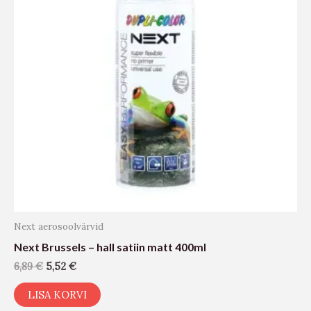
Next aerosoolvärvid
Next Brussels – hall satiin matt 400ml
6,89
€
5,52
€
LISA KORVI