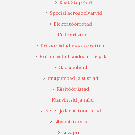
Rust Stop 4in1
Special aerosoolvärvid
Elektritööriistad
Eritööriistad
Eritööriistad mootorrattale
Eritööriistad sõiduautole ja k
Gaasipõletid
Imupumbad ja süstlad
Käsitööriistad
Käsivintsid ja talid
Kere- ja klaasitööriistad
Lihvimistarvikud
Liivaprits