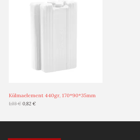
O
T
O
O
D
O
U
D
S
E
M
Ü
Ü
Külmaelement 440gr, 170*90*35mm
G
1,03
€
0,82
€
I
S
T