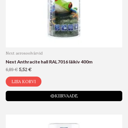
Next aerosoolvärvid
Next Anthracite hall RAL7016 läikiv 400m
6,89
€
5,52
€
LISA KORVI
KIIRVAADE