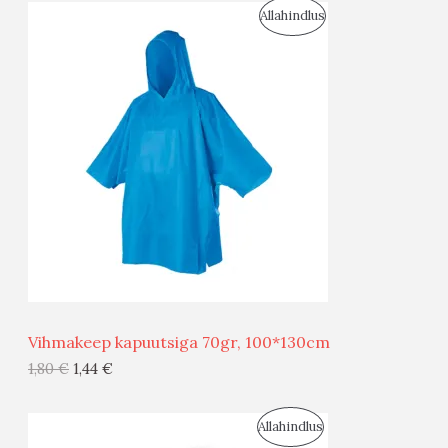
S
Allahindlus
S
O
T
O
O
D
O
U
D
S
E
M
Ü
Ü
Vihmakeep kapuutsiga 70gr, 100*130cm
G
1,80
€
1,44
€
I
S
Allahindlus
S