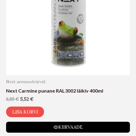
Next aerosoolvärvid
Next Carmine punane RAL3002 läikiv 400ml
6,89
€
5,52
€
LISA KORVI
KIIRVAADE