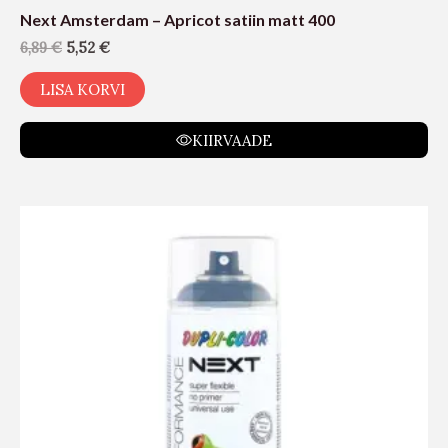
Next Amsterdam – Apricot satiin matt 400
6,89
€
5,52
€
LISA KORVI
KIIRVAADE