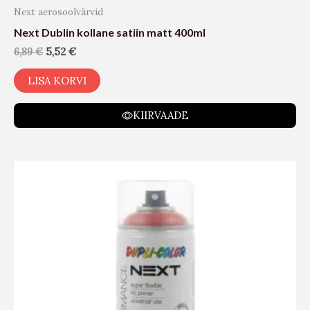
Next aerosoolvärvid
Next Dublin kollane satiin matt 400ml
6,89
€
5,52
€
LISA KORVI
KIIRVAADE