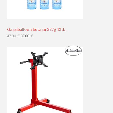
M
Ü
Ü
Gaasiballoon butaan 227g 12tk
G
47,00
€
37,60
€
I
S
Allahindlus
S
O
T
O
O
D
O
U
D
S
E
M