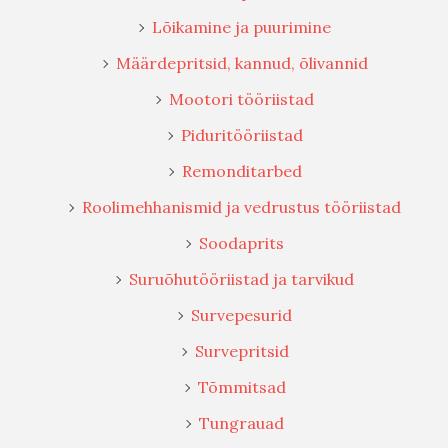
Lõikamine ja puurimine
Määrdepritsid, kannud, õlivannid
Mootori tööriistad
Piduritööriistad
Remonditarbed
Roolimehhanismid ja vedrustus tööriistad
Soodaprits
Suruõhutööriistad ja tarvikud
Survepesurid
Survepritsid
Tõmmitsad
Tungrauad