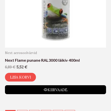
Next aerosoolvärvid
Next Flame punane RAL3000 läikiv 400ml
6,89
€
5,52
€
LISA KORVI
KIIRVAADE