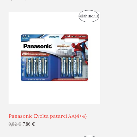
I
S
Allahindlus
S
O
T
O
O
D
O
U
D
S
E
M
Ü
Ü
Panasonic Evolta patarei AA(4+4)
G
9,82
€
7,86
€
I