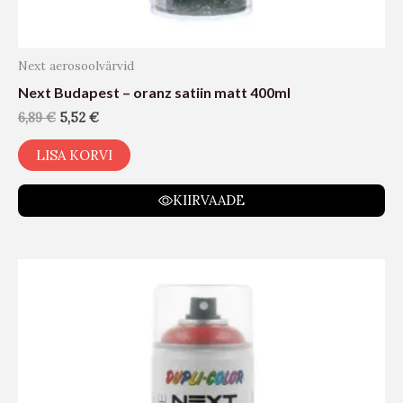
Next aerosoolvärvid
Next Budapest – oranz satiin matt 400ml
6,89
€
5,52
€
LISA KORVI
KIIRVAADE