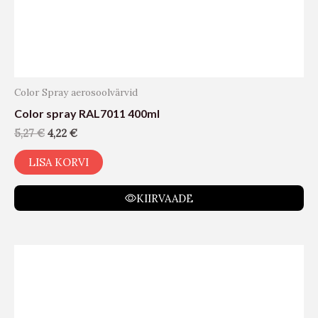
Color Spray aerosoolvärvid
Color spray RAL7011 400ml
5,27
€
4,22
€
LISA KORVI
KIIRVAADE