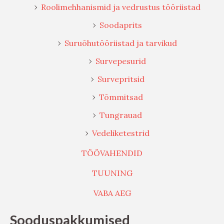
Roolimehhanismid ja vedrustus tööriistad
Soodaprits
Suruõhutööriistad ja tarvikud
Survepesurid
Survepritsid
Tõmmitsad
Tungrauad
Vedeliketestrid
TÖÖVAHENDID
TUUNING
VABA AEG
Sooduspakkumised