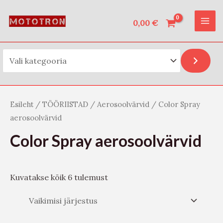
Vali kategooria
Skip
O
MAI
to
0,00
€
t
ME
content
s
i
Esileht
/
TÖÖRIISTAD
/
Aerosoolvärvid
/ Color Spray
aerosoolvärvid
Color Spray aerosoolvärvid
Kuvatakse kõik 6 tulemust