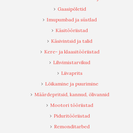
Gaasipõletid
Imupumbad ja süstlad
Käsitööriistad
Käsivintsid ja talid
Kere- ja klaasitööriistad
Lihvimistarvikud
Liivaprits
Lõikamine ja puurimine
Määrdepritsid, kannud, õlivannid
Mootori tööriistad
Piduritööriistad
Remonditarbed