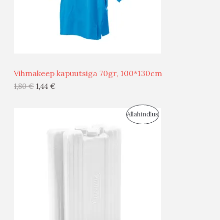
S
E
M
Ü
Ü
Vihmakeep kapuutsiga 70gr, 100*130cm
G
1,80
€
1,44
€
I
S
Allahindlus
S
O
T
O
O
D
O
U
D
S
E