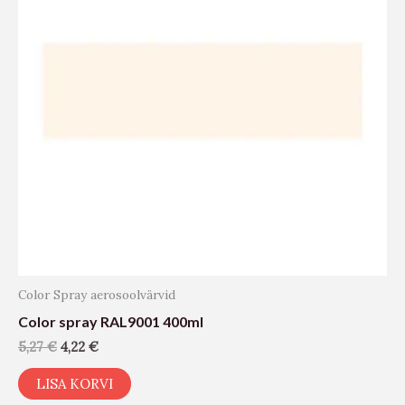
Color Spray aerosoolvärvid
Color spray RAL9001 400ml
5,27
€
4,22
€
LISA KORVI