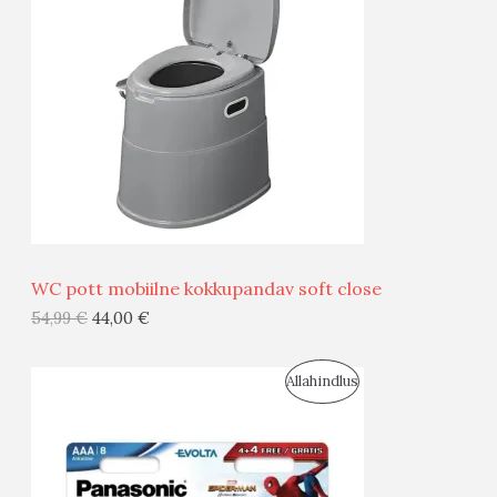
O
O
D
O
U
D
S
E
M
Ü
Ü
WC pott mobiilne kokkupandav soft close
G
54,99
€
44,00
€
I
S
Allahindlus
S
O
T
O
O