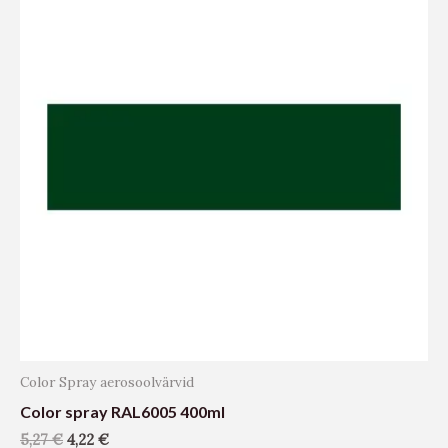
Color Spray aerosoolvärvid
Color spray RAL6005 400ml
5,27
€
4,22
€