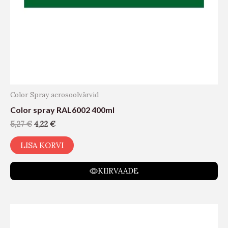
Color Spray aerosoolvärvid
Color spray RAL6002 400ml
5,27
€
4,22
€
LISA KORVI
KIIRVAADE