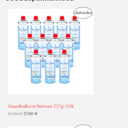
S
Allahindlus
O
O
D
U
S
M
Ü
Ü
Gaasiballoon butaan 227g 12tk
G
47,00
€
37,60
€
I