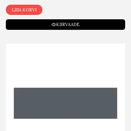
LISA KORVI
KIIRVAADE