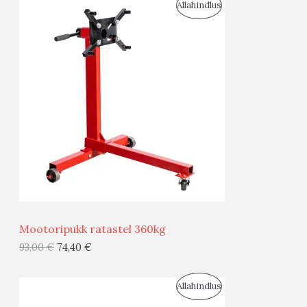
S
Allahindlus
S
O
T
O
O
D
O
U
D
S
E
M
Ü
Ü
Mootoripukk ratastel 360kg
G
93,00
€
74,40
€
I
S
Allahindlus
S