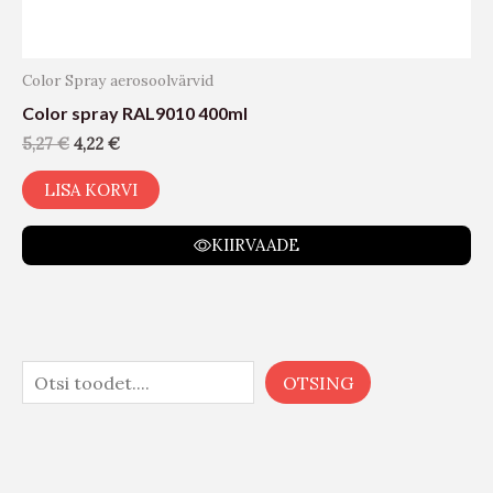
Color Spray aerosoolvärvid
Color spray RAL9010 400ml
5,27
€
4,22
€
LISA KORVI
KIIRVAADE
OTSING