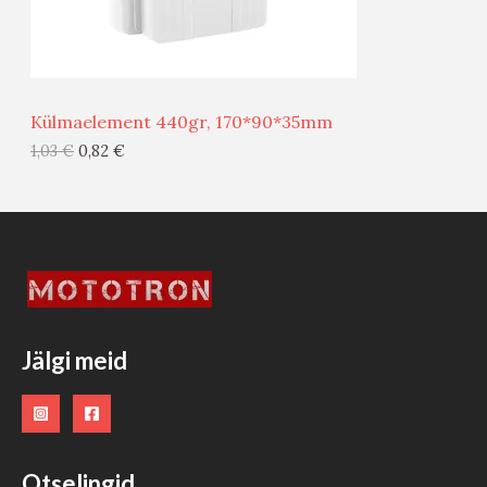
M
Ü
Ü
Külmaelement 440gr, 170*90*35mm
G
1,03
€
0,82
€
I
S
T
O
O
Jälgi meid
D
E
Otselingid