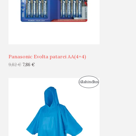
U
D
S
E
M
Ü
Ü
Panasonic Evolta patarei AA(4+4)
G
9,82
€
7,86
€
I
S
Allahindlus
S
O
T
O
O
D
O
U
D