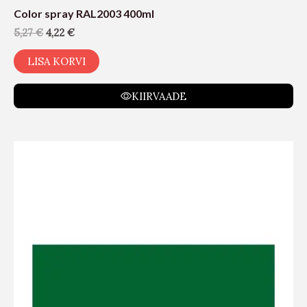
Color spray RAL2003 400ml
5,27
€
4,22
€
LISA KORVI
KIIRVAADE