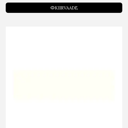
KIIRVAADE