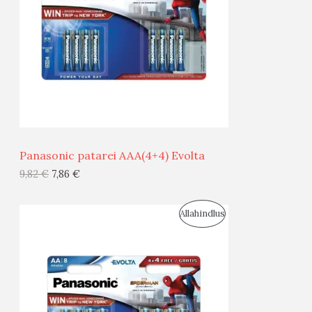
D
O
U
D
S
E
M
Ü
Ü
Panasonic patarei AAA(4+4) Evolta
G
9,82
€
7,86
€
I
S
Allahindlus
S
O
T
O
O
D
O