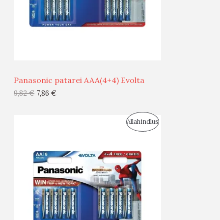
S
E
M
Ü
Ü
Panasonic patarei AAA(4+4) Evolta
G
9,82
€
7,86
€
I
S
Allahindlus
S
O
T
O
O
D
O
U
D
S
E