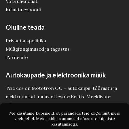
Võta ühendust
Külasta e-poodi
Oluline teada
Privaatsuspoliitika
Müügitingimused ja tagastus
Tarneinfo
Autokaupade ja elektroonika müük
Teie ees on Mototron OÜ – autokaupu, tööriistu ja
elektroonikat müüv ettevõte Eestis. Meeldivate
tehinguteni Teie Mototron!