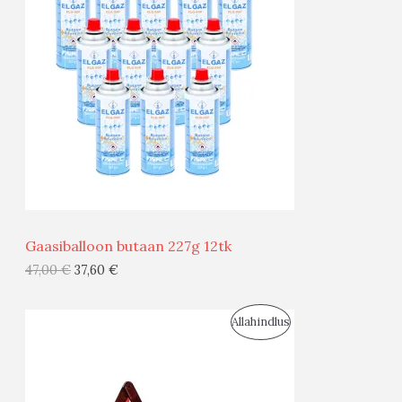
O
D
U
S
M
Ü
Ü
Gaasiballoon butaan 227g 12tk
G
47,00
€
37,60
€
I
S
Allahindlus
S
O
T
O
O