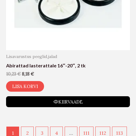
Lisavarustus peeglid,jalad
Abirattad lasterattale 16″-20″, 2 tk
10,23
€
8,18
€
LISA KORVI
KIIRVAADE
1
2
3
4
…
111
112
113