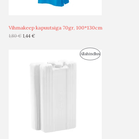
Ü
Ü
Vihmakeep kapuutsiga 70gr, 100*130cm
G
1,80
€
1,44
€
I
S
Allahindlus
S
O
T
O
O
D
O
U
D
S
E
M
Ü