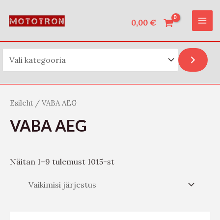
Vali kategooria
Skip
O
MAI
to
0,00
€
t
ME
content
s
i
Esileht
/ VABA AEG
VABA AEG
Näitan 1–9 tulemust 1015-st