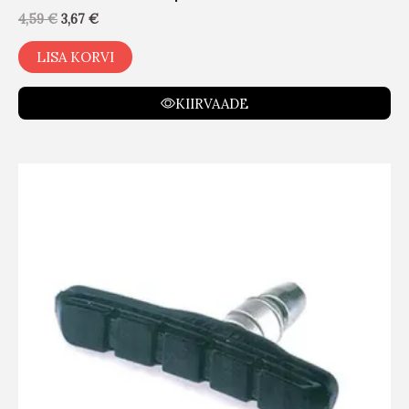
4,59
€
3,67
€
LISA KORVI
KIIRVAADE