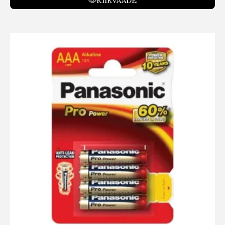
KIIRVAADE