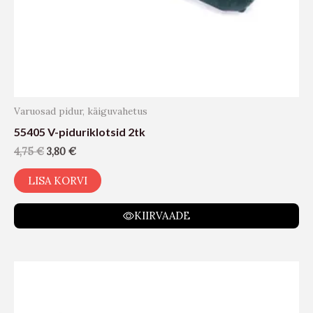
Varuosad pidur, käiguvahetus
55405 V-piduriklotsid 2tk
4,75
€
3,80
€
LISA KORVI
KIIRVAADE