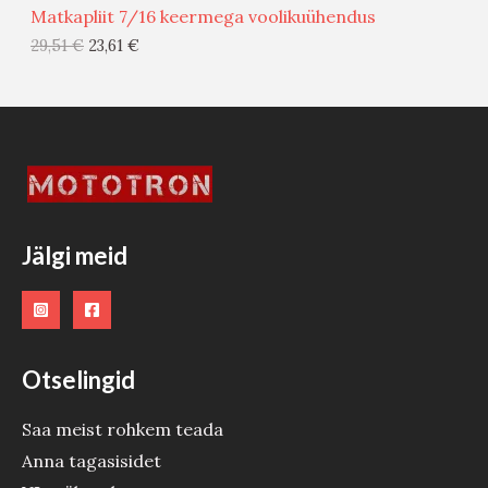
Matkapliit 7/16 keermega voolikuühendus
G
29,51
€
23,61
€
I
S
T
O
O
Jälgi meid
D
E
Otselingid
Saa meist rohkem teada
Anna tagasisidet