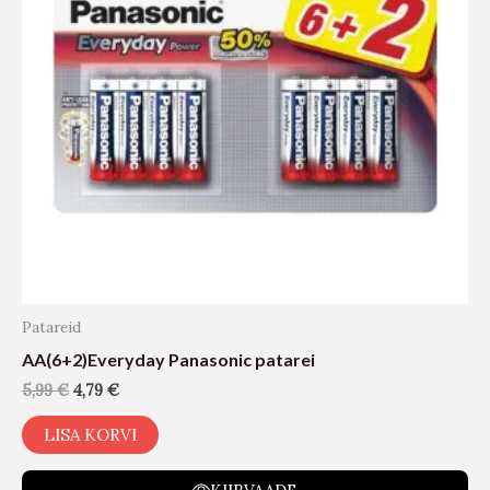
Patareid
AA(6+2)Everyday Panasonic patarei
5,99
€
4,79
€
LISA KORVI