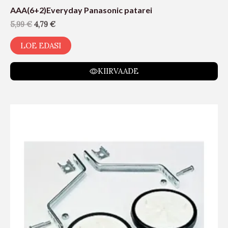
AAA(6+2)Everyday Panasonic patarei
5,99
€
4,79
€
LOE EDASI
KIIRVAADE