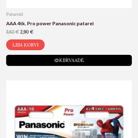
Patareid
AAA 4tk. Pro power Panasonic patarei
3,62
€
2,90
€
LISA KORVI
KIIRVAADE