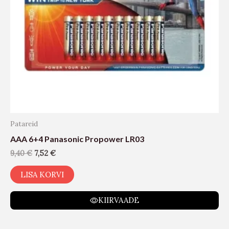
Patareid
AAA 6+4 Panasonic Propower LR03
9,40
€
7,52
€
LISA KORVI
KIIRVAADE