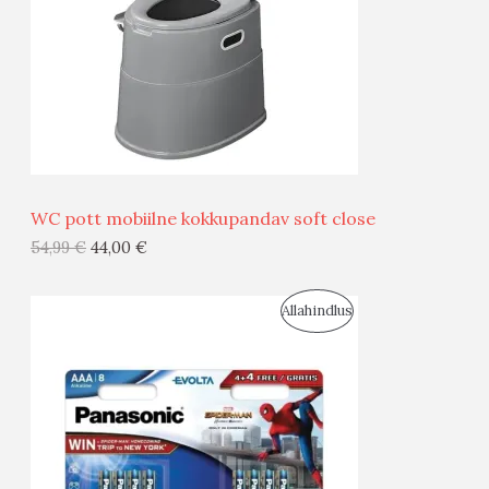
U
D
S
E
M
Ü
Ü
WC pott mobiilne kokkupandav soft close
G
54,99
€
44,00
€
I
S
Allahindlus
S
O
T
O
O
D
O
U
D