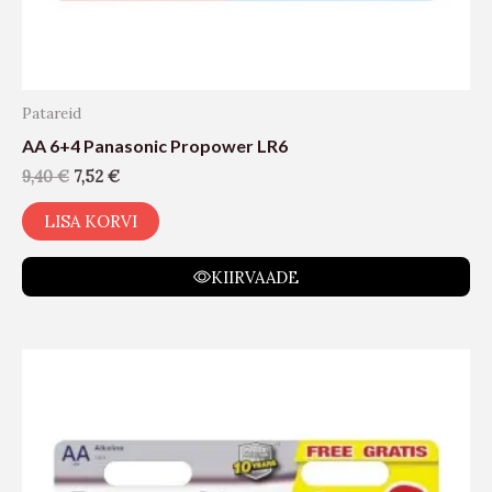
Patareid
AA 6+4 Panasonic Propower LR6
9,40
€
7,52
€
LISA KORVI
KIIRVAADE