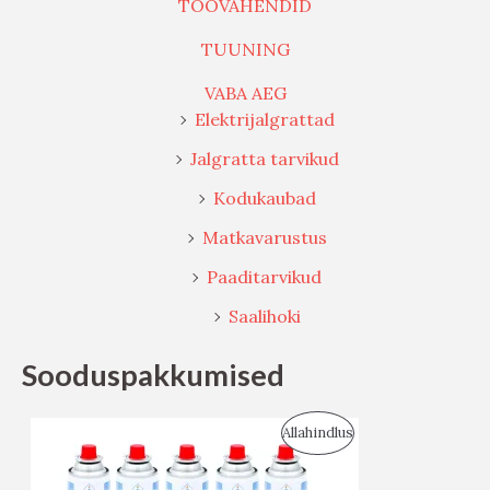
TÖÖVAHENDID
TUUNING
VABA AEG
Elektrijalgrattad
Jalgratta tarvikud
Kodukaubad
Matkavarustus
Paaditarvikud
Saalihoki
Sooduspakkumised
S
Allahindlus
O