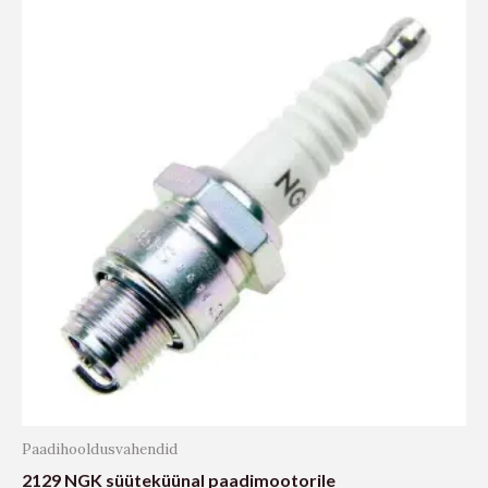
Paadihooldusvahendid
2129 NGK süüteküünal paadimootorile