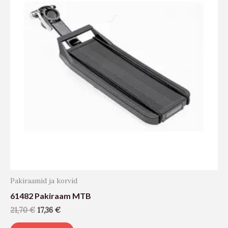
Pakiraamid ja korvid
61482 Pakiraam MTB
21,70
€
17,36
€