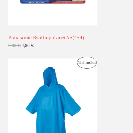
M
Ü
Ü
Panasonic Evolta patarei AA(4+4)
G
9,82
€
7,86
€
I
S
Allahindlus
S
O
T
O
O
D
O
U
D
S
E
M