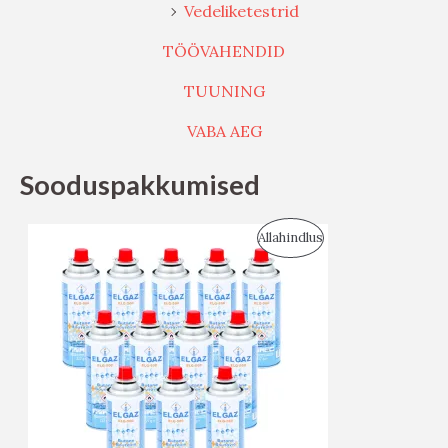
Vedeliketestrid
TÖÖVAHENDID
TUUNING
VABA AEG
Sooduspakkumised
S
Allahindlus
O
O
D
U
S