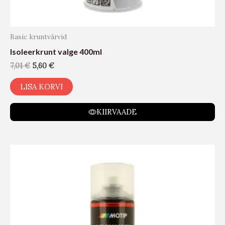
Basic kruntvärvid
Isoleerkrunt valge 400ml
7,01
€
5,60
€
LISA KORVI
KIIRVAADE