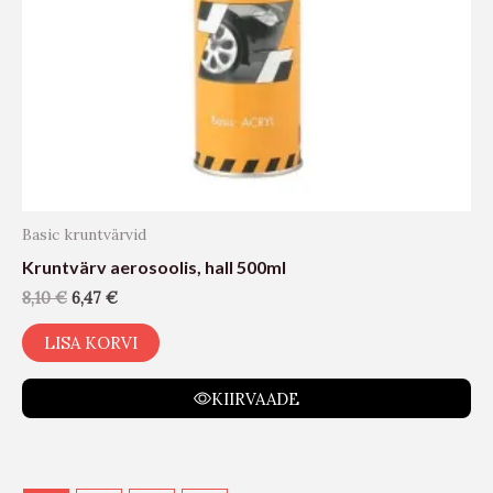
Basic kruntvärvid
Kruntvärv aerosoolis, hall 500ml
8,10
€
6,47
€
LISA KORVI
KIIRVAADE