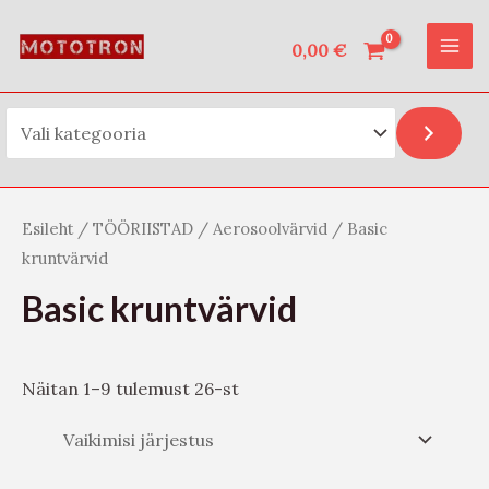
Vali kategooria
Skip
O
MAI
to
0,00
€
t
ME
content
s
i
Esileht
/
TÖÖRIISTAD
/
Aerosoolvärvid
/ Basic
kruntvärvid
Basic kruntvärvid
Näitan 1–9 tulemust 26-st