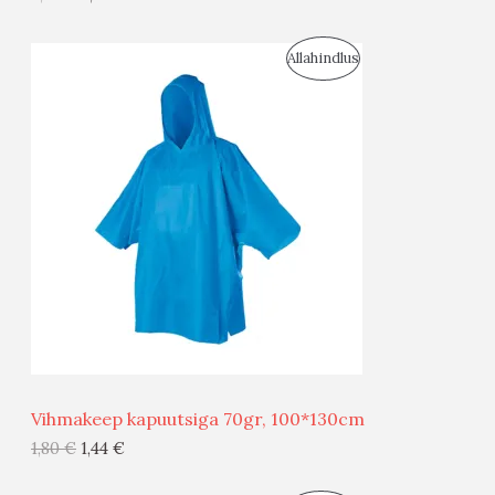
I
S
Allahindlus
S
O
T
O
O
D
O
U
D
S
E
M
Ü
Ü
Vihmakeep kapuutsiga 70gr, 100*130cm
G
1,80
€
1,44
€
I