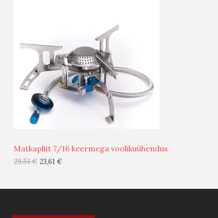
O
T
O
O
D
O
U
D
S
E
M
Ü
Ü
Matkapliit 7/16 keermega voolikuühendus
G
29,51
€
23,61
€
I
S
T