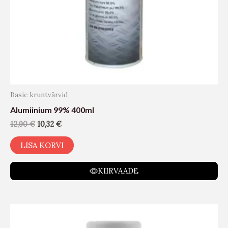
Basic kruntvärvid
Alumiinium 99% 400ml
12,90
€
10,32
€
LISA KORVI
KIIRVAADE