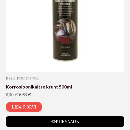
Basic kruntvärvid
Korrosioonikaitse krunt 500ml
8,30
€
6,63
€
LISA KORVI
KIIRVAADE