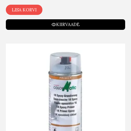
LISA KORVI
KIIRVAADE