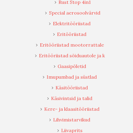
Rust Stop 4in1
Special aerosoolvärvid
Elektritööriistad
Eritööriistad
Eritööriistad mootorrattale
Eritööriistad sõiduautole ja k
Gaasipõletid
Imupumbad ja süstlad
Käsitööriistad
Käsivintsid ja talid
Kere- ja klaasitööriistad
Lihvimistarvikud
Liivaprits