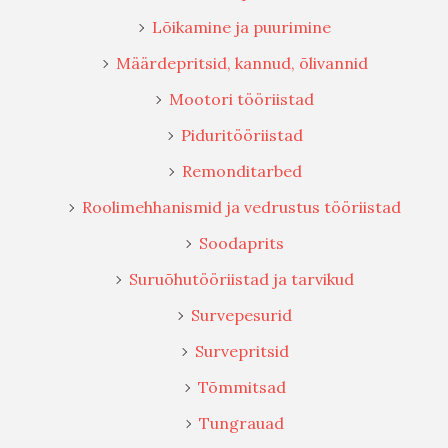
Lõikamine ja puurimine
Määrdepritsid, kannud, õlivannid
Mootori tööriistad
Piduritööriistad
Remonditarbed
Roolimehhanismid ja vedrustus tööriistad
Soodaprits
Suruõhutööriistad ja tarvikud
Survepesurid
Survepritsid
Tõmmitsad
Tungrauad