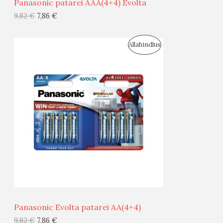
Panasonic patarei AAA(4+4) Evolta
G
9,82
€
7,86
€
I
S
Allahindlus
S
O
T
O
O
D
O
U
D
S
E
M
Ü
Ü
Panasonic Evolta patarei AA(4+4)
G
9,82
€
7,86
€