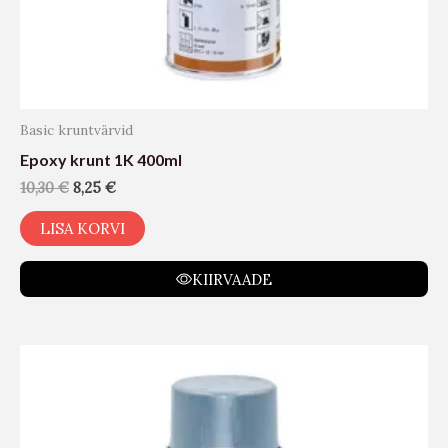
Basic kruntvärvid
Epoxy krunt 1K 400ml
10,30
€
8,25
€
LISA KORVI
KIIRVAADE