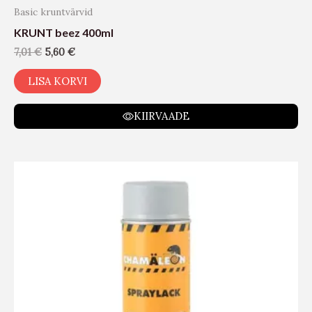
Basic kruntvärvid
KRUNT beez 400ml
7,01
€
5,60
€
LISA KORVI
KIIRVAADE