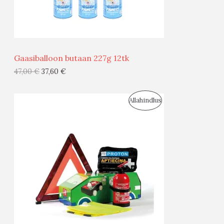
M
Ü
Ü
Gaasiballoon butaan 227g 12tk
G
47,00
€
37,60
€
I
S
Allahindlus
S
O
T
O
O
D
O
U
D
S
E
M