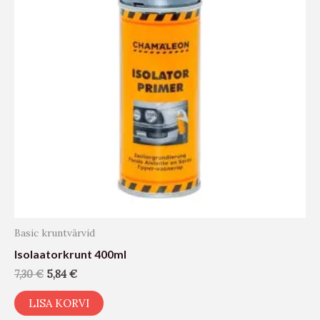
Basic kruntvärvid
Isolaatorkrunt 400ml
7,30
€
5,84
€
LISA KORVI