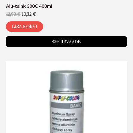
Alu-tsink 300C 400ml
12,90
€
10,32
€
LISA KORVI
KIIRVAADE