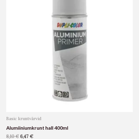
Basic kruntvärvid
Alumiiniumkrunt hall 400ml
8,10
€
6,47
€