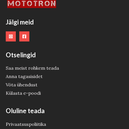
O
O
Jälgi meid
D
E
Otselingid
Saa meist rohkem teada
Anna tagasisidet
Võta ühendust
Külasta e-poodi
Oluline teada
Privaatsuspoliitika