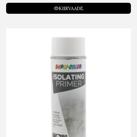
KIIRVAADE