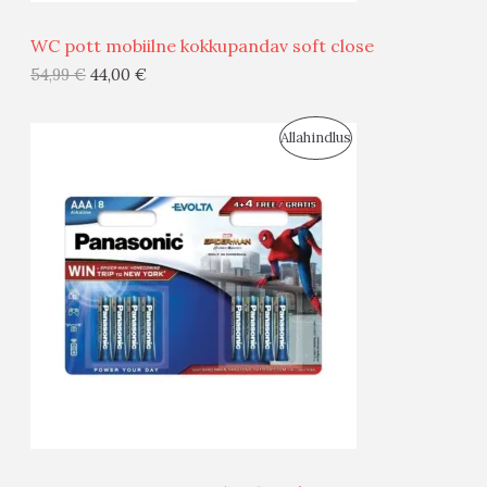
Ü
WC pott mobiilne kokkupandav soft close
G
54,99
€
44,00
€
I
S
Allahindlus
S
O
T
O
O
D
O
U
D
S
E
M
Ü
Ü