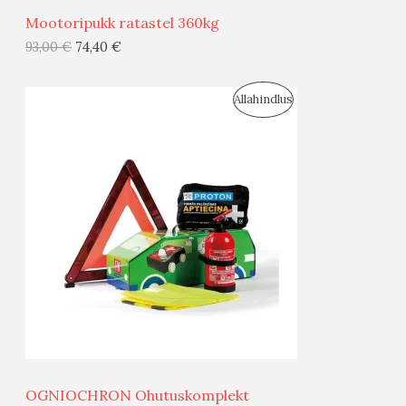
Ü
Mootoripukk ratastel 360kg
G
93,00
€
74,40
€
I
S
Allahindlus
S
O
T
O
O
D
O
U
D
S
E
M
Ü
Ü
OGNIOCHRON Ohutuskomplekt