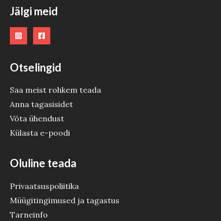
O
Jälgi meid
D
E
Otselingid
Saa meist rohkem teada
Anna tagasisidet
Võta ühendust
Külasta e-poodi
Oluline teada
Privaatsuspoliitika
Müügitingimused ja tagastus
Tarneinfo