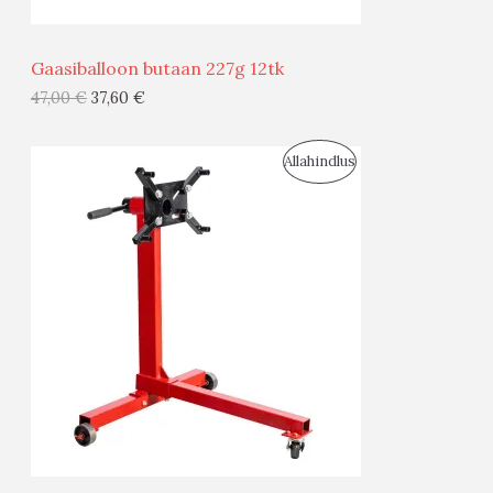
Ü
Ü
Gaasiballoon butaan 227g 12tk
G
47,00
€
37,60
€
I
S
Allahindlus
S
O
T
O
O
D
O
U
D
S
E
M
Ü