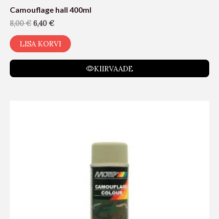
Camouflage hall 400ml
8,00
€
6,40
€
LISA KORVI
KIIRVAADE