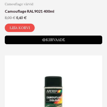
Camouflage värvid
Camouflage RAL9021 400ml
8,00
€
6,40
€
LISA KORVI
KIIRVAADE