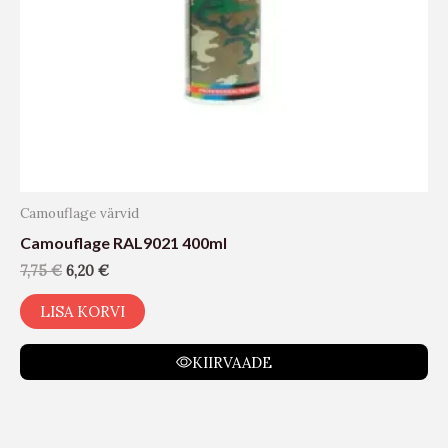
Camouflage värvid
Camouflage RAL9021 400ml
7,75
€
6,20
€
LISA KORVI
KIIRVAADE