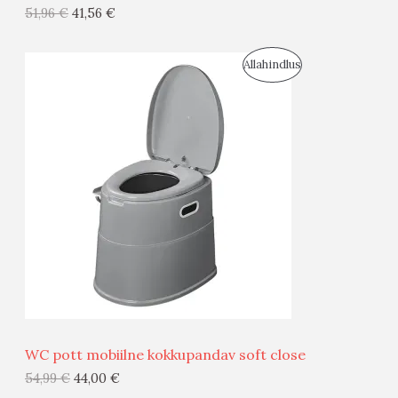
G
51,96
€
41,56
€
I
S
Allahindlus
S
O
T
O
O
D
O
U
D
S
E
M
Ü
Ü
WC pott mobiilne kokkupandav soft close
G
54,99
€
44,00
€