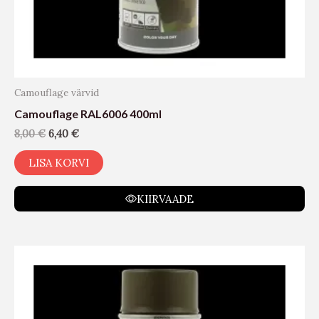
Camouflage värvid
Camouflage RAL6006 400ml
8,00
€
6,40
€
LISA KORVI
KIIRVAADE