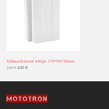
O
D
O
U
D
S
E
M
Ü
Ü
Külmaelement 440gr, 170*90*35mm
G
1,03
€
0,82
€
I
S
T
O