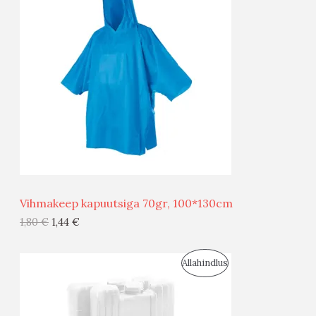
T
O
O
D
O
U
D
S
E
M
Ü
Ü
Vihmakeep kapuutsiga 70gr, 100*130cm
G
1,80
€
1,44
€
I
S
Allahindlus
S
O
T
O