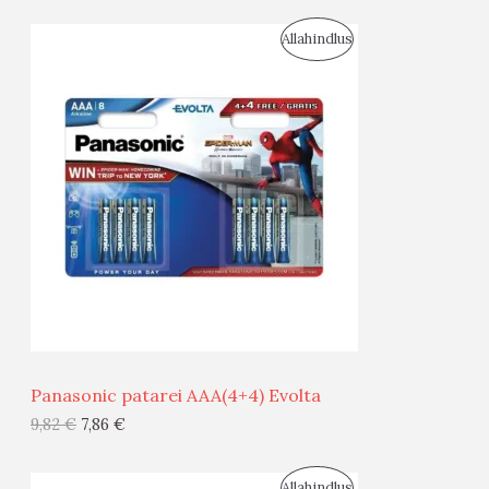
I
S
Allahindlus
S
O
T
O
O
D
O
U
D
S
E
M
Ü
Ü
Panasonic patarei AAA(4+4) Evolta
G
9,82
€
7,86
€
I
S
Allahindlus