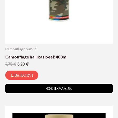
Camouflage värvid
Camouflage hallikas beež 400ml
7,75
€
6,20
€
LISA KORVI
KIIRVAADE