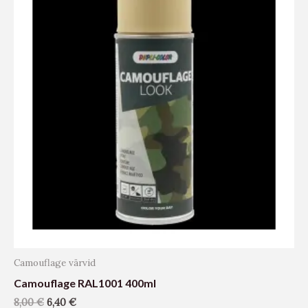
Camouflage värvid
Camouflage RAL1001 400ml
8,00
€
6,40
€