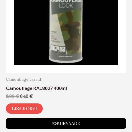
Camouflage värvid
Camouflage RAL8027 400ml
8,00
€
6,40
€
LISA KORVI
KIIRVAADE