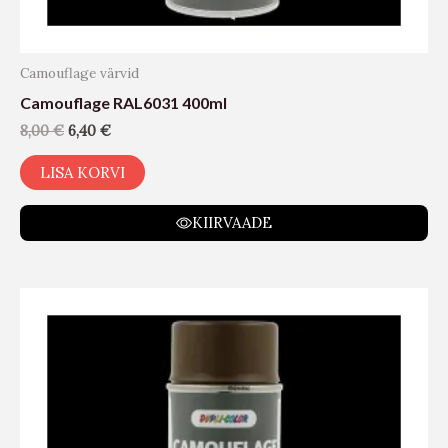
Camouflage värvid
Camouflage RAL6031 400ml
8,00
€
6,40
€
LISA KORVI
KIIRVAADE