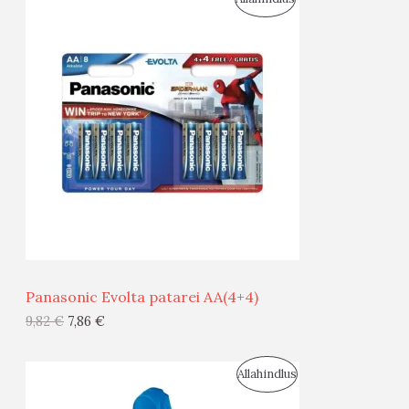
S
O
T
O
O
D
O
U
D
S
E
M
Ü
Ü
Panasonic Evolta patarei AA(4+4)
G
9,82
€
7,86
€
I
S
Allahindlus
S
O