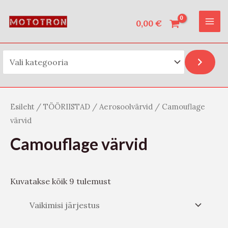
Vali kategooria
Skip
O
MAI
to
0,00
€
t
ME
content
s
i
Esileht
/
TÖÖRIISTAD
/
Aerosoolvärvid
/ Camouflage
värvid
Camouflage värvid
Kuvatakse kõik 9 tulemust