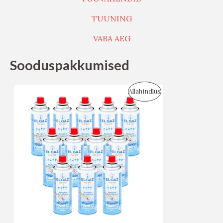
TUUNING
VABA AEG
Sooduspakkumised
S
Allahindlus
O
O
D
U
S
M