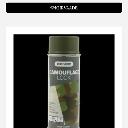
KIIRVAADE