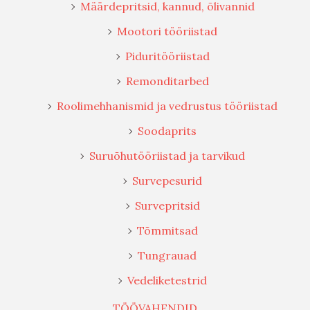
Määrdepritsid, kannud, õlivannid
Mootori tööriistad
Piduritööriistad
Remonditarbed
Roolimehhanismid ja vedrustus tööriistad
Soodaprits
Suruõhutööriistad ja tarvikud
Survepesurid
Survepritsid
Tõmmitsad
Tungrauad
Vedeliketestrid
TÖÖVAHENDID