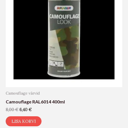
Camouflage värvid
Camouflage RAL6014 400ml
8,00
€
6,40
€
LISA KORVI