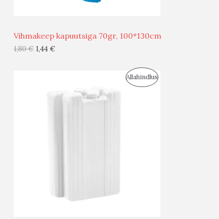
Ü
Ü
Vihmakeep kapuutsiga 70gr, 100*130cm
G
1,80
€
1,44
€
I
S
Allahindlus
S
O
T
O
O
D
O
U
D
S
E
M
Ü