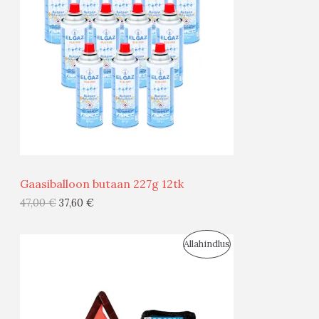
O
D
U
S
M
Ü
Ü
Gaasiballoon butaan 227g 12tk
G
47,00
€
37,60
€
I
S
Allahindlus
S
O
T
O
O