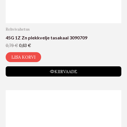
Rehvivahetus
45G 1Z Zn plekkvelje tasakaal 3090709
0,79
€
0,63
€
LISA KORVI
KIIRVAADE