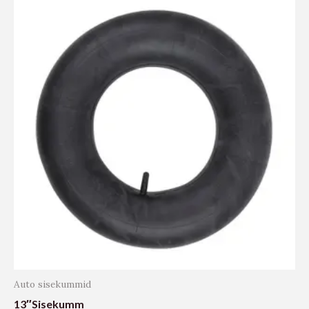
Auto sisekummid
13″Sisekumm