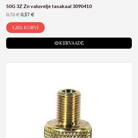
50G 3Z Zn valuvelje tasakaal 3090410
0,72
€
0,57
€
LISA KORVI
KIIRVAADE