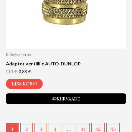
Rehvivahetus
Adaptor ventiilile AUTO-DUNLOP
1,10
€
0,88
€
LISA KORVI
KIIRVAADE
1
2
3
4
…
41
42
43