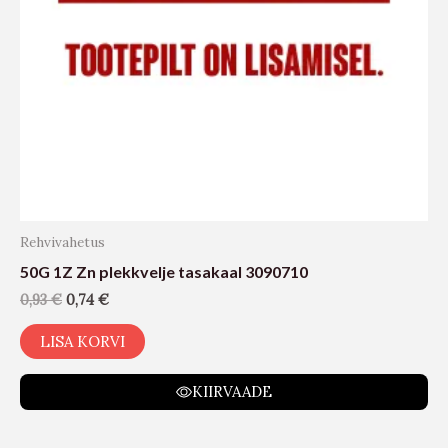
Rehvivahetus
50G 1Z Zn plekkvelje tasakaal 3090710
0,93
€
0,74
€
LISA KORVI
KIIRVAADE