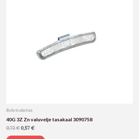
Rehvivahetus
40G 3Z Zn valuvelje tasakaal 3090758
0,72
€
0,57
€