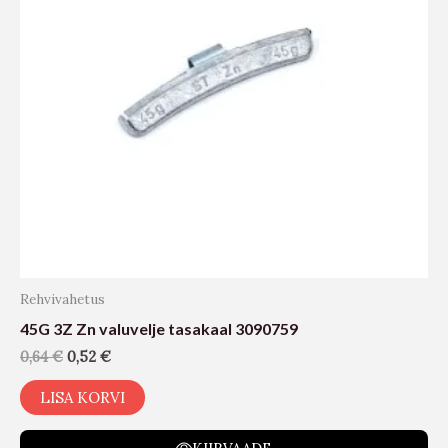
Rehvivahetus
45G 3Z Zn valuvelje tasakaal 3090759
0,64
€
0,52
€
LISA KORVI