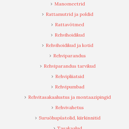
Manomeetrid
Rattamutrid ja poldid
Rattavõtmed
Rehvihoidikud
Rehvihoidikud ja kotid
Rehviparandus
Rehviparandus tarvikud
Rehvipliiatsid
Rehvipumbad
Rehvitasakaalustus ja montaazipingid
Rehvivahetus
Suruõhupüstolid, kiirkinnitid
Tasakaalud