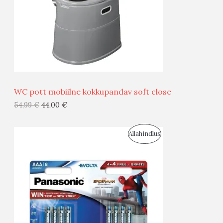
U
D
S
E
M
Ü
Ü
WC pott mobiilne kokkupandav soft close
G
54,99
€
44,00
€
I
S
Allahindlus
S
O
T
O
O
D
O
U
D