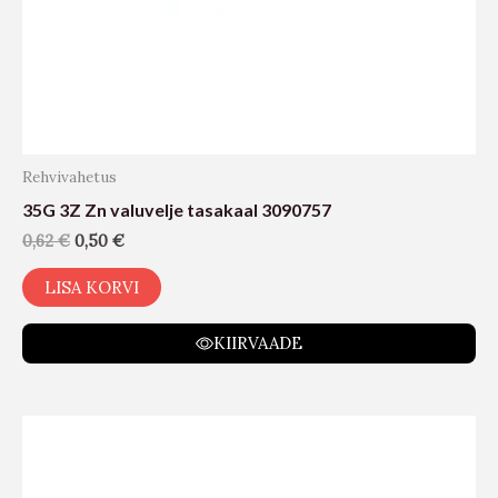
Rehvivahetus
35G 3Z Zn valuvelje tasakaal 3090757
0,62
€
0,50
€
LISA KORVI
KIIRVAADE