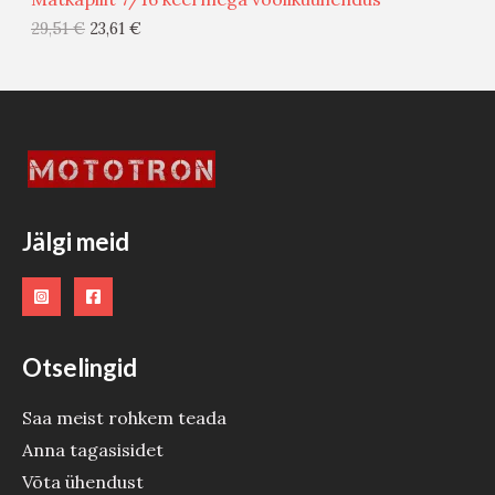
G
29,51
€
23,61
€
I
S
T
O
O
Jälgi meid
D
E
Otselingid
Saa meist rohkem teada
Anna tagasisidet
Võta ühendust