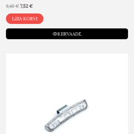
9,40
€
7,52
€
LISA KORVI
KIIRVAADE