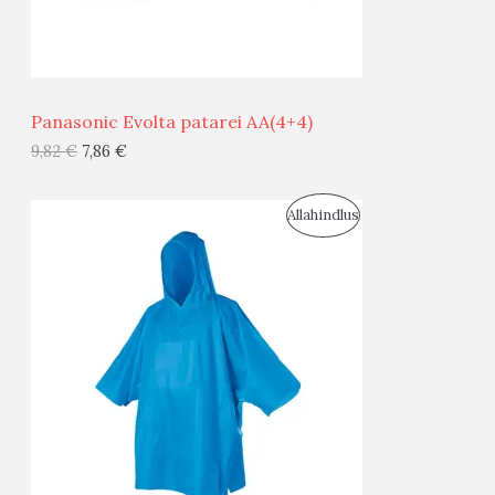
M
Ü
Ü
Panasonic Evolta patarei AA(4+4)
G
9,82
€
7,86
€
I
S
Allahindlus
S
O
T
O
O
D
O
U
D
S
E
M