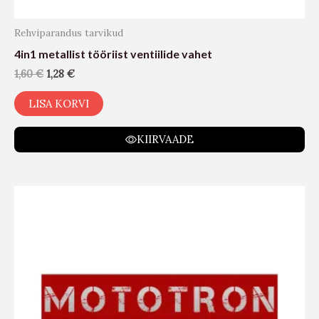
Rehviparandus tarvikud
4in1 metallist tööriist ventiilide vahet
1,60
€
1,28
€
LISA KORVI
KIIRVAADE