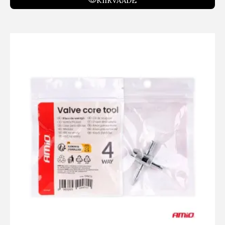
KIIRVAADE