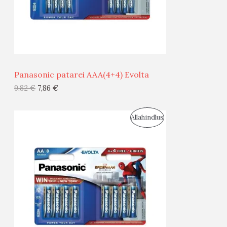
S
E
M
Ü
Ü
Panasonic patarei AAA(4+4) Evolta
G
9,82
€
7,86
€
I
S
Allahindlus
S
O
T
O
O
D
O
U
D
S
E