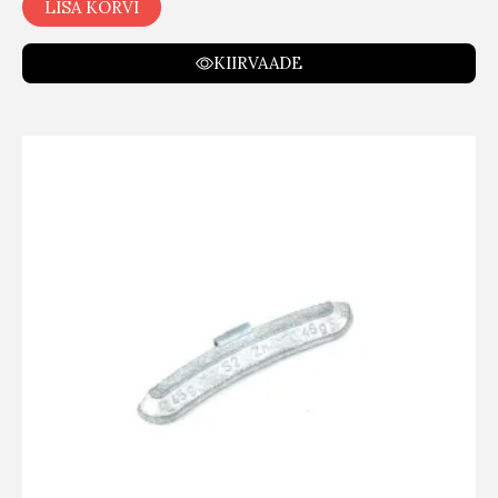
LISA KORVI
KIIRVAADE