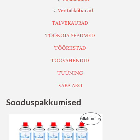
Ventiilikübarad
TALVEKAUBAD
TÖÖKOJA SEADMED
TÖÖRIISTAD
TÖÖVAHENDID
TUUNING
VABA AEG
Sooduspakkumised
S
Allahindlus
O