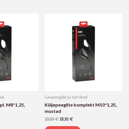
kud
Lisapeeglid ja tarvikud
pl. M8*1,25,
Küljepeeglite komplekt M10*1,25,
mustad
23,63
€
18,91
€