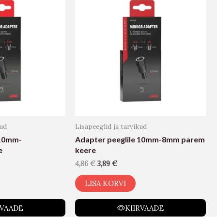
kud
Lisapeeglid ja tarvikud
 10mm-
Adapter peeglile 10mm-8mm parem
e
keere
4,86
€
3,89
€
LISA KORVI
RVAADE
KIIRVAADE