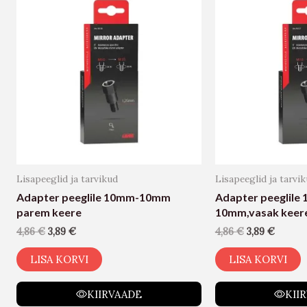
Lisapeeglid ja tarvikud
Lisapeeglid ja tarvi
Adapter peeglile 10mm-10mm
Adapter peeglile
parem keere
10mm,vasak keer
4,86
€
3,89
€
4,86
€
3,89
€
LISA KORVI
LISA KORVI
KIIRVAADE
KII