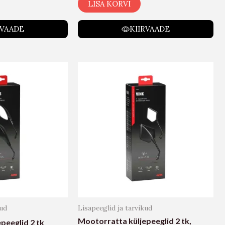
LISA KORVI
RVAADE
KIIRVAADE
kud
Lisapeeglid ja tarvikud
Mootorratta küljepeeglid 2 tk,
peeglid 2 tk