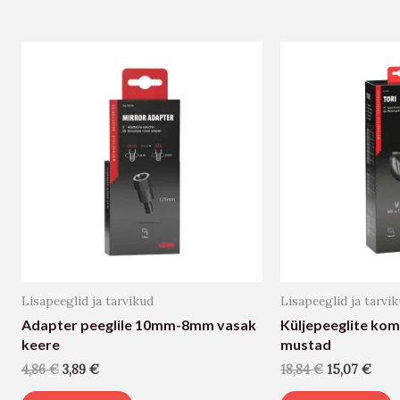
Lisapeeglid ja tarvikud
Lisapeeglid ja tarvi
Adapter peeglile 10mm-8mm vasak
Küljepeeglite kom
keere
mustad
4,86
€
3,89
€
18,84
€
15,07
€