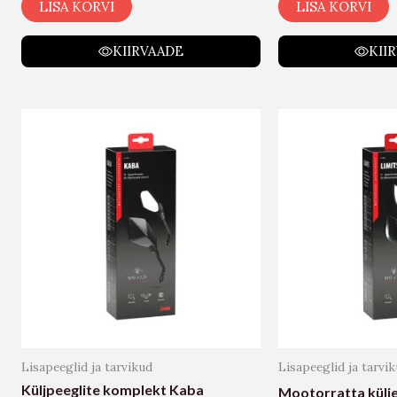
LISA KORVI
LISA KORVI
KIIRVAADE
KII
Lisapeeglid ja tarvikud
Lisapeeglid ja tarvi
Küljpeeglite komplekt Kaba
Mootorratta külje