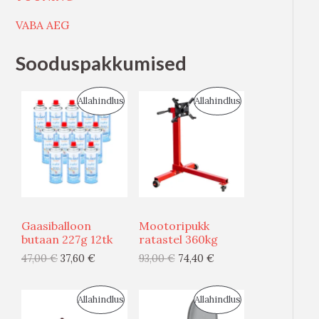
VABA AEG
Sooduspakkumised
S
S
Allahindlus
Allahindlus
O
O
O
O
D
D
U
U
Gaasiballoon
Mootoripukk
S
S
butaan 227g 12tk
ratastel 360kg
47,00
€
37,60
€
93,00
€
74,40
€
M
M
Ü
Ü
S
S
Allahindlus
Allahindlus
Ü
Ü