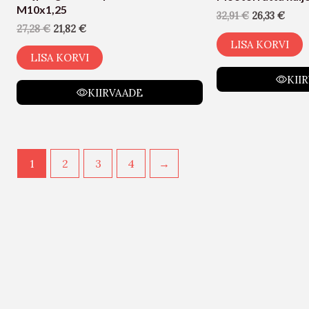
M10x1,25
32,91
€
26,33
€
27,28
€
21,82
€
LISA KORVI
LISA KORVI
KII
KIIRVAADE
1
2
3
4
→