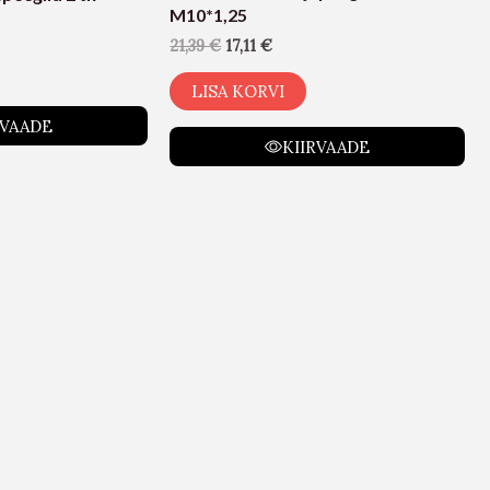
M10*1,25
21,39
€
17,11
€
LISA KORVI
RVAADE
KIIRVAADE