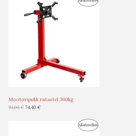
Allahindlus
S
O
T
O
O
D
O
U
D
S
E
M
Ü
Ü
Mootoripukk ratastel 360kg
G
93,00
€
74,40
€
I
S
Allahindlus
S