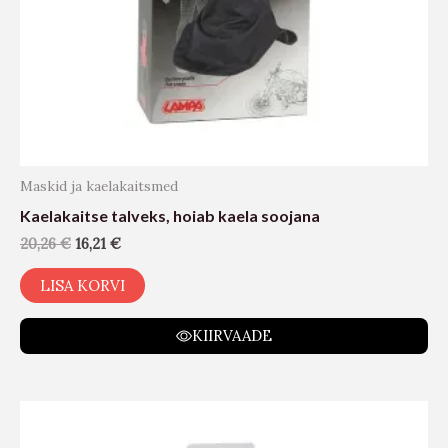
Maskid ja kaelakaitsmed
Kaelakaitse talveks, hoiab kaela soojana
20,26
€
16,21
€
LISA KORVI
KIIRVAADE