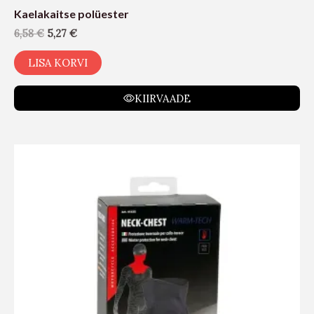
Kaelakaitse polüester
6,58
€
5,27
€
LISA KORVI
KIIRVAADE