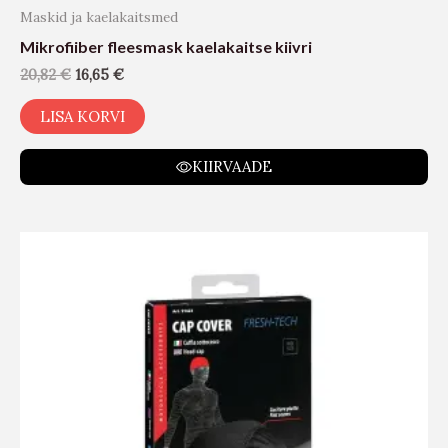
Maskid ja kaelakaitsmed
Mikrofiiber fleesmask kaelakaitse kiivri
20,82
€
16,65
€
LISA KORVI
KIIRVAADE