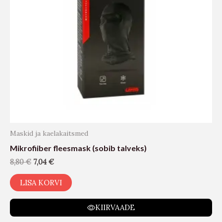
Maskid ja kaelakaitsmed
Mikrofiiber fleesmask (sobib talveks)
8,80
€
7,04
€
LISA KORVI
KIIRVAADE