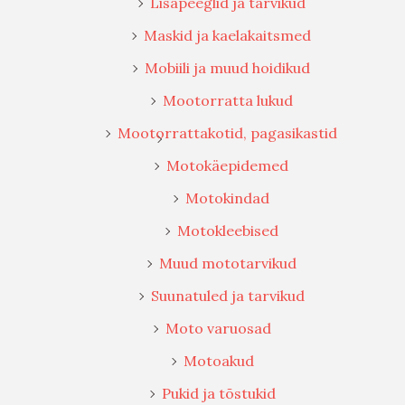
Lisapeeglid ja tarvikud
Maskid ja kaelakaitsmed
Mobiili ja muud hoidikud
Mootorratta lukud
Mootorrattakotid, pagasikastid
Motokäepidemed
Motokindad
Motokleebised
Muud mototarvikud
Suunatuled ja tarvikud
Moto varuosad
Motoakud
Pukid ja tõstukid