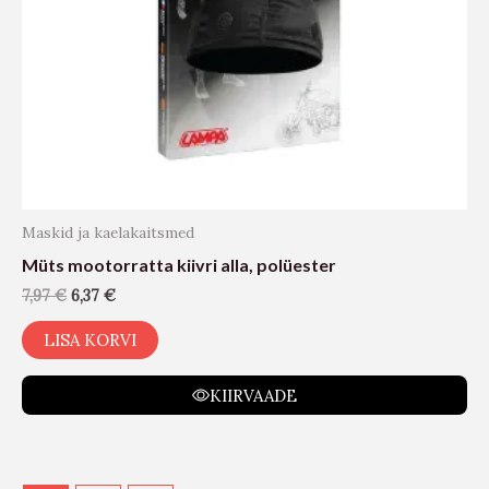
Maskid ja kaelakaitsmed
Müts mootorratta kiivri alla, polüester
7,97
€
6,37
€
LISA KORVI
KIIRVAADE