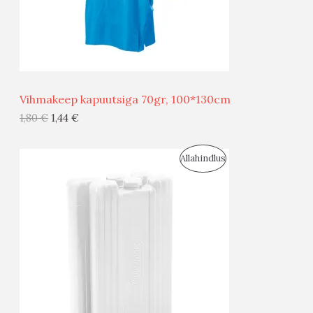
S
E
M
Ü
Ü
Vihmakeep kapuutsiga 70gr, 100*130cm
G
1,80
€
1,44
€
I
S
Allahindlus
S
O
T
O
O
D
O
U
D
S
E