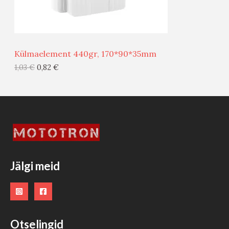
M
Ü
Ü
Külmaelement 440gr, 170*90*35mm
G
1,03
€
0,82
€
I
S
T
O
O
Jälgi meid
D
E
Otselingid