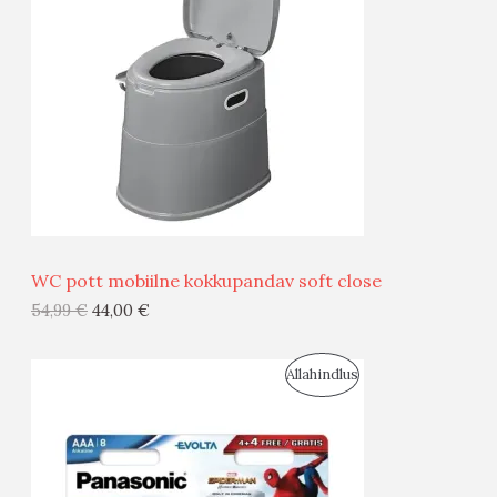
O
O
D
O
U
D
S
E
M
Ü
Ü
WC pott mobiilne kokkupandav soft close
G
54,99
€
44,00
€
I
S
Allahindlus
S
O
T
O
O