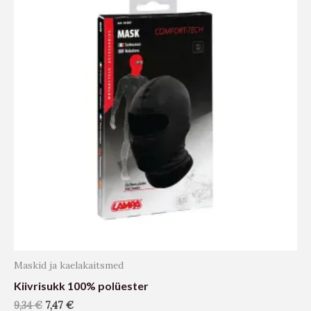
Maskid ja kaelakaitsmed
Kiivrisukk 100% polüester
9,34
€
7,47
€