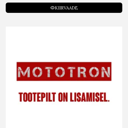
KIIRVAADE