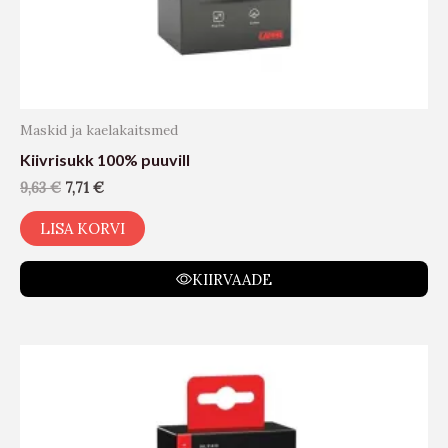
Maskid ja kaelakaitsmed
Kiivrisukk 100% puuvill
9,63
€
7,71
€
LISA KORVI
KIIRVAADE