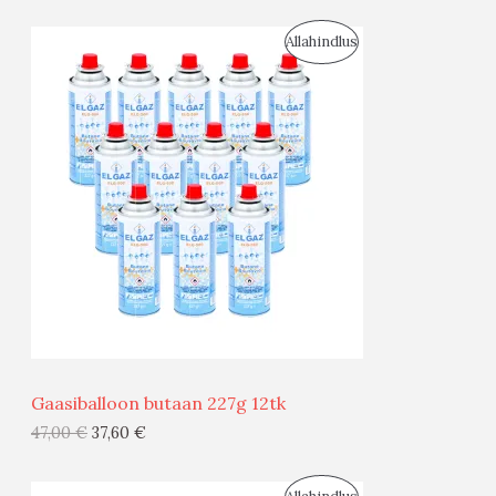
S
Allahindlus
O
O
D
U
S
M
Ü
Ü
Gaasiballoon butaan 227g 12tk
G
47,00
€
37,60
€
I
S