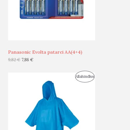
U
D
S
E
M
Ü
Ü
Panasonic Evolta patarei AA(4+4)
G
9,82
€
7,86
€
I
S
Allahindlus
S
O
T
O
O
D
O
U
D