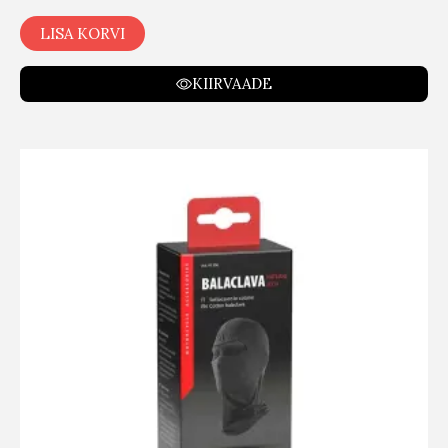
LISA KORVI
KIIRVAADE