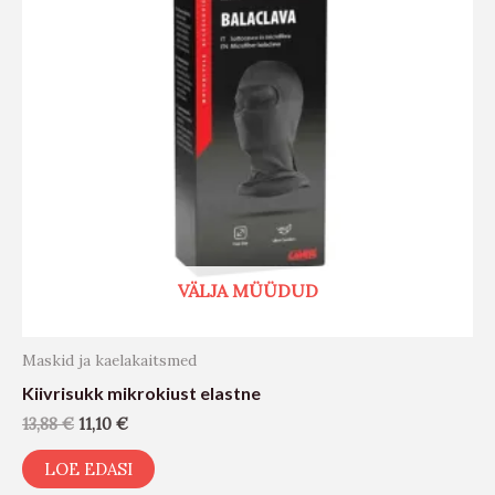
VÄLJA MÜÜDUD
Maskid ja kaelakaitsmed
Kiivrisukk mikrokiust elastne
13,88
€
11,10
€
LOE EDASI