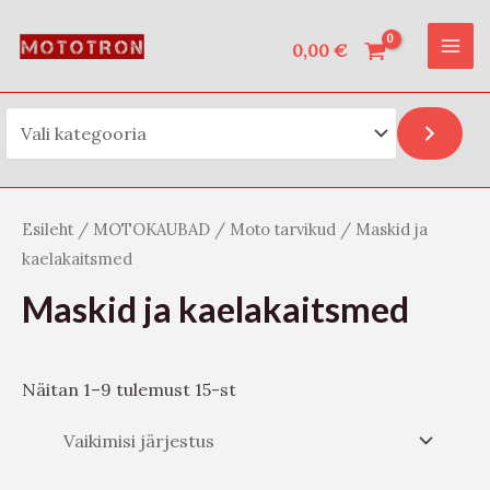
Vali kategooria
Skip
O
MAI
to
0,00
€
t
ME
content
s
i
Esileht
/
MOTOKAUBAD
/
Moto tarvikud
/ Maskid ja
kaelakaitsmed
Maskid ja kaelakaitsmed
Näitan 1–9 tulemust 15-st