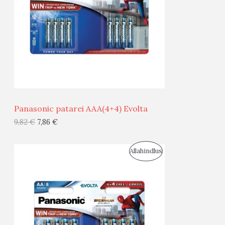
D
O
U
D
S
E
M
Ü
Ü
Panasonic patarei AAA(4+4) Evolta
G
9,82
€
7,86
€
I
S
Allahindlus
S
O
T
O
O
D
O