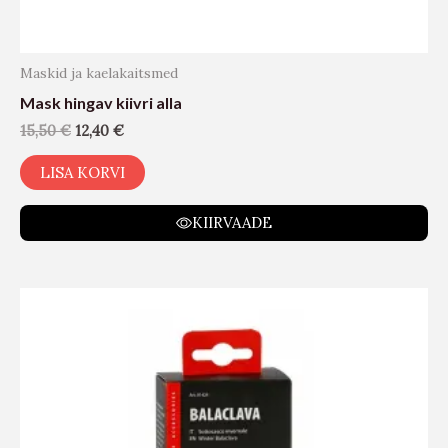
Maskid ja kaelakaitsmed
Mask hingav kiivri alla
15,50
€
12,40
€
LISA KORVI
KIIRVAADE