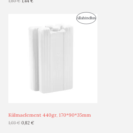
1,80
€
1,44
€
I
S
Allahindlus
S
O
T
O
O
D
O
U
D
S
E
M
Ü
Ü
Külmaelement 440gr, 170*90*35mm
G
1,03
€
0,82
€
I