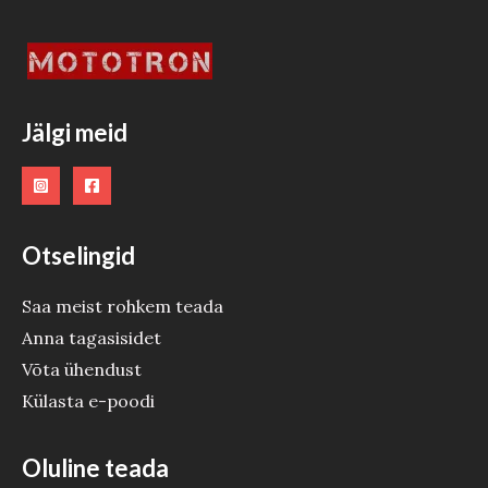
T
O
O
Jälgi meid
D
E
Otselingid
Saa meist rohkem teada
Anna tagasisidet
Võta ühendust
Külasta e-poodi
Oluline teada