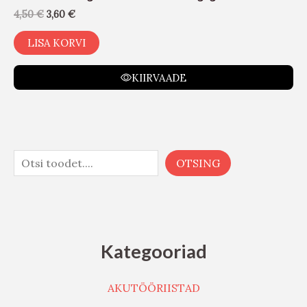
4,50
€
3,60
€
LISA KORVI
KIIRVAADE
OTSING
Kategooriad
AKUTÖÖRIISTAD