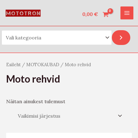
Vali kategooria
Skip
O
MAI
to
0,00
€
t
ME
content
s
i
Esileht
/
MOTOKAUBAD
/ Moto rehvid
Moto rehvid
Näitan ainukest tulemust