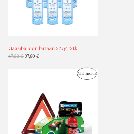
S
M
Ü
Ü
Gaasiballoon butaan 227g 12tk
G
47,00
€
37,60
€
I
S
Allahindlus
S
O
T
O
O
D
O
U
D
S
E