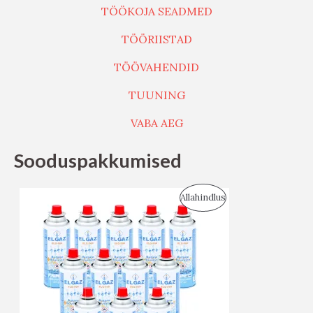
TÖÖKOJA SEADMED
TÖÖRIISTAD
TÖÖVAHENDID
TUUNING
VABA AEG
Sooduspakkumised
S
Allahindlus
O
O
D
U