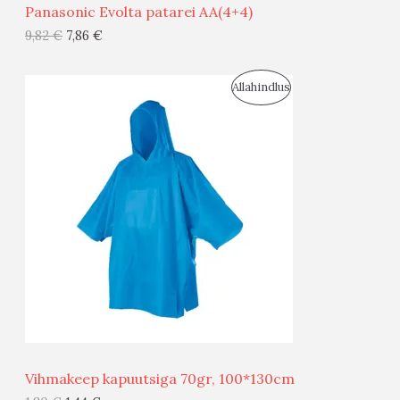
Panasonic Evolta patarei AA(4+4)
G
9,82
€
7,86
€
I
S
Allahindlus
S
O
T
O
O
D
O
U
D
S
E
M
Ü
Ü
Vihmakeep kapuutsiga 70gr, 100*130cm
G