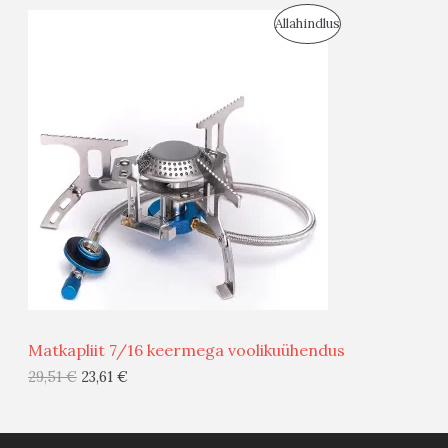
S
Allahindlus
S
O
T
O
O
D
O
U
D
S
E
M
Ü
Ü
Matkapliit 7/16 keermega voolikuühendus
G
29,51
€
23,61
€
I
S