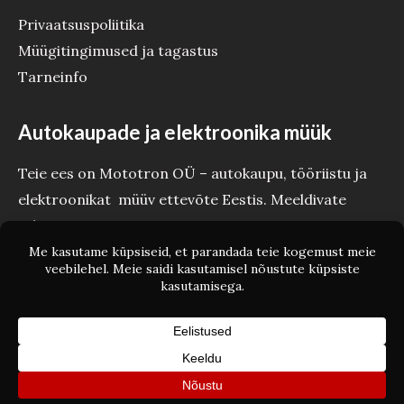
Privaatsuspoliitika
Müügitingimused ja tagastus
Tarneinfo
Autokaupade ja elektroonika müük
Teie ees on Mototron OÜ – autokaupu, tööriistu ja
elektroonikat müüv ettevõte Eestis. Meeldivate
tehinguteni Teie Mototron!
Copyright © Mototron.ee 2026 Mototron OÜ - Autokaubad ja
elektroonika
Powered by Mototron OÜ - Autokaubad ja elektroonika