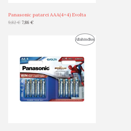
Ü
Panasonic patarei AAA(4+4) Evolta
G
9,82
€
7,86
€
I
S
Allahindlus
S
O
T
O
O
D
O
U
D
S
E
M
Ü
Ü