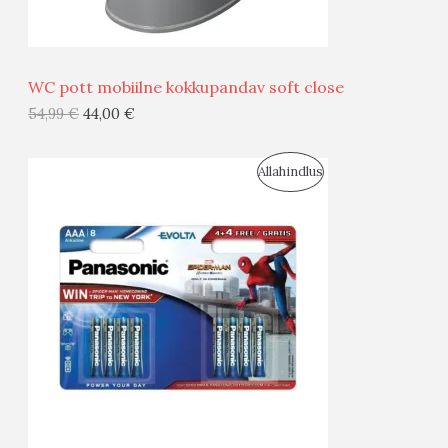
Ü
Ü
WC pott mobiilne kokkupandav soft close
G
54,99
€
44,00
€
I
S
Allahindlus
S
O
T
O
O
D
O
U
D
S
E
M
Ü