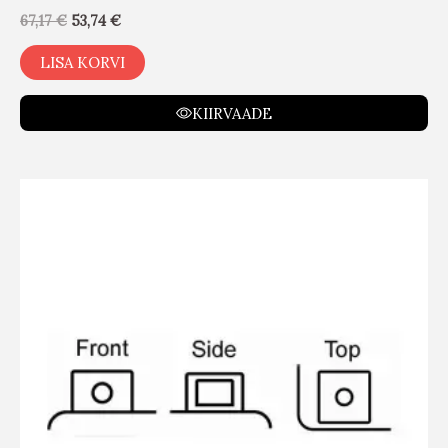
67,17
€
53,74
€
LISA KORVI
KIIRVAADE