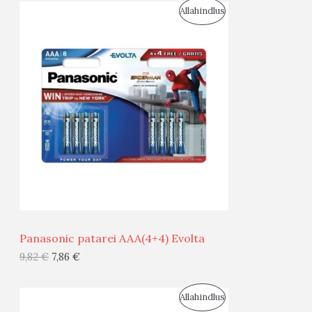
S
Allahindlus
S
O
T
O
O
D
O
U
D
S
E
M
Ü
Ü
Panasonic patarei AAA(4+4) Evolta
G
9,82
€
7,86
€
I
S
Allahindlus
S