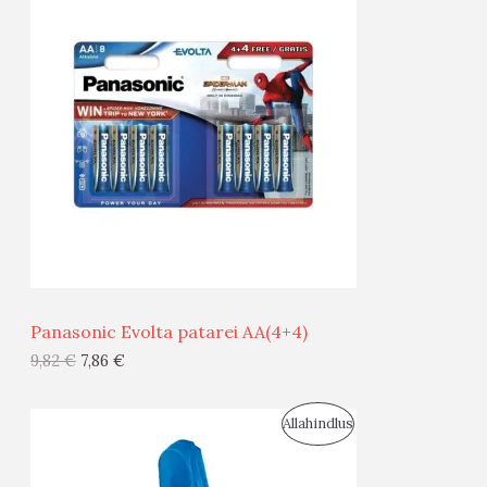
O
T
O
O
D
O
U
D
S
E
M
Ü
Ü
Panasonic Evolta patarei AA(4+4)
G
9,82
€
7,86
€
I
S
Allahindlus
S
O
T