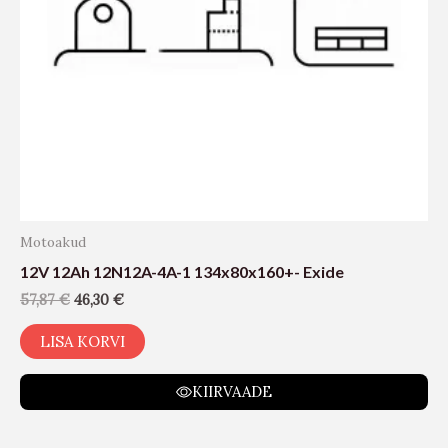
Motoakud
12V 12Ah 12N12A-4A-1 134x80x160+- Exide
57,87
€
46,30
€
LISA KORVI
KIIRVAADE