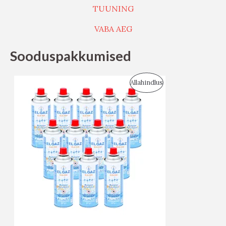
TUUNING
VABA AEG
Sooduspakkumised
S
Allahindlus
O
O
D
U
S
M
Ü