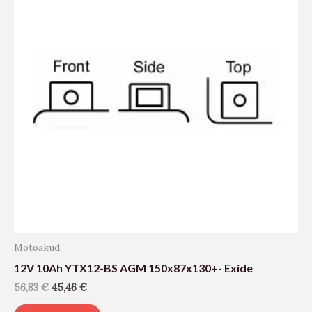
Motoakud
12V 10Ah YTX12-BS AGM 150x87x130+- Exide
56,83
€
45,46
€