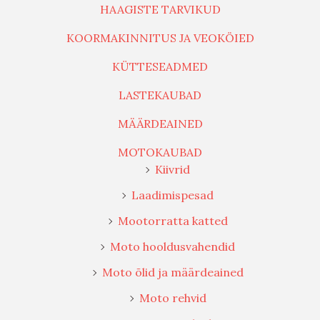
HAAGISTE TARVIKUD
KOORMAKINNITUS JA VEOKÖIED
KÜTTESEADMED
LASTEKAUBAD
MÄÄRDEAINED
MOTOKAUBAD
Kiivrid
Laadimispesad
Mootorratta katted
Moto hooldusvahendid
Moto õlid ja määrdeained
Moto rehvid