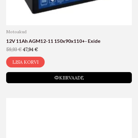
Motoakud
12V 11Ah AGM12-11 150x90x110+- Exide
59,93
€
47,94
€
LISA KORVI
KIIRVAADE