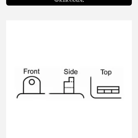
KIIRVAADE