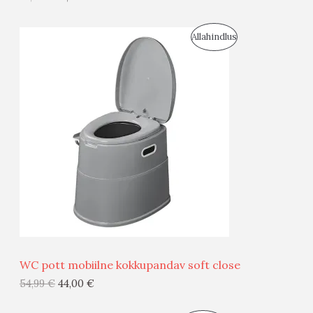
I
S
Allahindlus
S
O
T
O
O
D
O
U
D
S
E
M
Ü
Ü
WC pott mobiilne kokkupandav soft close
G
54,99
€
44,00
€
I