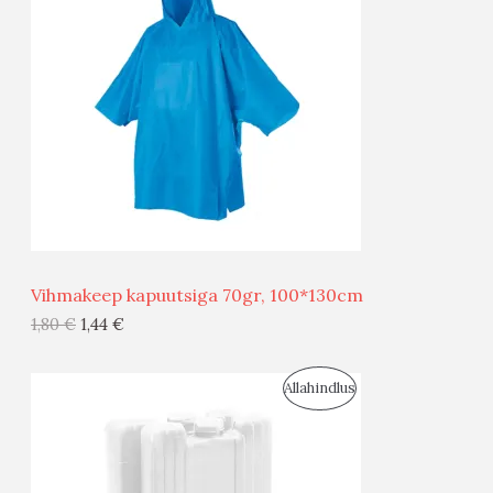
O
O
D
O
U
D
S
E
M
Ü
Ü
Vihmakeep kapuutsiga 70gr, 100*130cm
G
1,80
€
1,44
€
I
S
Allahindlus
S
O
T
O
O