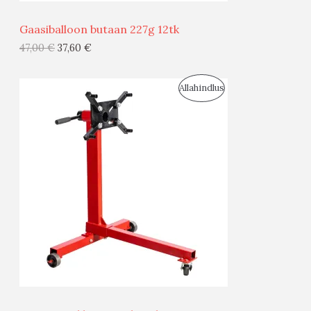
Ü
Gaasiballoon butaan 227g 12tk
G
47,00
€
37,60
€
I
S
Allahindlus
S
O
T
O
O
D
O
U
D
S
E
M
Ü
Ü