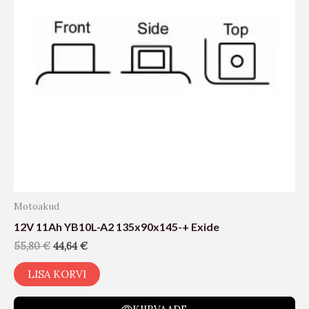
Motoakud
12V 11Ah YB10L-A2 135x90x145-+ Exide
55,80
€
44,64
€
LISA KORVI