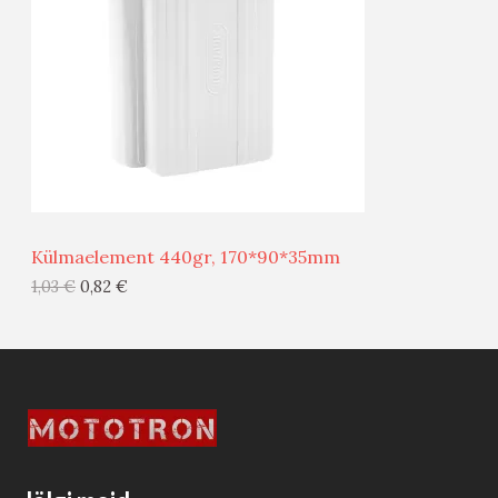
D
O
U
D
S
E
M
Ü
Ü
Külmaelement 440gr, 170*90*35mm
G
1,03
€
0,82
€
I
S
T
O
O