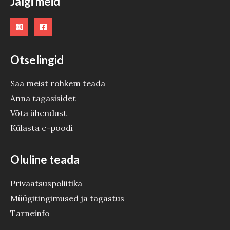
Jälgi meid
D
E
Otselingid
Saa meist rohkem teada
Anna tagasisidet
Võta ühendust
Külasta e-poodi
Oluline teada
Privaatsuspoliitika
Müügitingimused ja tagastus
Tarneinfo