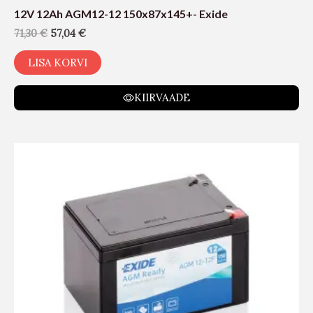
12V 12Ah AGM12-12 150x87x145+- Exide
71,30
€
57,04
€
LISA KORVI
KIIRVAADE