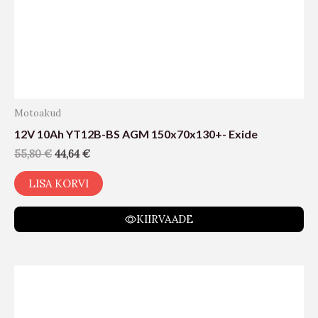
Motoakud
12V 10Ah YT12B-BS AGM 150x70x130+- Exide
55,80
€
44,64
€
LISA KORVI
KIIRVAADE