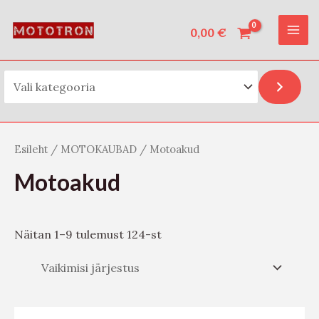
Vali kategooria
Skip
O
MAI
to
0,00
€
t
ME
content
s
i
Esileht
/
MOTOKAUBAD
/ Motoakud
Motoakud
Näitan 1–9 tulemust 124-st