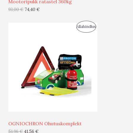
Mootoripukk ratastel 360kg
G
93,00
€
74,40
€
I
S
Allahindlus
S
O
T
O
O
D
O
U
D
S
E
M
Ü
Ü
OGNIOCHRON Ohutuskomplekt
G
51,96
€
41,56
€