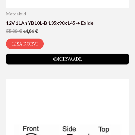
Motoakud
12V 11Ah YB10L-B 135x90x145-+ Exide
55,80
€
44,64
€
LISA KORVI
KIIRVAADE