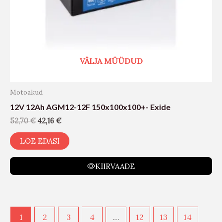
VÄLJA MÜÜDUD
Motoakud
12V 12Ah AGM12-12F 150x100x100+- Exide
52,70
€
42,16
€
LOE EDASI
KIIRVAADE
1
2
3
4
…
12
13
14