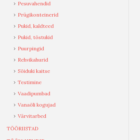
Pesuvahendid
Prügikonteinerid
Pukid, kaldteed
Pukid, tõstukid
Puurpingid
Rehvikahurid
Sõiduki kaitse
Testimine
Vaadipumbad
Vanaõli kogujad
Värvitarbed
TÖÖRIISTAD