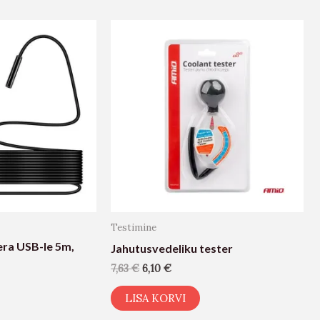
Testimine
a USB-le 5m, 
Jahutusvedeliku tester
7,63
€
6,10
€
LISA KORVI