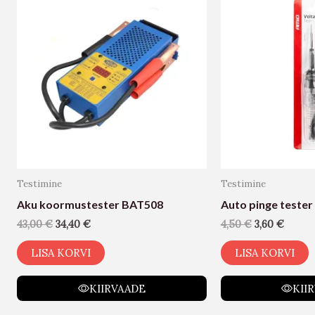
Testimine
Testimine
Aku koormustester BAT508
Auto pinge tester
43,00
€
34,40
€
4,50
€
3,60
€
LISA KORVI
LISA KORVI
KIIRVAADE
KII