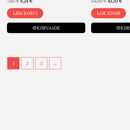
7,80
€
6,24
€
54,00
€
43,20
€
LISA KORVI
LOE EDASI
KIIRVAADE
KII
1
2
3
→