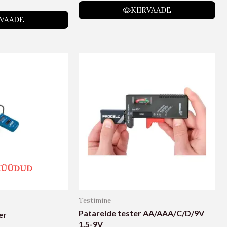
KIIRVAADE
RVAADE
 MÜÜDUD
Testimine
Patareide tester AA/AAA/C/D/9V
er
1.5-9V