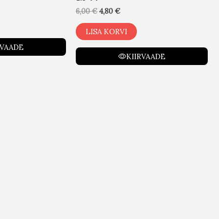
6,00
€
4,80
€
LISA KORVI
RVAADE
KIIRVAADE