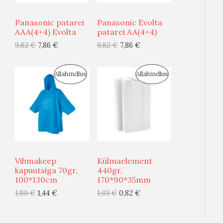
U
U
T
T
Panasonic patarei
Panasonic Evolta
S
S
AAA(4+4) Evolta
patarei AA(4+4)
O
O
9,82
€
7,86
€
9,82
€
7,86
€
M
M
O
O
Ü
Ü
D
D
S
S
Allahindlus
Allahindlus
Ü
Ü
E
E
O
O
G
G
O
O
I
I
D
D
S
S
U
U
Vihmakeep
Külmaelement
T
T
S
S
kapuutsiga 70gr,
440gr,
100*130cm
170*90*35mm
O
O
M
M
1,80
€
1,44
€
1,03
€
0,82
€
O
O
Ü
Ü
D
D