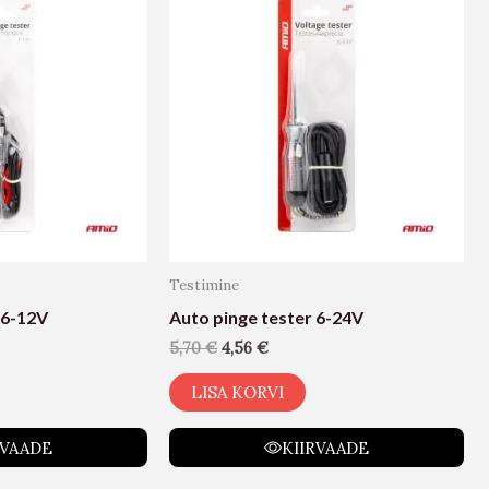
Testimine
 6-12V
Auto pinge tester 6-24V
5,70
€
4,56
€
LISA KORVI
RVAADE
KIIRVAADE