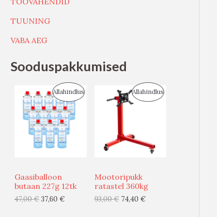
TÖÖVAHENDID
TUUNING
VABA AEG
Sooduspakkumised
S
S
Allahindlus
Allahindlus
O
O
O
O
D
D
U
U
Gaasiballoon
Mootoripukk
S
S
butaan 227g 12tk
ratastel 360kg
47,00
€
37,60
€
93,00
€
74,40
€
M
M