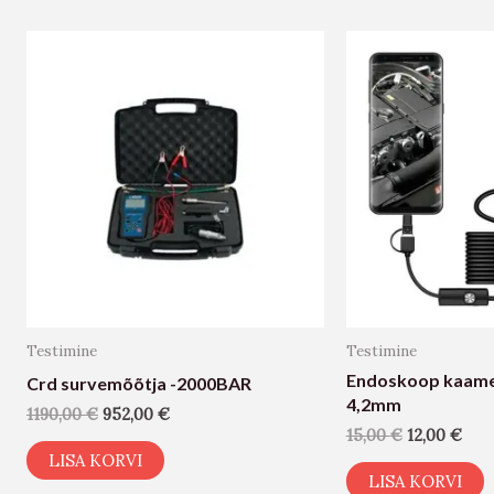
Testimine
Testimine
Endoskoop kaamer
Crd survemõõtja -2000BAR
4,2mm
1190,00
€
952,00
€
15,00
€
12,00
€
LISA KORVI
LISA KORVI