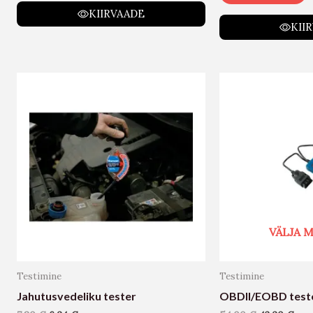
KIIRVAADE
KII
VÄLJA
Testimine
Testimine
Jahutusvedeliku tester
OBDII/EOBD test