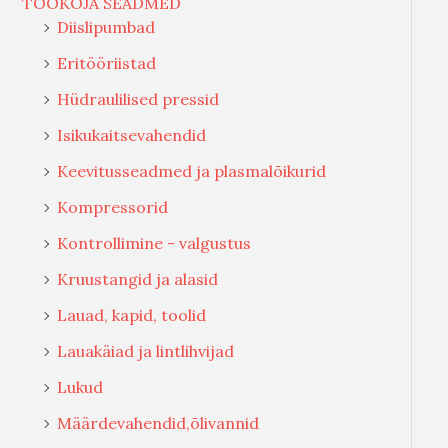
TÖÖKOJA SEADMED
Diislipumbad
Eritööriistad
Hüdraulilised pressid
Isikukaitsevahendid
Keevitusseadmed ja plasmalõikurid
Kompressorid
Kontrollimine - valgustus
Kruustangid ja alasid
Lauad, kapid, toolid
Lauakäiad ja lintlihvijad
Lukud
Määrdevahendid,õlivannid