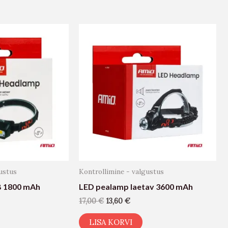
ustus
Kontrollimine - valgustus
 1800 mAh
LED pealamp laetav 3600 mAh
17,00
€
13,60
€
LISA KORVI