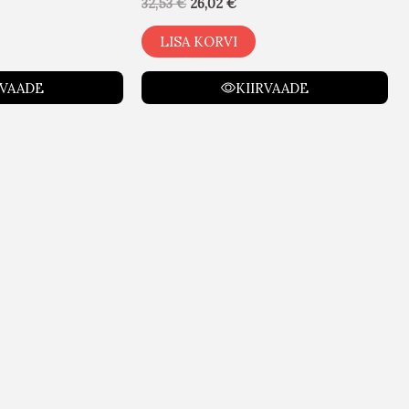
32,53
€
26,02
€
LISA KORVI
RVAADE
KIIRVAADE