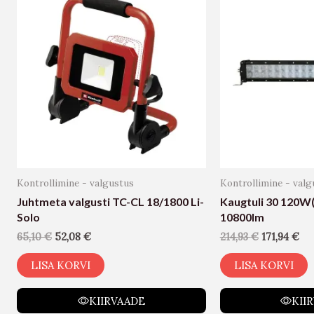
Kontrollimine - valgustus
Kontrollimine - valg
Juhtmeta valgusti TC-CL 18/1800 Li-
Kaugtuli 30 120W(
Solo
10800lm
65,10
€
52,08
€
214,93
€
171,94
€
LISA KORVI
LISA KORVI
KIIRVAADE
KII