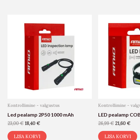
Kontrollimine - valgustus
Kontrollimine - valg
Led pealamp 2P50 1000 mAh
LED pealamp COB
23,00
€
18,40
€
26,99
€
21,60
€
LISA KORVI
LISA KORVI