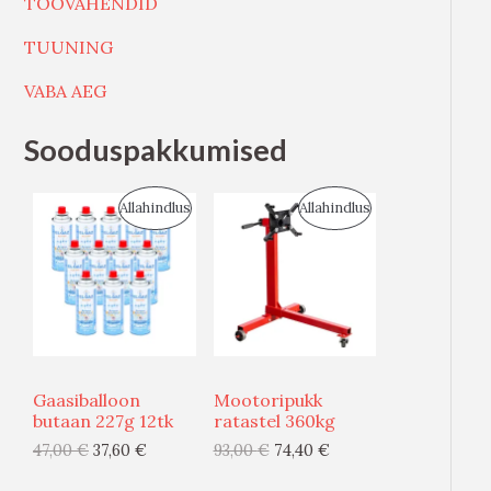
TÖÖVAHENDID
TUUNING
VABA AEG
Sooduspakkumised
S
S
Allahindlus
Allahindlus
O
O
O
O
D
D
U
U
Gaasiballoon
Mootoripukk
S
S
butaan 227g 12tk
ratastel 360kg
47,00
€
37,60
€
93,00
€
74,40
€
M
M