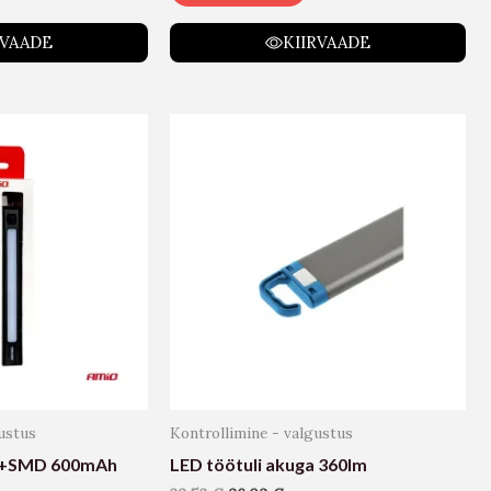
RVAADE
KIIRVAADE
ustus
Kontrollimine - valgustus
E+SMD 600mAh
LED töötuli akuga 360lm