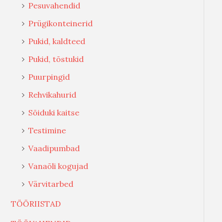
Pesuvahendid
Prügikonteinerid
Pukid, kaldteed
Pukid, tõstukid
Puurpingid
Rehvikahurid
Sõiduki kaitse
Testimine
Vaadipumbad
Vanaõli kogujad
Värvitarbed
TÖÖRIISTAD