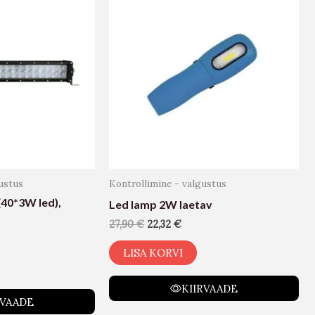
ustus
Kontrollimine - valgustus
40*3W led),
Led lamp 2W laetav
27,90
€
22,32
€
LISA KORVI
KIIRVAADE
RVAADE