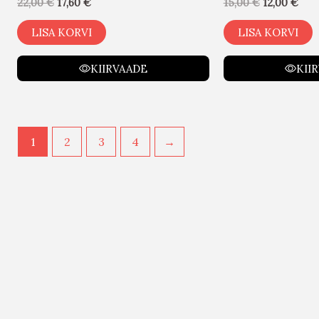
22,00
€
17,60
€
15,00
€
12,00
€
LISA KORVI
LISA KORVI
KIIRVAADE
KII
1
2
3
4
→