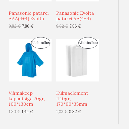
U
U
T
T
Panasonic patarei
Panasonic Evolta
S
S
AAA(4+4) Evolta
patarei AA(4+4)
O
O
9,82
€
7,86
€
9,82
€
7,86
€
M
M
O
O
Ü
Ü
D
D
S
S
Allahindlus
Allahindlus
Ü
Ü
E
E
O
O
G
G
O
O
I
I
D
D
S
S
U
U
Vihmakeep
Külmaelement
T
T
S
S
kapuutsiga 70gr,
440gr,
100*130cm
170*90*35mm
O
O
M
M
1,80
€
1,44
€
1,03
€
0,82
€
O
O
Ü
Ü
D
D