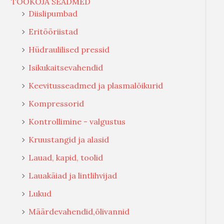
TÖÖKOJA SEADMED
Diislipumbad
Eritööriistad
Hüdraulilised pressid
Isikukaitsevahendid
Keevitusseadmed ja plasmalõikurid
Kompressorid
Kontrollimine - valgustus
Kruustangid ja alasid
Lauad, kapid, toolid
Lauakäiad ja lintlihvijad
Lukud
Määrdevahendid,õlivannid