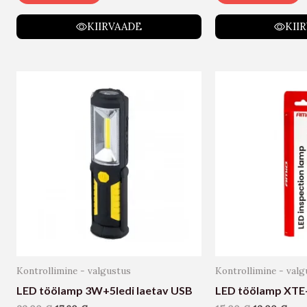
KIIRVAADE
KII
Kontrollimine - valgustus
Kontrollimine - valg
LED töölamp 3W+5ledi laetav USB
LED töölamp XT