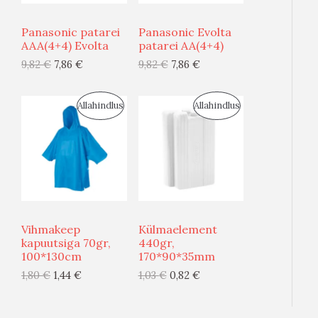
U
U
T
T
Panasonic patarei
Panasonic Evolta
S
S
AAA(4+4) Evolta
patarei AA(4+4)
O
O
9,82
€
7,86
€
9,82
€
7,86
€
M
M
O
O
Ü
Ü
D
D
S
S
Allahindlus
Allahindlus
Ü
Ü
E
E
O
O
G
G
O
O
I
I
D
D
S
S
U
U
Vihmakeep
Külmaelement
T
T
S
S
kapuutsiga 70gr,
440gr,
100*130cm
170*90*35mm
O
O
M
M
1,80
€
1,44
€
1,03
€
0,82
€
O
O
Ü
Ü
D
D