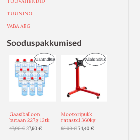
TÖÖVAHENDID
TUUNING
VABA AEG
Sooduspakkumised
S
S
Allahindlus
Allahindlus
O
O
O
O
D
D
U
U
Gaasiballoon
Mootoripukk
S
S
butaan 227g 12tk
ratastel 360kg
47,00
€
37,60
€
93,00
€
74,40
€
M
M