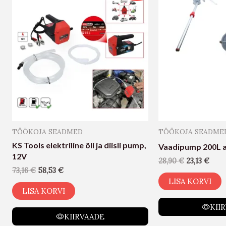
TÖÖKOJA SEADMED
TÖÖKOJA SEADME
KS Tools elektriline õli ja diisli pump,
Vaadipump 200L a
12V
28,90
€
23,13
€
73,16
€
58,53
€
LISA KORVI
LISA KORVI
KII
KIIRVAADE