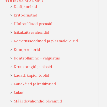
TÖÖKOJA SEADMED
Diislipumbad
Eritööriistad
Hüdraulilised pressid
Isikukaitsevahendid
Keevitusseadmed ja plasmalõikurid
Kompressorid
Kontrollimine - valgustus
Kruustangid ja alasid
Lauad, kapid, toolid
Lauakäiad ja lintlihvijad
Lukud
Määrdevahendid,õlivannid