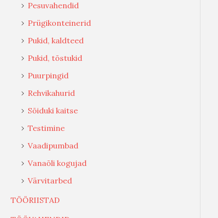
Pesuvahendid
Prügikonteinerid
Pukid, kaldteed
Pukid, tõstukid
Puurpingid
Rehvikahurid
Sõiduki kaitse
Testimine
Vaadipumbad
Vanaõli kogujad
Värvitarbed
TÖÖRIISTAD