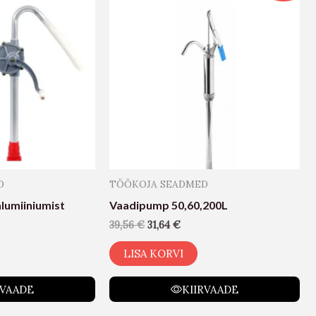
D
TÖÖKOJA SEADMED
lumiiniumist
Vaadipump 50,60,200L
39,56
€
31,64
€
LISA KORVI
RVAADE
KIIRVAADE