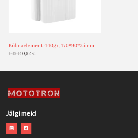
S
E
M
Ü
Ü
Külmaelement 440gr, 170*90*35mm
G
1,03
€
0,82
€
I
S
T
O
O
Jälgi meid
D
E