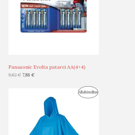
D
O
U
D
S
E
M
Ü
Ü
Panasonic Evolta patarei AA(4+4)
G
9,82
€
7,86
€
I
S
Allahindlus
S
O
T
O
O
D
O