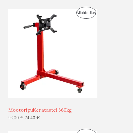
I
S
Allahindlus
S
O
T
O
O
D
O
U
D
S
E
M
Ü
Ü
Mootoripukk ratastel 360kg
G
93,00
€
74,40
€
I