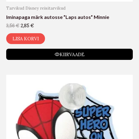
Tarvikud Disney reisitarvikud
Iminapaga märk autosse ”Laps autos” Minnie
3,56
€
2,85
€
LISA KORVI
KIIRVAADE