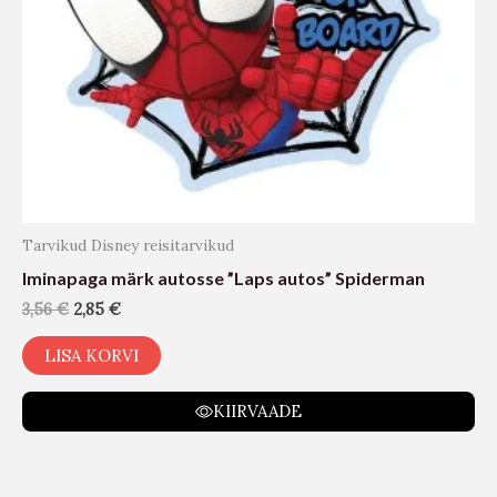
Tarvikud Disney reisitarvikud
Iminapaga märk autosse ”Laps autos” Spiderman
3,56
€
2,85
€
LISA KORVI
KIIRVAADE