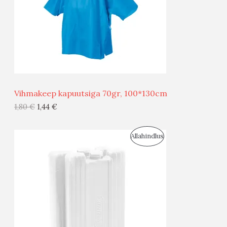
U
D
S
E
M
Ü
Ü
Vihmakeep kapuutsiga 70gr, 100*130cm
G
1,80
€
1,44
€
I
S
Allahindlus
S
O
T
O
O
D
O
U
D