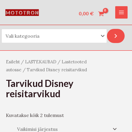
Vali kategooria
Skip
O
MAI
to
0,00
€
t
ME
content
s
i
Esileht
/
LASTEKAUBAD
/
Lastetooted
autosse
/ Tarvikud Disney reisitarvikud
Tarvikud Disney
reisitarvikud
Kuvatakse kõik 2 tulemust