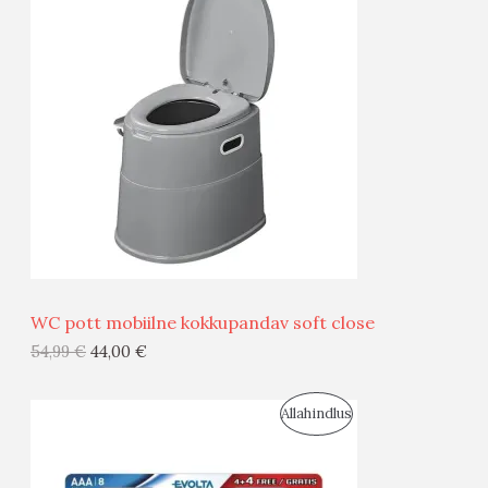
O
T
O
O
D
O
U
D
S
E
M
Ü
Ü
WC pott mobiilne kokkupandav soft close
G
54,99
€
44,00
€
I
S
Allahindlus
S
O
T