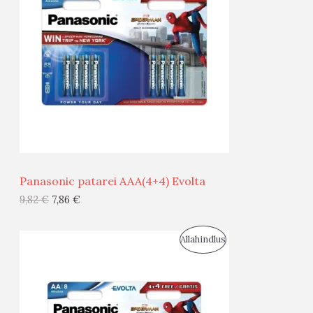
O
O
D
O
U
D
S
E
M
Ü
Ü
Panasonic patarei AAA(4+4) Evolta
G
9,82
€
7,86
€
I
S
Allahindlus
S
O
T
O
O