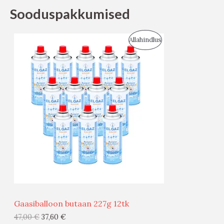
Sooduspakkumised
S
Allahindlus
O
O
D
U
S
M
Ü
Ü
Gaasiballoon butaan 227g 12tk
G
47,00
€
37,60
€