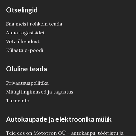
Otselingid
Saa meist rohkem teada
Anna tagasisidet
Võta ühendust
Külasta e-poodi
Oluline teada
Privaatsuspoliitika
Müügitingimused ja tagastus
Tarneinfo
Autokaupade ja elektroonika müük
Teie ees on Mototron OÜ – autokaupu, tööriistu ja