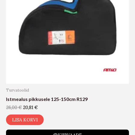
Turvatoolid
Istmealus pikkusele 125-150cm R129
26,00
€
20,81
€
LISA KORVI