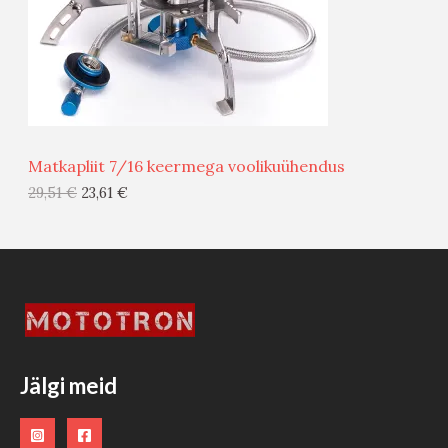
S
E
M
Ü
Ü
Matkapliit 7/16 keermega voolikuühendus
G
29,51
€
23,61
€
I
S
T
O
O
Jälgi meid
D
E