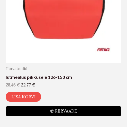
Turvatoolid
Istmealus pikkusele 126-150 cm
28,46
€
22,77
€
LISA KORVI
KIIRVAADE