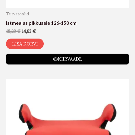
Turvatoolid
Istmealus pikkusele 126-150 cm
18,29
€
14,63
€
LISA KORVI
KIIRVAADE