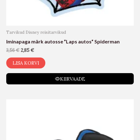
Tarvikud Disney reisitarvikud
Iminapaga märk autosse ”Laps autos” Spiderman
3,56
€
2,85
€
LISA KORVI
KIIRVAADE