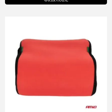
KIIRVAADE