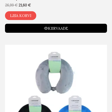
26,99
€
21,60
€
LISA KORVI
KIIRVAADE