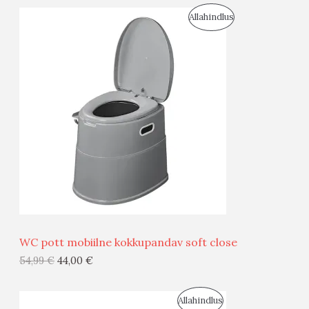
S
Allahindlus
S
O
T
O
O
D
O
U
D
S
E
M
Ü
Ü
WC pott mobiilne kokkupandav soft close
G
54,99
€
44,00
€
I
S
Allahindlus
S