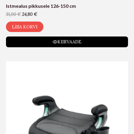
Istmealus pikkusele 126-150 cm
31,00
€
24,80
€
LISA KORVI
KIIRVAADE