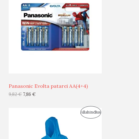
O
O
D
O
U
D
S
E
M
Ü
Ü
Panasonic Evolta patarei AA(4+4)
G
9,82
€
7,86
€
I
S
Allahindlus
S
O
T
O
O