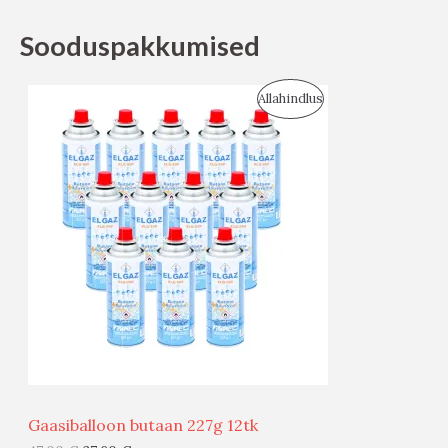
Sooduspakkumised
S
Allahindlus
O
O
D
U
S
M
Ü
Ü
Gaasiballoon butaan 227g 12tk
G