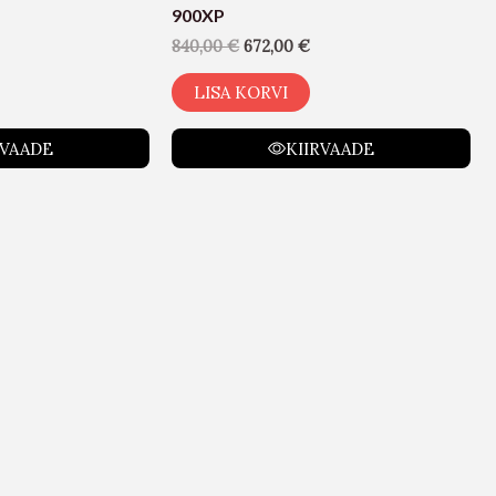
900XP
840,00
€
672,00
€
LISA KORVI
RVAADE
KIIRVAADE