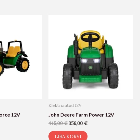
Elektriautod 12V
Force 12V
John Deere Farm Power 12V
445,00
€
356,00
€
LISA KORVI