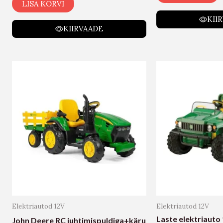
LISA KORVI
KII
KIIRVAADE
Elektriautod 12V
Elektriautod 12V
Laste elektriauto
John Deere RC juhtimispuldiga+käru