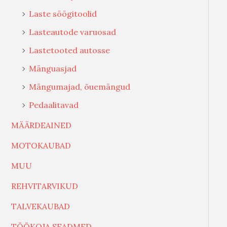
Laste söögitoolid
Lasteautode varuosad
Lastetooted autosse
Mänguasjad
Mängumajad, õuemängud
Pedaalitavad
MÄÄRDEAINED
MOTOKAUBAD
MUU
REHVITARVIKUD
TALVEKAUBAD
TÖÖKOJA SEADMED