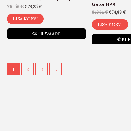
Gator HPX
716,56
€
573,25
€
843,61
€
674,88
€
LISA KORVI
LISA KORVI
KIIRVAADE
KII
1
2
3
→