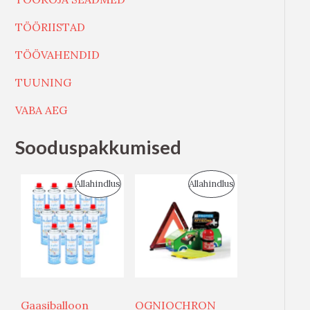
TÖÖRIISTAD
TÖÖVAHENDID
TUUNING
VABA AEG
Sooduspakkumised
S
S
Allahindlus
Allahindlus
O
O
O
O
D
D
U
U
Gaasiballoon
OGNIOCHRON