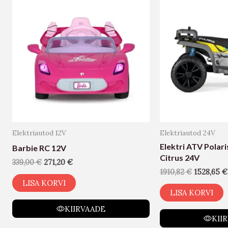
Elektriautod 12V
Elektriautod 24V
Elektri ATV Polar
Barbie RC 12V
Citrus 24V
339,00
€
271,20
€
1910,82
€
1528,65
€
LISA KORVI
LISA KORVI
KIIRVAADE
KII