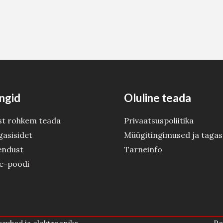
ngid
Oluline teada
st rohkem teada
Privaatsuspoliitika
gasisidet
Müügitingimused ja tagas
endust
Tarneinfo
 e-poodi