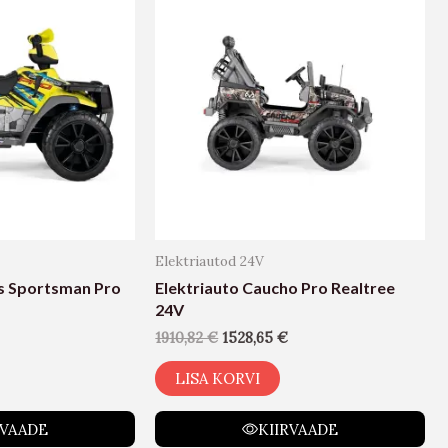
Elektriautod 24V
is Sportsman Pro
Elektriauto Caucho Pro Realtree
24V
1910,82
€
1528,65
€
LISA KORVI
RVAADE
KIIRVAADE