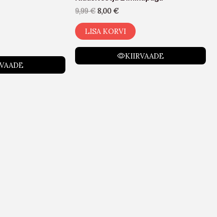
9,99
€
8,00
€
LISA KORVI
KIIRVAADE
RVAADE