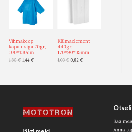
O
O
G
G
O
O
I
I
D
D
S
S
U
U
Vihmakeep
Külmaelement
T
T
S
S
kapuutsiga 70gr,
440gr,
100*130cm
170*90*35mm
O
O
M
M
1,80
€
1,44
€
1,03
€
0,82
€
O
O
Ü
Ü
D
D
Ü
Ü
E
E
G
G
I
I
Otseli
S
S
Saa mei
T
T
Anna ta
Jälgi meid