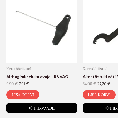
Keretööriistad
Keretööriistad
AIrbagi/ukseluku avaja LR&VAG
Aknatõstuki võt
9,90
€
7,91
€
34,00
€
27,20
€
LISA KORVI
LISA KORVI
KIIRVAADE
KII