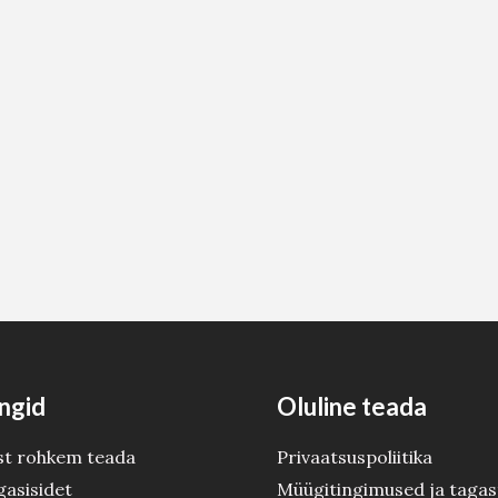
ngid
Oluline teada
st rohkem teada
Privaatsuspoliitika
gasisidet
Müügitingimused ja tagas