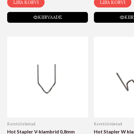
LISA KORVI
LISA KORVI
KIIRVAADE
KII
Keretööriistad
Keretööriistad
Hot Stapler V-klambrid 0,8mm
Hot Stapler W kl