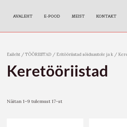
AVALEHT
E-POOD
MEIST
KONTAKT
Esileht
/
TÖÖRIISTAD
/
Eritööriistad sõiduautole ja k
/ Kere
Keretööriistad
Näitan 1–9 tulemust 17-st