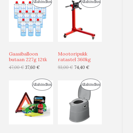
S
S
Allahindlus
Allahindlus
O
O
O
O
D
D
U
U
Gaasiballoon
Mootoripukk
S
S
butaan 227g 12tk
ratastel 360kg
47,00
€
37,60
€
93,00
€
74,40
€
M
M
Ü
Ü
S
S
Allahindlus
Allahindlus
Ü
Ü
O
O
G
G
O
O
I
I
D
D
S
S
U
U