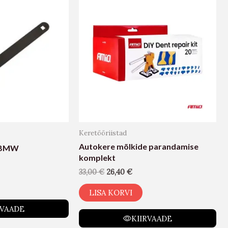
Keretööriistad
Autokere mõlkide parandamise
i BMW
komplekt
33,00
€
26,40
€
LISA KORVI
RVAADE
KIIRVAADE