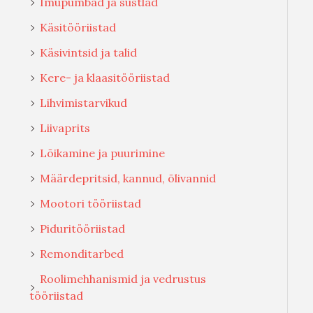
Imupumbad ja süstlad
Käsitööriistad
Käsivintsid ja talid
Kere- ja klaasitööriistad
Lihvimistarvikud
Liivaprits
Lõikamine ja puurimine
Määrdepritsid, kannud, õlivannid
Mootori tööriistad
Piduritööriistad
Remonditarbed
Roolimehhanismid ja vedrustus
tööriistad