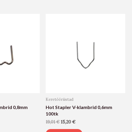
Keretööriistad
ambrid 0,8mm
Hot Stapler V-klambrid 0,6mm
100tk
19,01
€
15,20
€