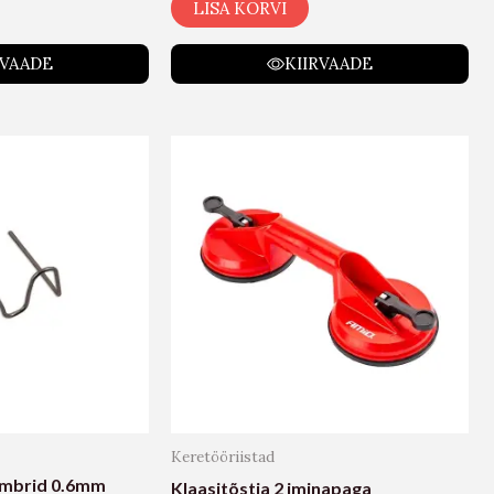
LISA KORVI
RVAADE
KIIRVAADE
Keretööriistad
ambrid 0.6mm
Klaasitõstja 2 iminapaga