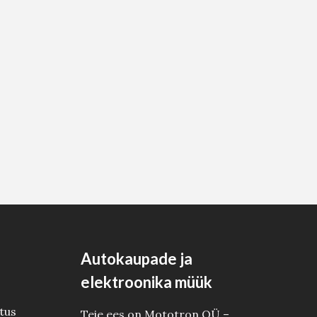
Autokaupade ja
elektroonika müük
tus
Teie ees on Mototron OÜ –