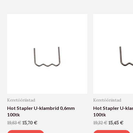
Keretööriistad
Keretööriistad
Hot Stapler U-klambrid 0,6mm
Hot Stapler U-kl
100tk
100tk
19,63
€
15,70
€
19,32
€
15,45
€