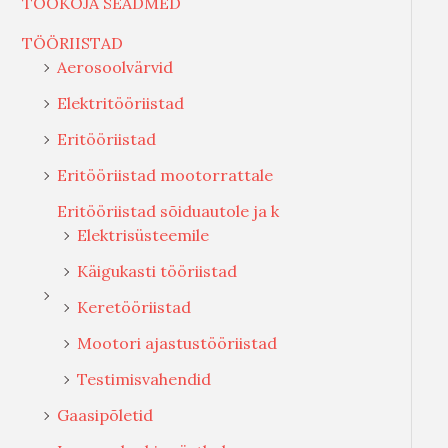
TÖÖKOJA SEADMED
TÖÖRIISTAD
Aerosoolvärvid
Elektritööriistad
Eritööriistad
Eritööriistad mootorrattale
Eritööriistad sõiduautole ja k
Elektrisüsteemile
Käigukasti tööriistad
Keretööriistad
Mootori ajastustööriistad
Testimisvahendid
Gaasipõletid