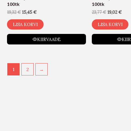
100tk
100tk
19,32
€
15,45
€
23,77
€
19,02
€
LISA KORVI
LISA KORVI
KIIRVAADE
KII
1
2
→