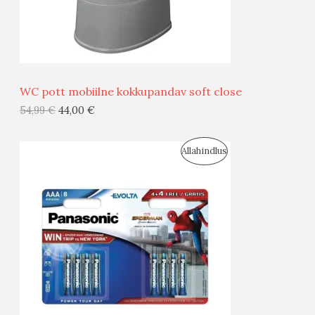
M
Ü
Ü
WC pott mobiilne kokkupandav soft close
G
54,99
€
44,00
€
I
S
Allahindlus
S
O
T
O
O
D
O
U
D
S
E
M