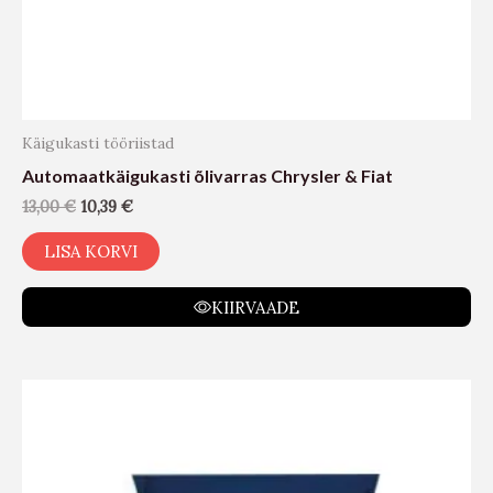
Käigukasti tööriistad
Automaatkäigukasti õlivarras Chrysler & Fiat
13,00
€
10,39
€
LISA KORVI
KIIRVAADE