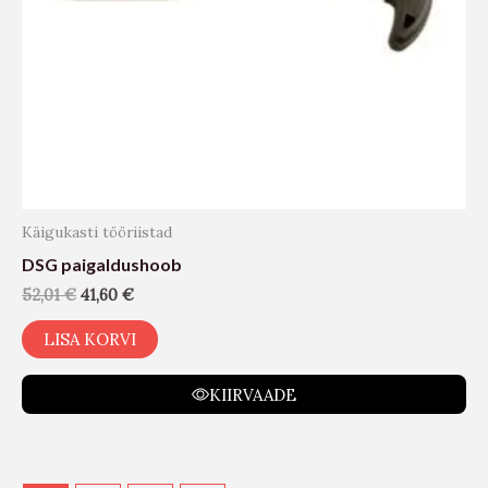
Käigukasti tööriistad
DSG paigaldushoob
52,01
€
41,60
€
LISA KORVI
KIIRVAADE