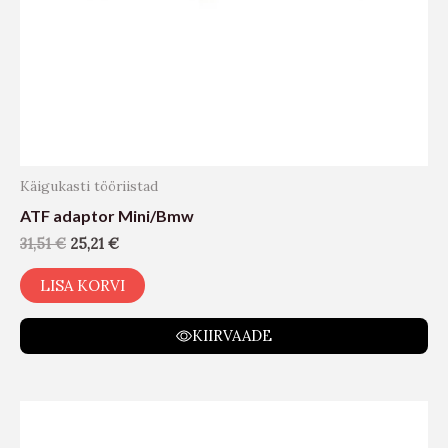
Käigukasti tööriistad
ATF adaptor Mini/Bmw
31,51
€
25,21
€
LISA KORVI
KIIRVAADE