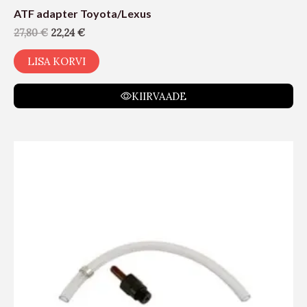
ATF adapter Toyota/Lexus
27,80
€
22,24
€
LISA KORVI
KIIRVAADE