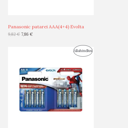
Ü
Ü
Panasonic patarei AAA(4+4) Evolta
G
9,82
€
7,86
€
I
S
Allahindlus
S
O
T
O
O
D
O
U
D
S
E
M
Ü