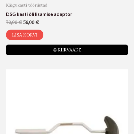
Käigukasti tööriistad
DSG kasti õli lisamise adaptor
70,00
€
56,00
€
LISA KORVI
KIIRVAADE