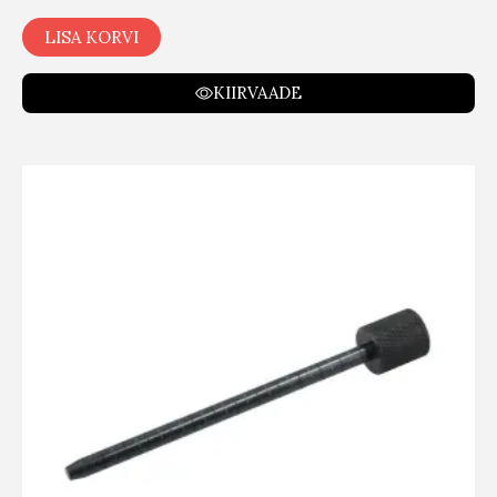
LISA KORVI
KIIRVAADE