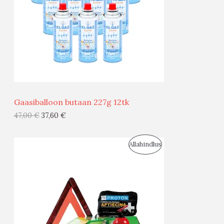
U
S
M
Ü
Ü
Gaasiballoon butaan 227g 12tk
G
47,00
€
37,60
€
I
S
Allahindlus
S
O
T
O
O
D
O
U
D