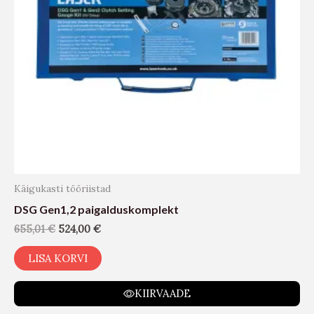
Käigukasti tööriistad
DSG Gen1,2 paigalduskomplekt
655,01
€
524,00
€
LISA KORVI
KIIRVAADE