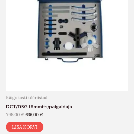
Käigukasti tööriistad
DCT/DSG tõmmits/paigaldaja
795,00
€
636,00
€
LISA KORVI