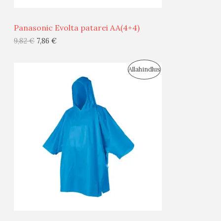
Ü
Panasonic Evolta patarei AA(4+4)
G
9,82
€
7,86
€
I
S
Allahindlus
S
O
T
O
O
D
O
U
D
S
E
M
Ü
Ü