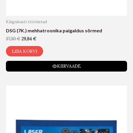
Käigukasti tööriistad
DSG (7K.) mehhatroonika paigaldus sõrmed
37,30
€
29,84
€
LISA KORVI
KIIRVAADE