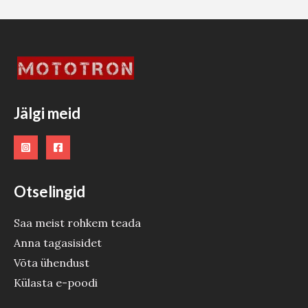
S
T
O
O
Jälgi meid
D
E
Otselingid
Saa meist rohkem teada
Anna tagasisidet
Võta ühendust
Külasta e-poodi