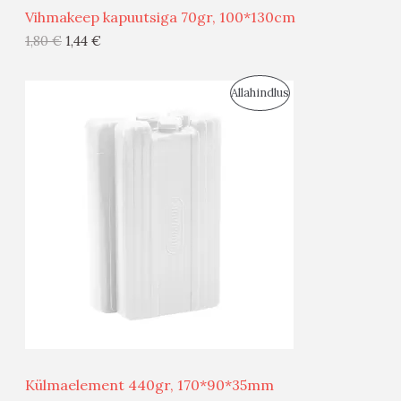
Vihmakeep kapuutsiga 70gr, 100*130cm
G
1,80
€
1,44
€
I
S
Allahindlus
S
O
T
O
O
D
O
U
D
S
E
M
Ü
Ü
Külmaelement 440gr, 170*90*35mm
G