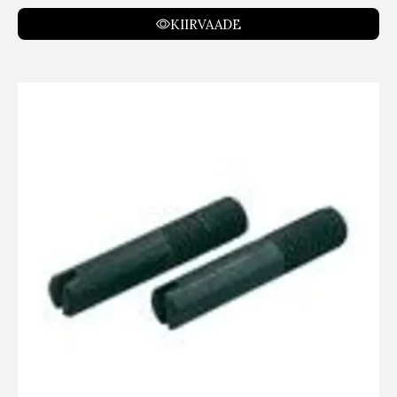
KIIRVAADE