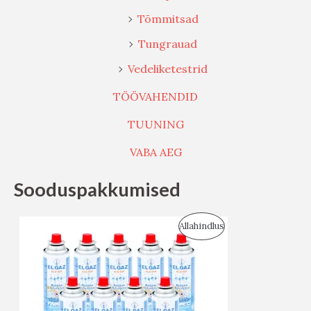
Tõmmitsad
Tungrauad
Vedeliketestrid
TÖÖVAHENDID
TUUNING
VABA AEG
Sooduspakkumised
S
Allahindlus
O
O
D