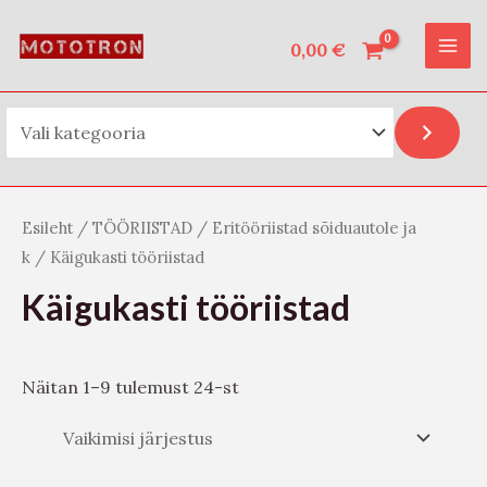
Vali kategooria
Skip
O
MAI
to
0,00
€
t
ME
content
s
i
Esileht
/
TÖÖRIISTAD
/
Eritööriistad sõiduautole ja
k
/ Käigukasti tööriistad
Käigukasti tööriistad
Näitan 1–9 tulemust 24-st