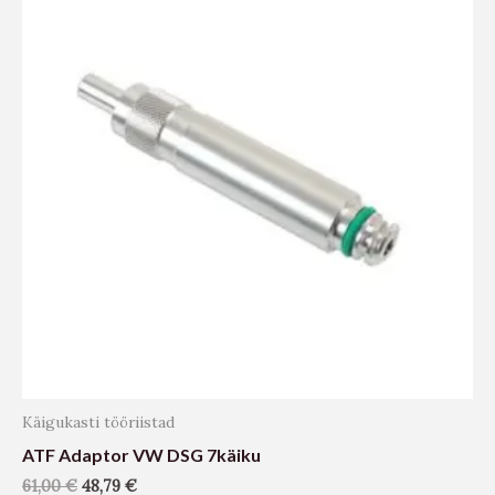
Käigukasti tööriistad
ATF Adaptor VW DSG 7käiku
61,00
€
48,79
€