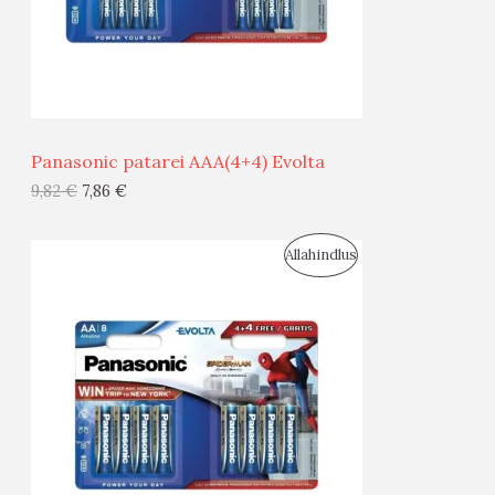
S
E
M
Ü
Ü
Panasonic patarei AAA(4+4) Evolta
G
9,82
€
7,86
€
I
S
Allahindlus
S
O
T
O
O
D
O
U
D
S
E