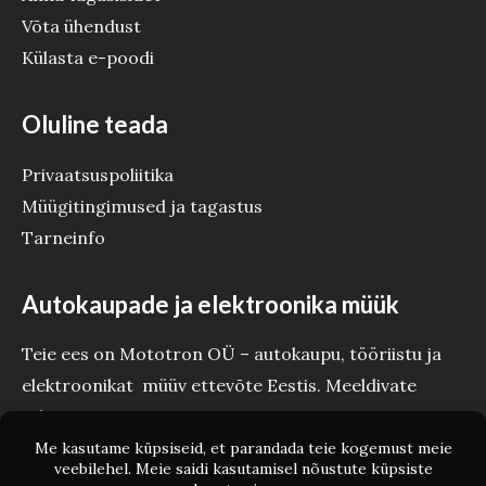
Võta ühendust
Külasta e-poodi
Oluline teada
Privaatsuspoliitika
Müügitingimused ja tagastus
Tarneinfo
Autokaupade ja elektroonika müük
Teie ees on Mototron OÜ – autokaupu, tööriistu ja
elektroonikat müüv ettevõte Eestis. Meeldivate
tehinguteni Teie Mototron!