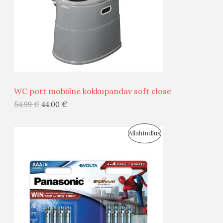
U
D
S
E
M
Ü
Ü
WC pott mobiilne kokkupandav soft close
G
54,99
€
44,00
€
I
S
Allahindlus
S
O
T
O
O
D
O
U
D