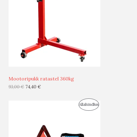
O
O
D
O
U
D
S
E
M
Ü
Ü
Mootoripukk ratastel 360kg
G
93,00
€
74,40
€
I
S
Allahindlus
S
O
T
O
O