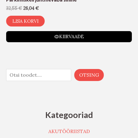
32,55
€
26,04
€
LISA KORVI
KIIRVAADE
OTSING
Kategooriad
AKUTÖÖRIISTAD