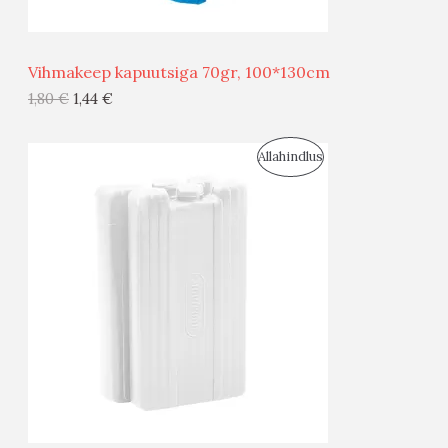
Ü
Ü
Vihmakeep kapuutsiga 70gr, 100*130cm
G
1,80
€
1,44
€
I
S
Allahindlus
S
O
T
O
O
D
O
U
D
S
E
M
Ü