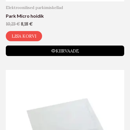
Elektroonilised parkimiskellad
Park Micro hoidik
10,23
€
8,18
€
LISA KORVI
KIIRVAADE