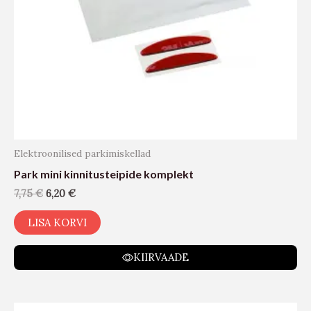
Elektroonilised parkimiskellad
Park mini kinnitusteipide komplekt
7,75
€
6,20
€
LISA KORVI
KIIRVAADE