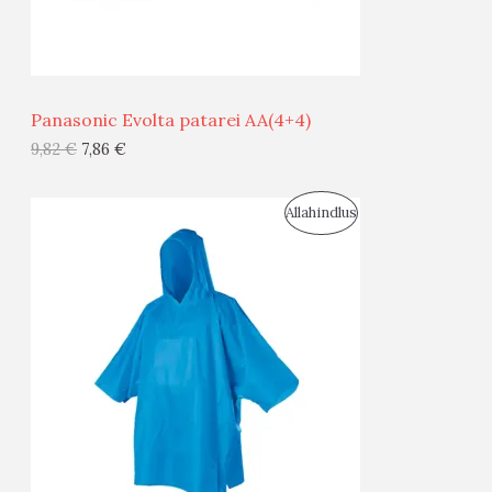
M
Ü
Ü
Panasonic Evolta patarei AA(4+4)
G
9,82
€
7,86
€
I
S
Allahindlus
S
O
T
O
O
D
O
U
D
S
E
M