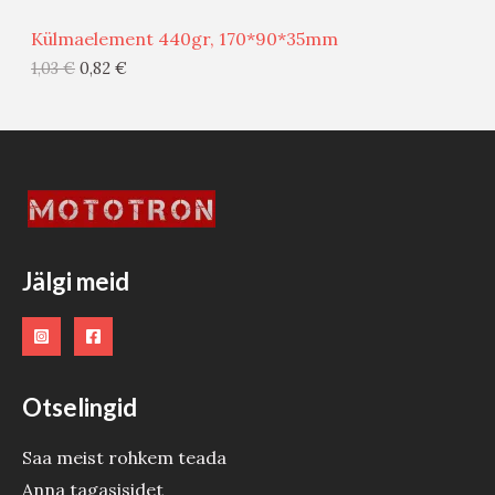
Ü
Külmaelement 440gr, 170*90*35mm
G
1,03
€
0,82
€
I
S
T
O
O
Jälgi meid
D
E
Otselingid
Saa meist rohkem teada
Anna tagasisidet