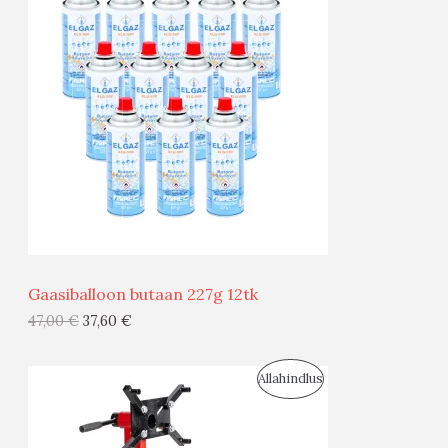
O
O
D
U
S
M
Ü
Ü
Gaasiballoon butaan 227g 12tk
G
47,00
€
37,60
€
I
S
Allahindlus
S
O
T