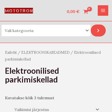
Vali kategooria
Skip
O
MAI
to
0,00
€
t
ME
content
s
i
Esileht
/
ELEKTROONIKASEADMED
/ Elektroonilised
parkimiskellad
Elektroonilised
parkimiskellad
Kuvatakse kõik 3 tulemust