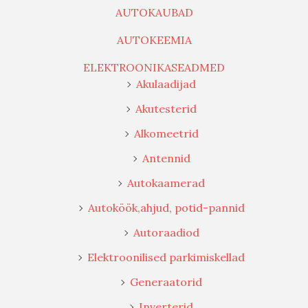
AUTOKAUBAD
AUTOKEEMIA
ELEKTROONIKASEADMED
Akulaadijad
Akutesterid
Alkomeetrid
Antennid
Autokaamerad
Autoköök,ahjud, potid-pannid
Autoraadiod
Elektroonilised parkimiskellad
Generaatorid
Inverterid