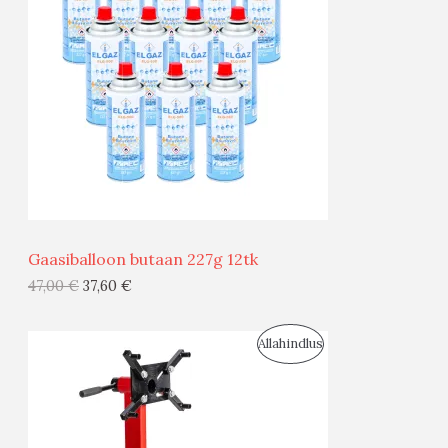
O
D
U
S
M
Ü
Ü
Gaasiballoon butaan 227g 12tk
G
47,00
€
37,60
€
I
S
Allahindlus
S
O
T
O
O