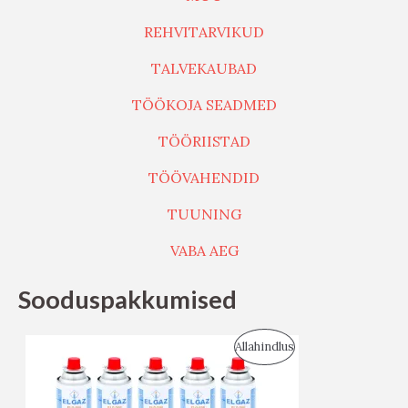
REHVITARVIKUD
TALVEKAUBAD
TÖÖKOJA SEADMED
TÖÖRIISTAD
TÖÖVAHENDID
TUUNING
VABA AEG
Sooduspakkumised
S
Allahindlus
O