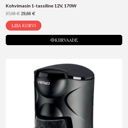
Kohvimasin 1-tassiline 12V, 170W
37,08
€
29,66
€
LISA KORVI
KIIRVAADE