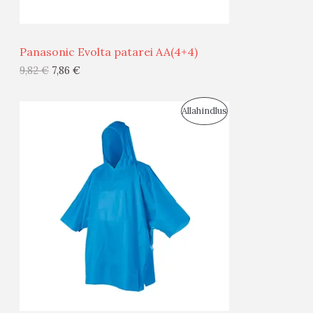
Ü
Ü
Panasonic Evolta patarei AA(4+4)
G
9,82
€
7,86
€
I
S
Allahindlus
S
O
T
O
O
D
O
U
D
S
E
M
Ü