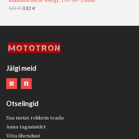
Külmaelement 440gr, 170*90*35mm
G
1,03
€
0,82
€
I
S
T
O
O
Jälgi meid
D
E
Otselingid
Saa meist rohkem teada
Anna tagasisidet
Võta ühendust