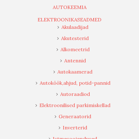
AUTOKEEMIA
ELEKTROONIKASEADMED
Akulaadijad
Akutesterid
Alkomeetrid
Antennid
Autokaamerad
Autoköök,ahjud, potid-pannid
Autoraadiod
Elektroonilised parkimiskellad
Generaatorid
Inverterid
Istmesoojendused