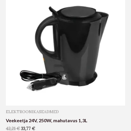
ELEKTROONIKASEADMED
Veekeetja 24V, 250W, mahutavus 1,3L
42,21
€
33,77
€