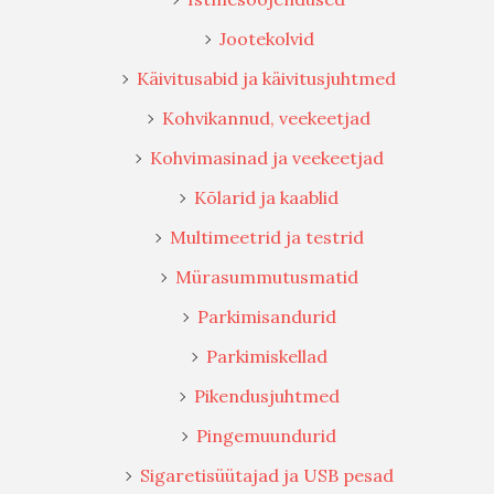
Jootekolvid
Käivitusabid ja käivitusjuhtmed
Kohvikannud, veekeetjad
Kohvimasinad ja veekeetjad
Kõlarid ja kaablid
Multimeetrid ja testrid
Mürasummutusmatid
Parkimisandurid
Parkimiskellad
Pikendusjuhtmed
Pingemuundurid
Sigaretisüütajad ja USB pesad