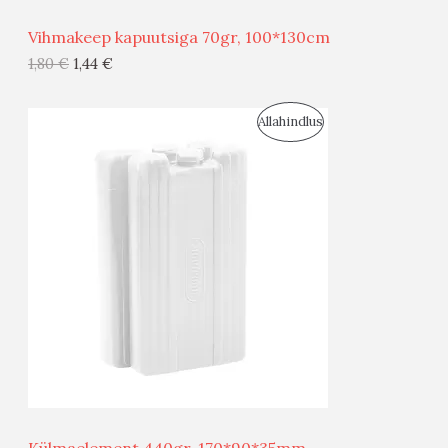
Ü
Vihmakeep kapuutsiga 70gr, 100*130cm
G
1,80
€
1,44
€
I
S
Allahindlus
S
O
T
O
O
D
O
U
D
S
E
M
Ü
Ü