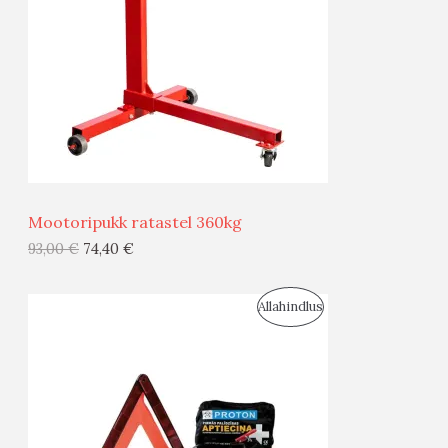
D
O
U
D
S
E
M
Ü
Ü
Mootoripukk ratastel 360kg
G
93,00
€
74,40
€
I
S
Allahindlus
S
O
T
O
O
D
O