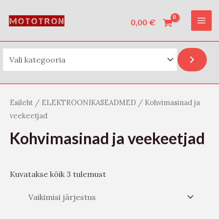
Vali kategooria
Skip
O
MAI
to
0,00
€
t
ME
content
s
i
Esileht
/
ELEKTROONIKASEADMED
/ Kohvimasinad ja
veekeetjad
Kohvimasinad ja veekeetjad
Kuvatakse kõik 3 tulemust