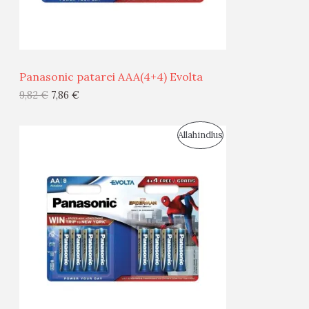
M
Ü
Ü
Panasonic patarei AAA(4+4) Evolta
G
9,82
€
7,86
€
I
S
Allahindlus
S
O
T
O
O
D
O
U
D
S
E
M