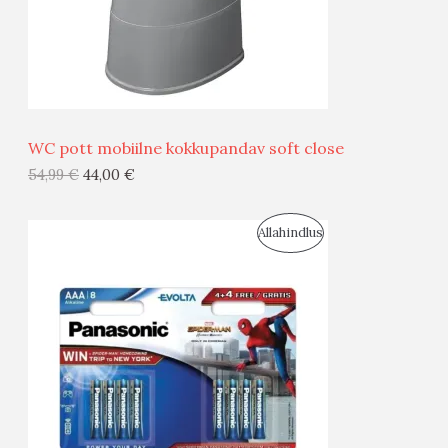
S
E
M
Ü
Ü
WC pott mobiilne kokkupandav soft close
G
54,99
€
44,00
€
I
S
Allahindlus
S
O
T
O
O
D
O
U
D
S
E