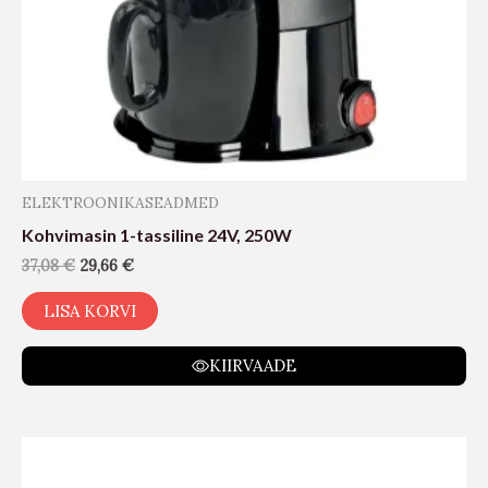
ELEKTROONIKASEADMED
Kohvimasin 1-tassiline 24V, 250W
37,08
€
29,66
€
LISA KORVI
KIIRVAADE