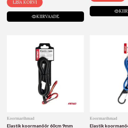
LISA KORVI
KII
KIIRVAADE
Koormarihmad
Koormarihmad
Elastik koormanöör 60cm 9mm
Elastik koorman