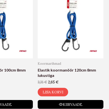
Koormarihmad
öör 100cm 8mm
Elastik koormanöör 120cm 8mm
lukustiga
3,31
€
2,65
€
LISA KORVI
RVAADE
KIIRVAADE