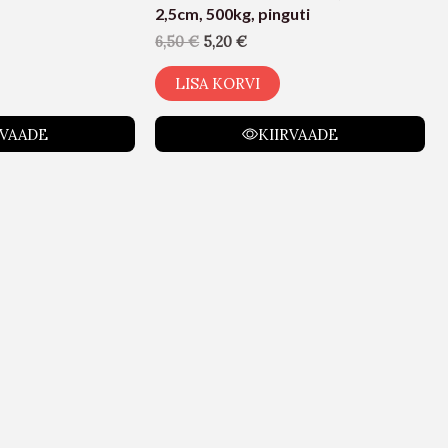
2,5cm, 500kg, pinguti
6,50
€
5,20
€
LISA KORVI
RVAADE
KIIRVAADE