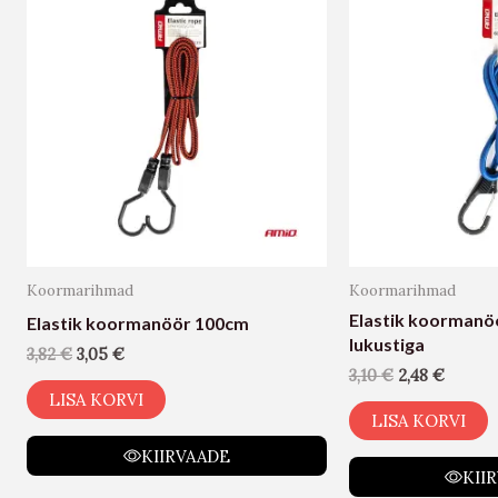
Koormarihmad
Koormarihmad
Elastik koorman
Elastik koormanöör 100cm
lukustiga
3,82
€
3,05
€
3,10
€
2,48
€
LISA KORVI
LISA KORVI
KIIRVAADE
KII