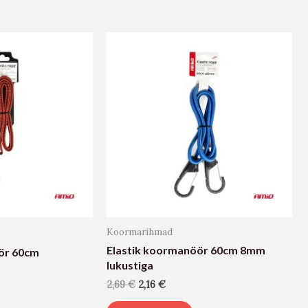
Koormarihmad
Elastik koormanöör 60cm 8mm
ör 60cm
lukustiga
2,69
€
2,16
€