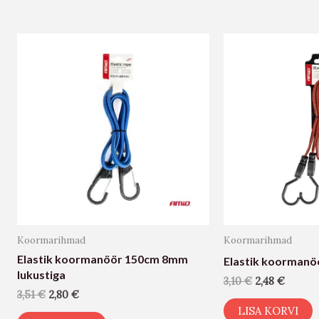
Koormarihmad
Koormarihmad
Elastik koormanöör 150cm 8mm
Elastik koormanö
lukustiga
3,10
€
2,48
€
3,51
€
2,80
€
LISA KORVI