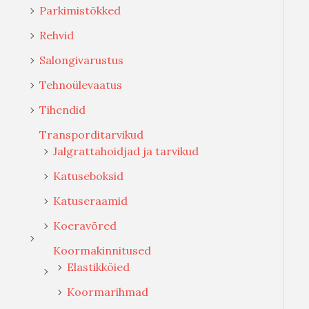
Parkimistõkked
Rehvid
Salongivarustus
Tehnoülevaatus
Tihendid
Transporditarvikud
Jalgrattahoidjad ja tarvikud
Katuseboksid
Katuseraamid
Koeravõred
Koormakinnitused
Elastikköied
Koormarihmad