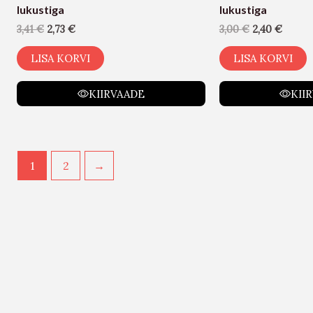
lukustiga
lukustiga
3,41
€
2,73
€
3,00
€
2,40
€
LISA KORVI
LISA KORVI
KIIRVAADE
KII
1
2
→