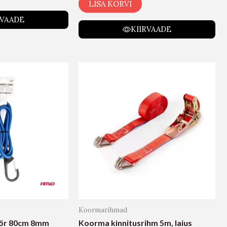
LISA KORVI
RVAADE
KIIRVAADE
Koormarihmad
öör 80cm 8mm
Koorma kinnitusrihm 5m, laius