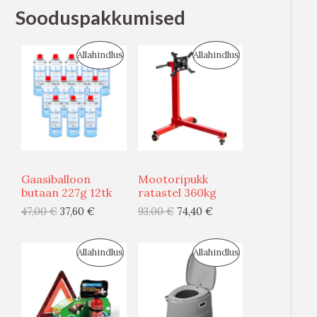
Sooduspakkumised
S
S
Allahindlus
Allahindlus
O
O
O
O
D
D
U
U
Gaasiballoon
Mootoripukk
S
S
butaan 227g 12tk
ratastel 360kg
47,00
€
37,60
€
93,00
€
74,40
€
M
M
Ü
Ü
S
S
Allahindlus
Allahindlus
Ü
Ü
O
O
G
G
O
O