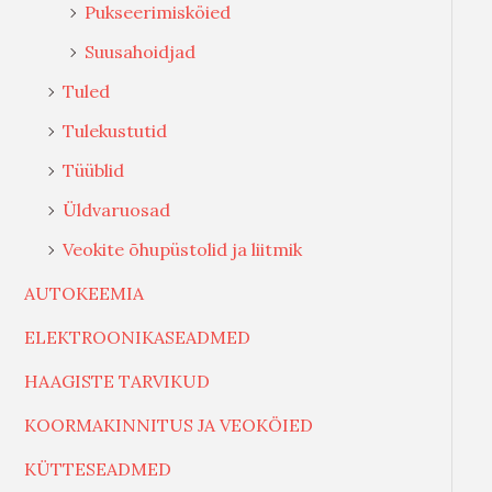
Pukseerimisköied
Suusahoidjad
Tuled
Tulekustutid
Tüüblid
Üldvaruosad
Veokite õhupüstolid ja liitmik
AUTOKEEMIA
ELEKTROONIKASEADMED
HAAGISTE TARVIKUD
KOORMAKINNITUS JA VEOKÖIED
KÜTTESEADMED