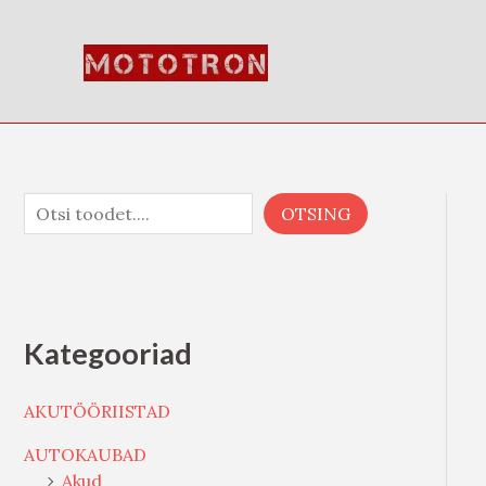
Skip
O
to
t
content
s
i
OTSING
Kategooriad
AKUTÖÖRIISTAD
AUTOKAUBAD
Akud