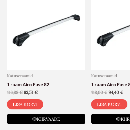
Katuseraamid
Katuseraamid
1 raam Airo Fuse 82
1 raam Airo Fuse 
116,88
€
93,51
€
118,00
€
94,40
€
LISA KORVI
LISA KORVI
KIIRVAADE
KII