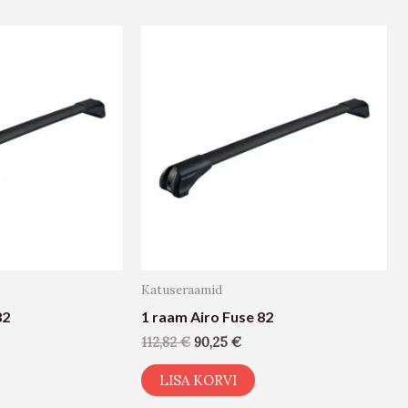
Katuseraamid
82
1 raam Airo Fuse 82
112,82
€
90,25
€
LISA KORVI