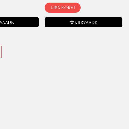
LISA KORVI
RVAADE
KIIRVAADE