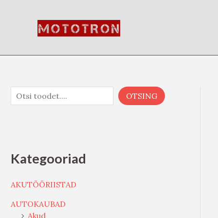
Skip
O
to
t
content
s
i
OTSING
Kategooriad
AKUTÖÖRIISTAD
AUTOKAUBAD
Akud