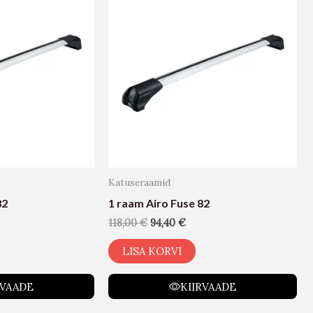
Katuseraamid
82
1 raam Airo Fuse 82
118,00
€
94,40
€
LISA KORVI
RVAADE
KIIRVAADE