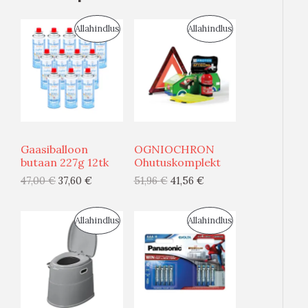
S
S
Allahindlus
Allahindlus
O
O
O
O
D
D
U
U
Gaasiballoon
OGNIOCHRON
S
S
butaan 227g 12tk
Ohutuskomplekt
47,00
€
37,60
€
51,96
€
41,56
€
M
M
Ü
Ü
S
S
Allahindlus
Allahindlus
Ü
Ü
O
O
G
G
O
O
I
I
D
D