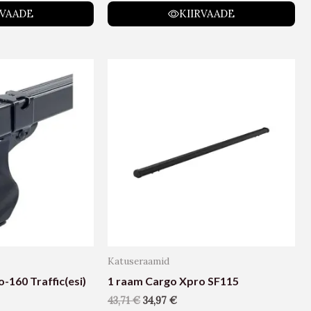
RVAADE
KIIRVAADE
Katuseraamid
-160 Traffic(esi)
1 raam Cargo Xpro SF115
43,71
€
34,97
€