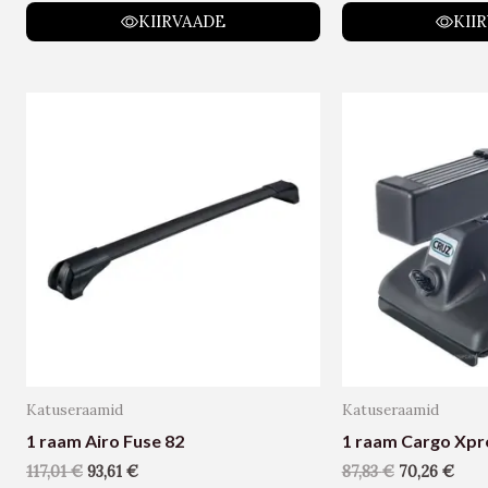
KIIRVAADE
KII
Katuseraamid
Katuseraamid
1 raam Airo Fuse 82
1 raam Cargo Xpro
117,01
€
93,61
€
87,83
€
70,26
€