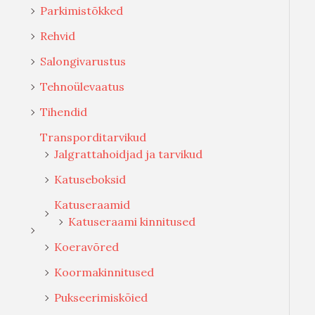
Parkimistõkked
Rehvid
Salongivarustus
Tehnoülevaatus
Tihendid
Transporditarvikud
Jalgrattahoidjad ja tarvikud
Katuseboksid
Katuseraamid
Katuseraami kinnitused
Koeravõred
Koormakinnitused
Pukseerimisköied