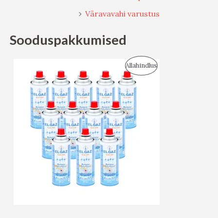
Väravavahi varustus
Sooduspakkumised
S
Allahindlus
O
O
D
U
S
M
Ü
Ü