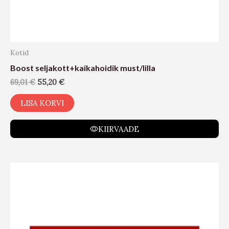
Kotid
Boost seljakott+kaikahoidik must/lilla
69,01
€
55,20
€
LISA KORVI
KIIRVAADE