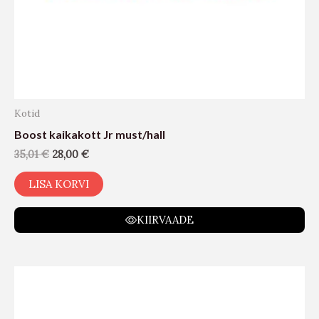
Kotid
Boost kaikakott Jr must/hall
35,01
€
28,00
€
LISA KORVI
KIIRVAADE