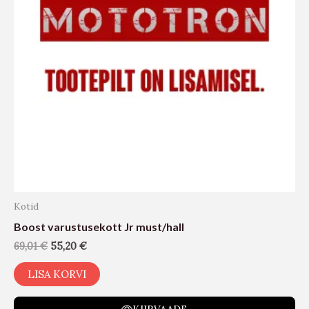
Kotid
Boost varustusekott Jr must/hall
69,01
€
55,20
€
LISA KORVI