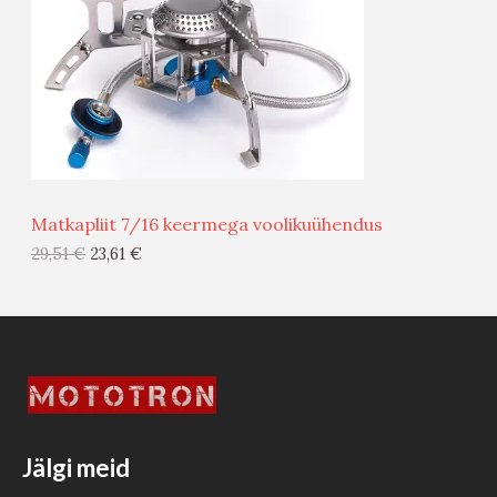
U
D
S
E
M
Ü
Ü
Matkapliit 7/16 keermega voolikuühendus
G
29,51
€
23,61
€
I
S
T
O
O
Jälgi meid
D