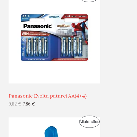
O
T
O
O
D
O
U
D
S
E
M
Ü
Ü
Panasonic Evolta patarei AA(4+4)
G
9,82
€
7,86
€
I
S
Allahindlus
S
O
T