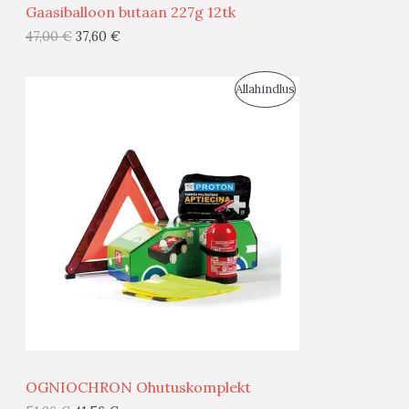
Gaasiballoon butaan 227g 12tk
G
47,00
€
37,60
€
I
S
Allahindlus
S
O
T
O
O
D
O
U
D
S
E
M
Ü
Ü
OGNIOCHRON Ohutuskomplekt
G