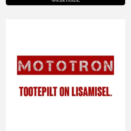
KIIRVAADE