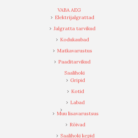
VABA AEG
Elektrijalgrattad
Jalgratta tarvikud
Kodukaubad
Matkavarustus
Paaditarvikud
Saalihoki
Gripid
Kotid
Labad
Muu lisavarustsus
Rõivad
Saalihoki kepid