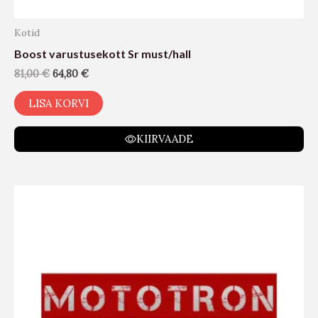
Kotid
Boost varustusekott Sr must/hall
81,00
€
64,80
€
LISA KORVI
KIIRVAADE