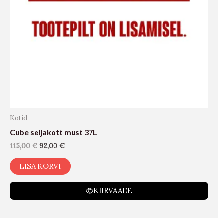
Kotid
Cube seljakott must 37L
115,00
€
92,00
€
LISA KORVI
KIIRVAADE