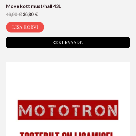
Move kott must/hall 43L
46,00
€
36,80
€
LISA KORVI
KIIRVAADE