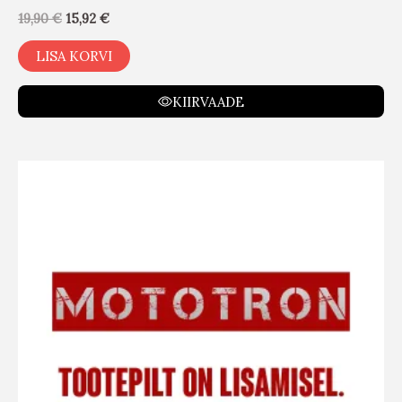
19,90
€
15,92
€
LISA KORVI
KIIRVAADE