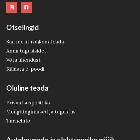
E
Otselingid
Saa meist rohkem teada
Anna tagasisidet
Võta ühendust
Külasta e-poodi
Oluline teada
Privaatsuspoliitika
Müügitingimused ja tagastus
Tarneinfo
Autokaupade ja elektroonika müük