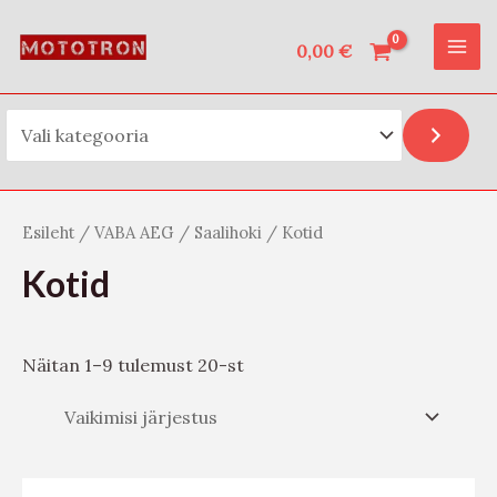
Vali kategooria
Skip
O
MAI
to
0,00
€
t
ME
content
s
i
Esileht
/
VABA AEG
/
Saalihoki
/ Kotid
Kotid
Näitan 1–9 tulemust 20-st