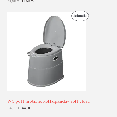
51,96
€
41,56
€
I
S
Allahindlus
S
O
T
O
O
D
O
U
D
S
E
M
Ü
Ü
WC pott mobiilne kokkupandav soft close
G
54,99
€
44,00
€
I