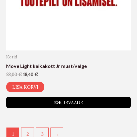
Kotid
Move Light kaikakott Jr must/valge
23,00
€
18,40
€
LISA KORVI
KIIRVAADE
1
2
3
→