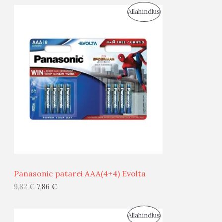
S
Allahindlus
S
O
T
O
O
D
O
U
D
S
E
M
Ü
Ü
Panasonic patarei AAA(4+4) Evolta
G
9,82
€
7,86
€
I
S
Allahindlus
S