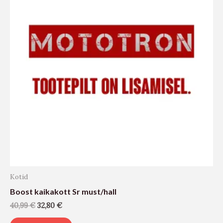
Kotid
Boost kaikakott Sr must/hall
40,99
€
32,80
€