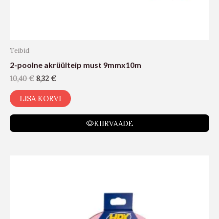
Teibid
2-poolne akrüülteip must 9mmx10m
10,40
€
8,32
€
LISA KORVI
KIIRVAADE