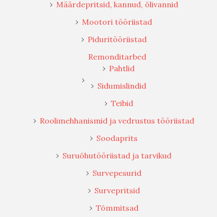
Määrdepritsid, kannud, õlivannid
Mootori tööriistad
Piduritööriistad
Remonditarbed
Pahtlid
Sidumislindid
Teibid
Roolimehhanismid ja vedrustus tööriistad
Soodaprits
Suruõhutööriistad ja tarvikud
Survepesurid
Survepritsid
Tõmmitsad