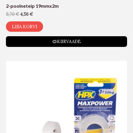
2-poolneteip 19mmx2m
5,70
€
4,56
€
LISA KORVI
KIIRVAADE