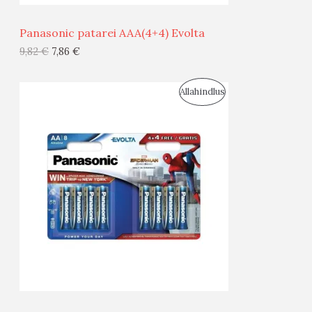
Ü
Panasonic patarei AAA(4+4) Evolta
G
9,82
€
7,86
€
I
S
Allahindlus
S
O
T
O
O
D
O
U
D
S
E
M
Ü
Ü