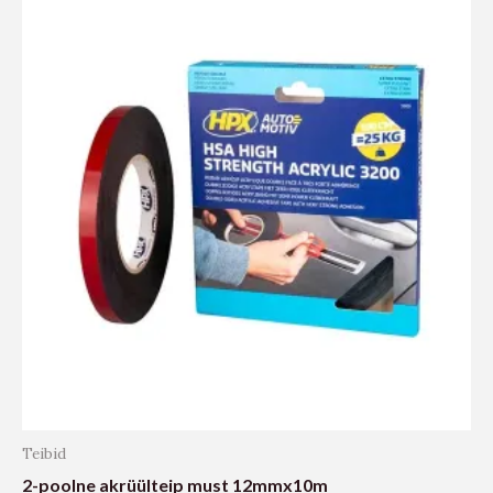
Teibid
2-poolne akrüülteip must 12mmx10m