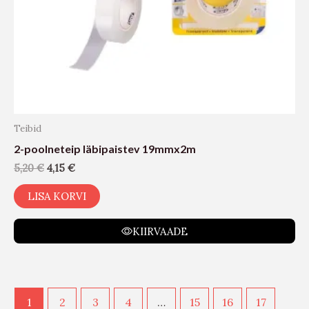
Teibid
2-poolneteip läbipaistev 19mmx2m
5,20
€
4,15
€
LISA KORVI
KIIRVAADE
1
2
3
4
…
15
16
17