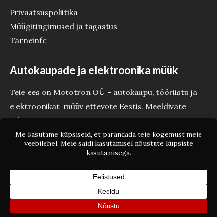
Privaatsuspoliitika
Müügitingimused ja tagastus
Tarneinfo
Autokaupade ja elektroonika müük
Teie ees on Mototron OÜ – autokaupu, tööriistu ja
elektroonikat müüv ettevõte Eestis. Meeldivate
tehinguteni Teie Mototron!
Copyright © Mototron.ee 2026 Mototron OÜ - Autokaubad ja
elektroonika
Powered by Mototron OÜ - Autokaubad ja elektroonika