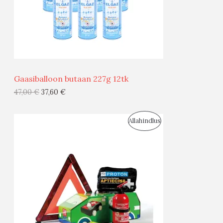
S
M
Ü
Ü
Gaasiballoon butaan 227g 12tk
G
47,00
€
37,60
€
I
S
Allahindlus
S
O
T
O
O
D
O
U
D
S
E