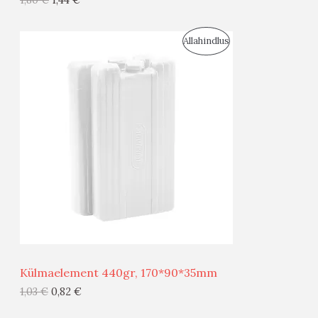
I
S
Allahindlus
S
O
T
O
O
D
O
U
D
S
E
M
Ü
Ü
Külmaelement 440gr, 170*90*35mm
G
1,03
€
0,82
€
I