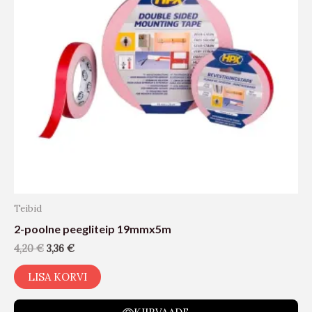
Teibid
2-poolne peegliteip 19mmx5m
4,20
€
3,36
€
LISA KORVI