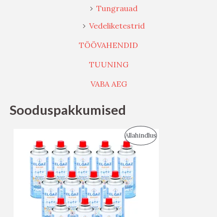
Tungrauad
Vedeliketestrid
TÖÖVAHENDID
TUUNING
VABA AEG
Sooduspakkumised
S
Allahindlus
O
O
D
U