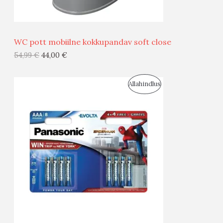
Ü
Ü
WC pott mobiilne kokkupandav soft close
G
54,99
€
44,00
€
I
S
Allahindlus
S
O
T
O
O
D
O
U
D
S
E
M
Ü