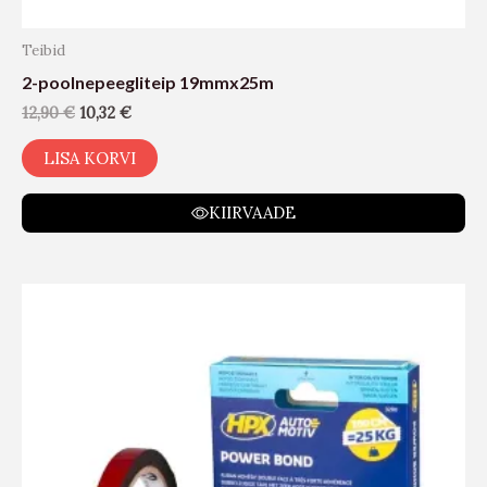
Teibid
2-poolnepeegliteip 19mmx25m
12,90
€
10,32
€
LISA KORVI
KIIRVAADE