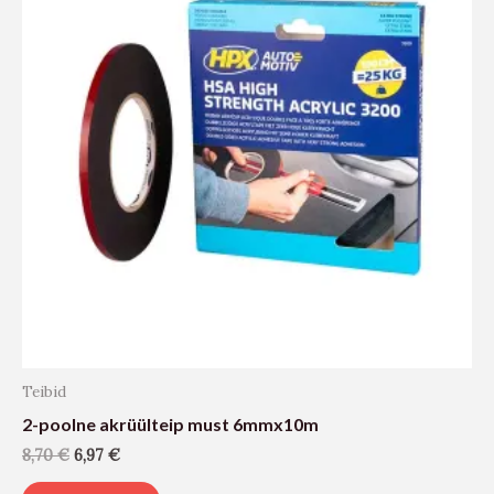
Teibid
2-poolne akrüülteip must 6mmx10m
8,70
€
6,97
€