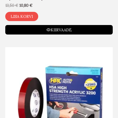
13,50
€
10,80
€
LISA KORVI
KIIRVAADE