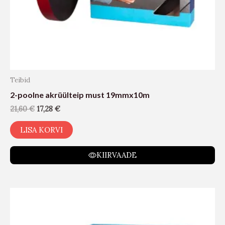
Teibid
2-poolne akrüülteip must 19mmx10m
21,60
€
17,28
€
LISA KORVI
KIIRVAADE