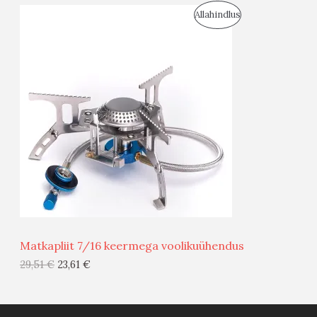
S
Allahindlus
S
O
T
O
O
D
O
U
D
S
E
M
Ü
Ü
Matkapliit 7/16 keermega voolikuühendus
G
29,51
€
23,61
€
I
S