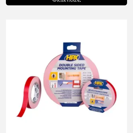
KIIRVAADE