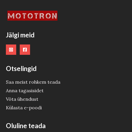
T
O
O
Jälgi meid
D
E
Otselingid
Saa meist rohkem teada
Anna tagasisidet
Võta ühendust
Külasta e-poodi
Oluline teada