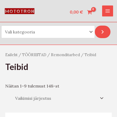
Vali kategooria
Skip
O
MAI
to
0,00
€
t
ME
content
s
i
Esileht
/
TÖÖRIISTAD
/
Remonditarbed
/ Teibid
Teibid
Näitan 1–9 tulemust 148-st