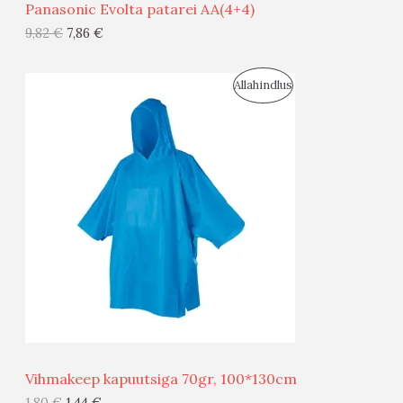
Panasonic Evolta patarei AA(4+4)
G
9,82
€
7,86
€
I
S
Allahindlus
S
O
T
O
O
D
O
U
D
S
E
M
Ü
Ü
Vihmakeep kapuutsiga 70gr, 100*130cm
G
1,80
€
1,44
€