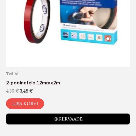
Teibid
2-poolneteip 12mmx2m
4,30
€
3,45
€
LISA KORVI
KIIRVAADE