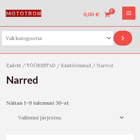
Vali kategooria
Skip
O
MAI
to
0,00
€
t
ME
content
s
i
Esileht
/
TÖÖRIISTAD
/
Käsitööriistad
/ Narred
Narred
Näitan 1–9 tulemust 30-st