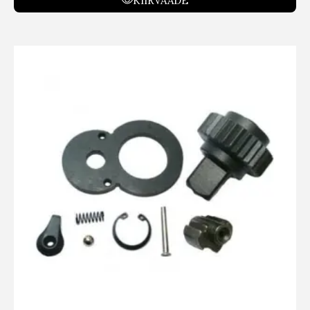
KIIRVAADE