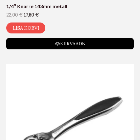
1/4″ Knarre 143mm metall
22,00
€
17,60
€
LISA KORVI
KIIRVAADE