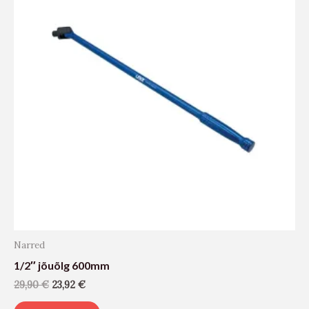
Narred
1/2″ jõuõlg 600mm
29,90
€
23,92
€