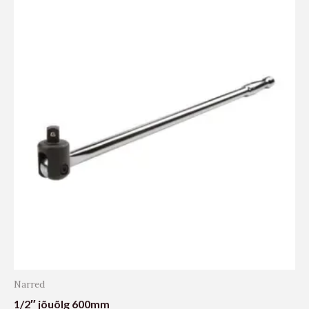
Narred
1/2″ jõuõlg 600mm