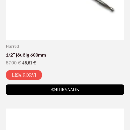
Narred
1/2″ jõuõlg 600mm
57,00
€
45,61
€
LISA KORVI
KIIRVAADE