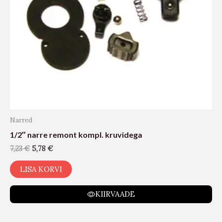
Narred
1/2″ narre remont kompl. kruvidega
7,23
€
5,78
€
LISA KORVI
KIIRVAADE