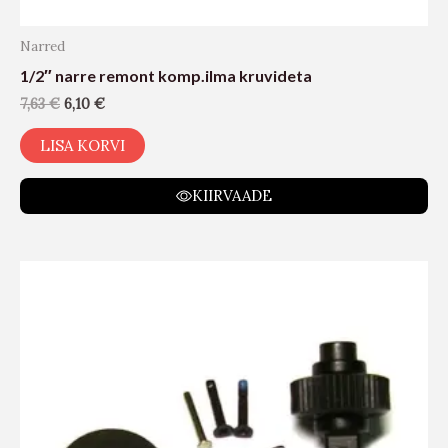
Narred
1/2″ narre remont komp.ilma kruvideta
7,63
€
6,10
€
LISA KORVI
KIIRVAADE