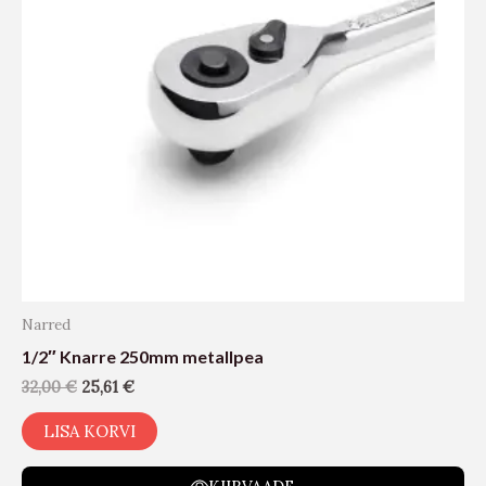
Narred
1/2″ Knarre 250mm metallpea
32,00
€
25,61
€
LISA KORVI