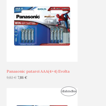
O
T
O
O
D
O
U
D
S
E
M
Ü
Ü
Panasonic patarei AAA(4+4) Evolta
G
9,82
€
7,86
€
I
S
Allahindlus
S
O
T