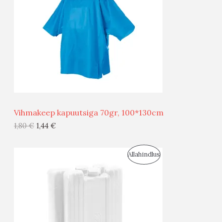
D
O
U
D
S
E
M
Ü
Ü
Vihmakeep kapuutsiga 70gr, 100*130cm
G
1,80
€
1,44
€
I
S
Allahindlus
S
O
T
O
O
D
O