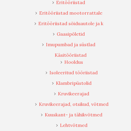
Eritööriistad
Eritööriistad mootorrattale
Eritööriistad sõiduautole ja k
Gaasipõletid
Imupumbad ja süstlad
Käsitööriistad
Hooldus
Isoleeritud tööriistad
Klambripüstolid
Kruvikeerajad
Kruvikeerajad, otsikud, võtmed
Kuuskant- ja tähikvõtmed
Lehtvõtmed