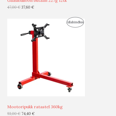
Gaasiballoon butaan 227g 12tk
G
47,00
€
37,60
€
I
S
Allahindlus
S
O
T
O
O
D
O
U
D
S
E
M
Ü
Ü
Mootoripukk ratastel 360kg
G
93,00
€
74,40
€