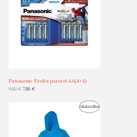
O
O
D
O
U
D
S
E
M
Ü
Ü
Panasonic Evolta patarei AA(4+4)
G
9,82
€
7,86
€
I
S
Allahindlus
S
O
T
O
O