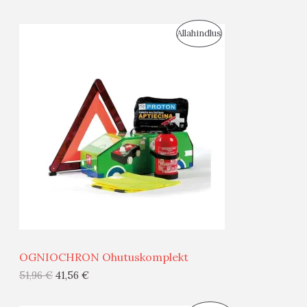
I
S
Allahindlus
S
O
T
O
O
D
O
U
D
S
E
M
Ü
Ü
OGNIOCHRON Ohutuskomplekt
G
51,96
€
41,56
€
I