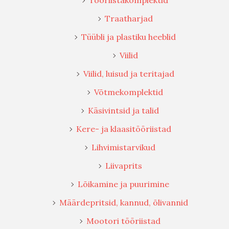
Tööriistakomplektid
Traatharjad
Tüübli ja plastiku heeblid
Viilid
Viilid, luisud ja teritajad
Võtmekomplektid
Käsivintsid ja talid
Kere- ja klaasitööriistad
Lihvimistarvikud
Liivaprits
Lõikamine ja puurimine
Määrdepritsid, kannud, õlivannid
Mootori tööriistad