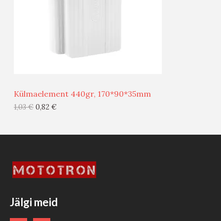
U
D
S
E
M
Ü
Ü
Külmaelement 440gr, 170*90*35mm
G
1,03
€
0,82
€
I
S
T
O
O
Jälgi meid
D