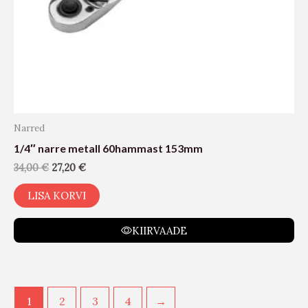
Narred
1/4″ narre metall 60hammast 153mm
34,00
€
27,20
€
LISA KORVI
KIIRVAADE
1
2
3
4
→