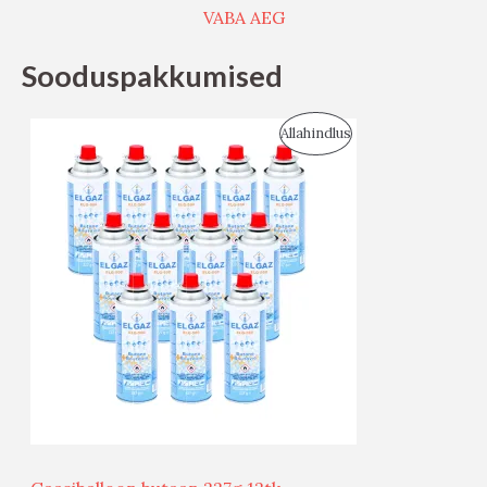
VABA AEG
Sooduspakkumised
S
Allahindlus
O
O
D
U
S
M
Ü
Ü