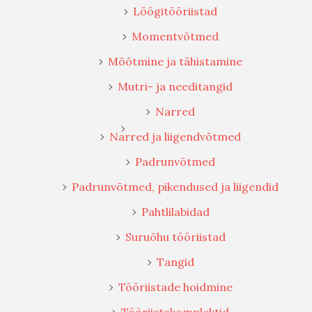
Löögitööriistad
Momentvõtmed
Mõõtmine ja tähistamine
Mutri- ja needitangid
Narred
Narred ja liigendvõtmed
Padrunvõtmed
Padrunvõtmed, pikendused ja liigendid
Pahtlilabidad
Suruõhu tööriistad
Tangid
Tööriistade hoidmine