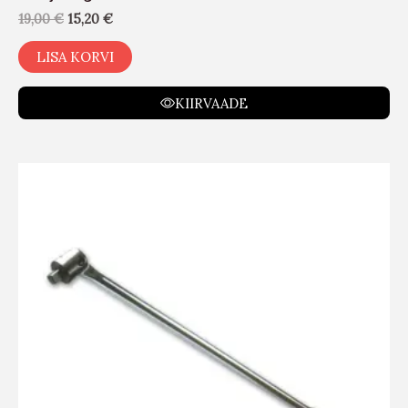
19,00
€
15,20
€
LISA KORVI
KIIRVAADE