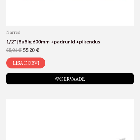
Narred
1/2″ jõuõlg 600mm +padrunid +pikendus
69,01
€
55,20
€
LISA KORVI
KIIRVAADE