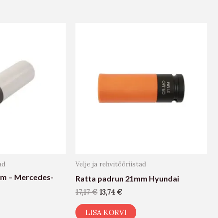
ad
Velje ja rehvitööriistad
mm – Mercedes-
Ratta padrun 21mm Hyundai
17,17
€
13,74
€
LISA KORVI