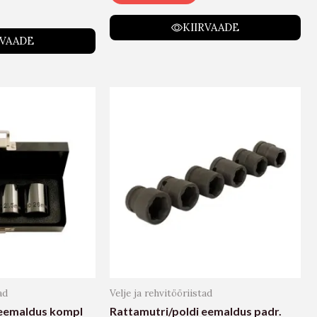
KIIRVAADE
RVAADE
ad
Velje ja rehvitööriistad
 eemaldus kompl
Rattamutri/poldi eemaldus padr.