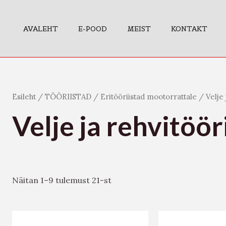
AVALEHT
E-POOD
MEIST
KONTAKT
Esileht
/
TÖÖRIISTAD
/
Eritööriistad mootorrattale
/ Velje 
Velje ja rehvitöör
Näitan 1–9 tulemust 21-st