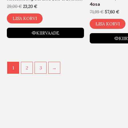
4osa
29,00
€
23,20
€
71,99
€
57,60
€
LISA KORVI
LISA KORVI
KIIRVAADE
KII
1
2
3
→