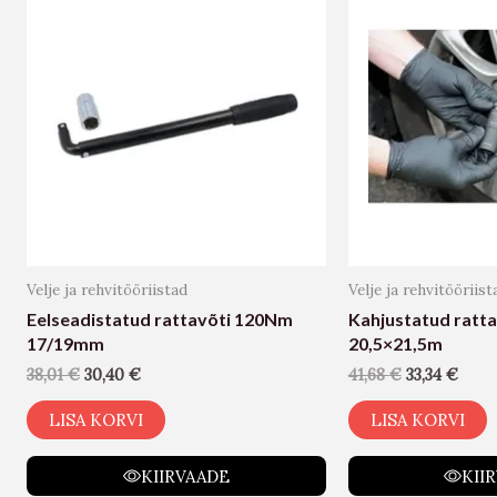
Velje ja rehvitööriistad
Velje ja rehvitööriist
Eelseadistatud rattavõti 120Nm
Kahjustatud ratt
17/19mm
20,5×21,5m
38,01
€
30,40
€
41,68
€
33,34
€
LISA KORVI
LISA KORVI
KIIRVAADE
KII