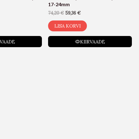
17-24mm
74,20
€
59,36
€
LISA KORVI
RVAADE
KIIRVAADE