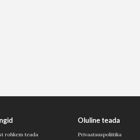
ngid
Oluline teada
st rohkem teada
Privaatsuspoliitika