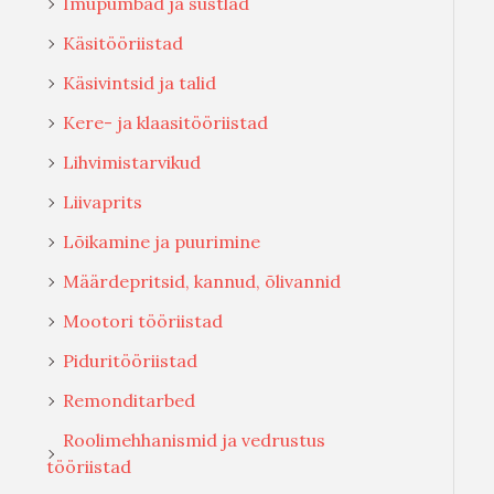
Imupumbad ja süstlad
Käsitööriistad
Käsivintsid ja talid
Kere- ja klaasitööriistad
Lihvimistarvikud
Liivaprits
Lõikamine ja puurimine
Määrdepritsid, kannud, õlivannid
Mootori tööriistad
Piduritööriistad
Remonditarbed
Roolimehhanismid ja vedrustus
tööriistad