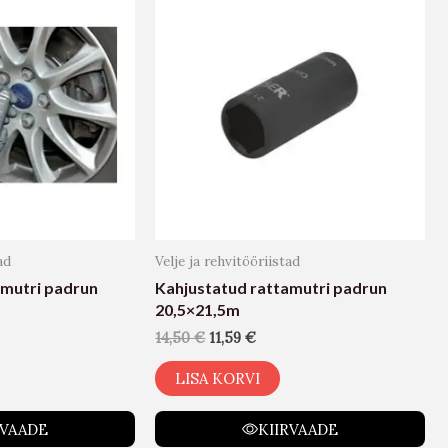
ad
Velje ja rehvitööriistad
amutri padrun
Kahjustatud rattamutri padrun
20,5×21,5m
14,50
€
11,59
€
LISA KORVI
RVAADE
KIIRVAADE