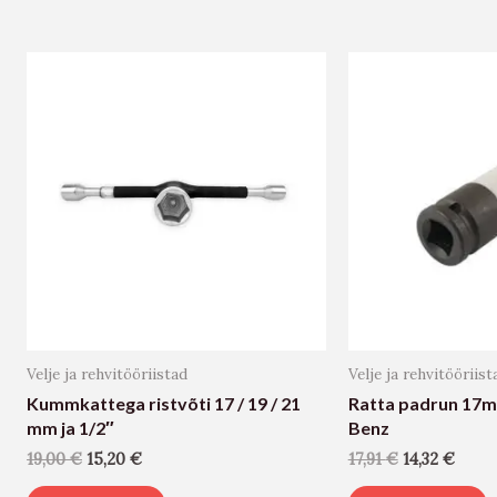
Velje ja rehvitööriistad
Velje ja rehvitööriist
Kummkattega ristvõti 17 / 19 / 21
Ratta padrun 17
mm ja 1/2″
Benz
19,00
€
15,20
€
17,91
€
14,32
€