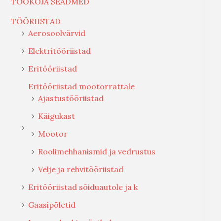
TÖÖKOJA SEADMED
TÖÖRIISTAD
Aerosoolvärvid
Elektritööriistad
Eritööriistad
Eritööriistad mootorrattale
Ajastustööriistad
Käigukast
Mootor
Roolimehhanismid ja vedrustus
Velje ja rehvitööriistad
Eritööriistad sõiduautole ja k
Gaasipõletid