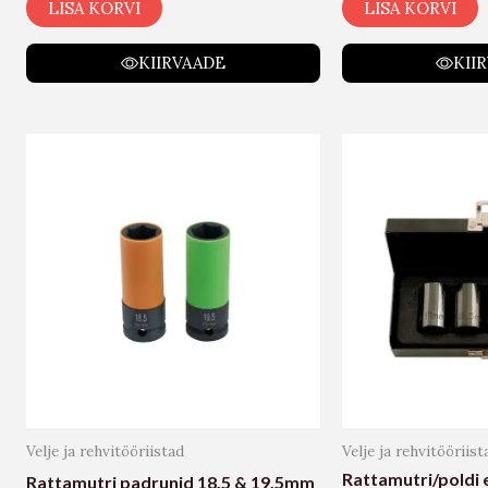
LISA KORVI
LISA KORVI
KIIRVAADE
KII
Velje ja rehvitööriistad
Velje ja rehvitööriist
Rattamutri/poldi
Rattamutri padrunid 18.5 & 19.5mm