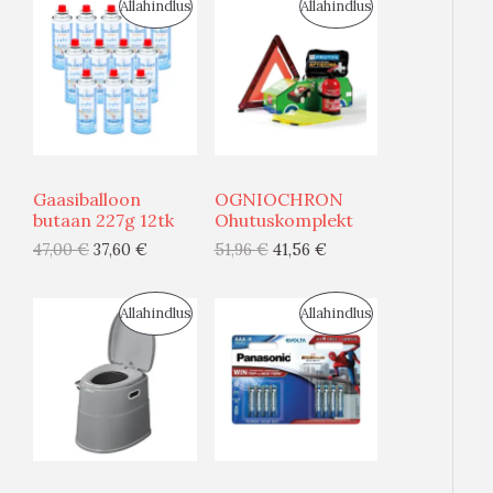
S
S
Allahindlus
Allahindlus
O
O
O
O
D
D
U
U
Gaasiballoon
OGNIOCHRON
S
S
butaan 227g 12tk
Ohutuskomplekt
47,00
€
37,60
€
51,96
€
41,56
€
M
M
Ü
Ü
S
S
Allahindlus
Allahindlus
Ü
Ü
O
O
G
G
O
O
I
I
D
D
S
S
U
U