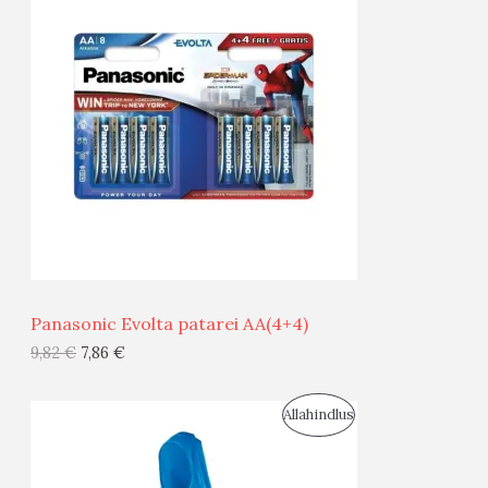
O
T
O
O
D
O
U
D
S
E
M
Ü
Ü
Panasonic Evolta patarei AA(4+4)
G
9,82
€
7,86
€
I
S
Allahindlus
S
O
T