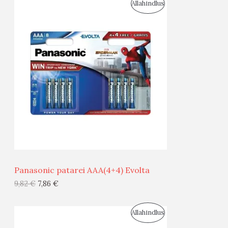
S
Allahindlus
S
O
T
O
O
D
O
U
D
S
E
M
Ü
Ü
Panasonic patarei AAA(4+4) Evolta
G
9,82
€
7,86
€
I
S
Allahindlus
S