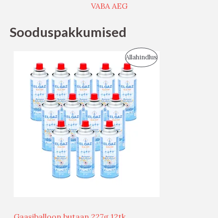
VABA AEG
Sooduspakkumised
S
Allahindlus
O
O
D
U
S
M
Ü
Ü
Gaasiballoon butaan 227g 12tk