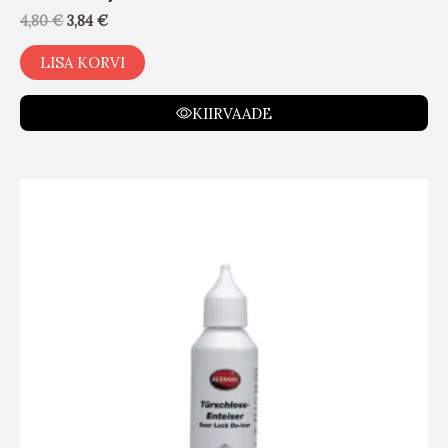
4,80
€
3,84
€
LISA KORVI
KIIRVAADE