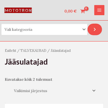
Vali kategooria
Skip
O
MAI
to
0,00
€
t
ME
content
s
i
Esileht
/
TALVEKAUBAD
/ Jääsulatajad
Jääsulatajad
Kuvatakse kõik 2 tulemust