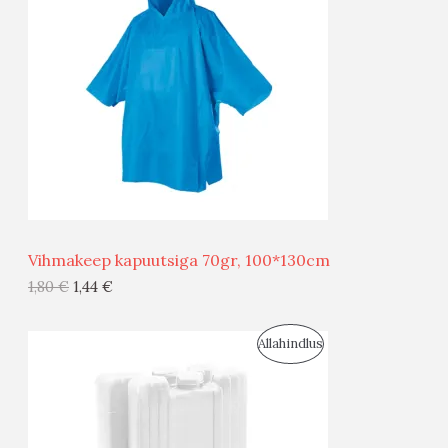
O
O
D
O
U
D
S
E
M
Ü
Ü
Vihmakeep kapuutsiga 70gr, 100*130cm
G
1,80
€
1,44
€
I
S
Allahindlus
S
O
T
O
O