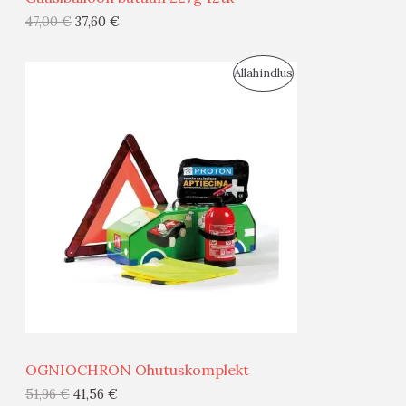
G
47,00
€
37,60
€
I
S
Allahindlus
S
O
T
O
O
D
O
U
D
S
E
M
Ü
Ü
OGNIOCHRON Ohutuskomplekt
G
51,96
€
41,56
€