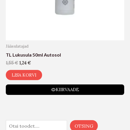
Jääsulatajad
TL Lukusula 50ml Autosol
1,55
€
1,24
€
LISA KORVI
KIIRVAADE
OTSING