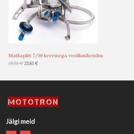
U
D
S
E
M
Ü
Ü
Matkapliit 7/16 keermega voolikuühendus
G
29,51
€
23,61
€
I
S
T
O
O
Jälgi meid
D