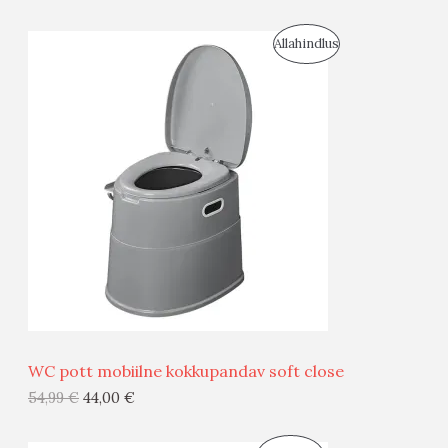
I
S
Allahindlus
S
O
T
O
O
D
O
U
D
S
E
M
Ü
Ü
WC pott mobiilne kokkupandav soft close
G
54,99
€
44,00
€
I