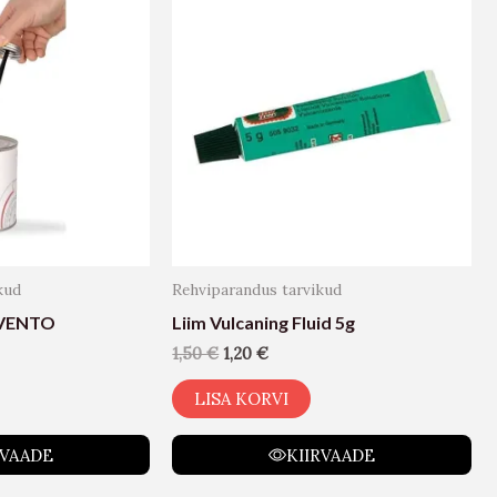
kud
Rehviparandus tarvikud
NVENTO
Liim Vulcaning Fluid 5g
1,50
€
1,20
€
LISA KORVI
RVAADE
KIIRVAADE