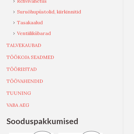
Rehvivahetus
Suruõhupüstolid, kiirkinnitid
Tasakaalud
Ventiilikübarad
TALVEKAUBAD
TÖÖKOJA SEADMED
TÖÖRIISTAD
TÖÖVAHENDID
TUUNING
VABA AEG
Sooduspakkumised