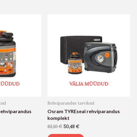
 MÜÜDUD
VÄLJA MÜÜDUD
kud
Rehviparandus tarvikud
rehviparandus
Osram TYREseal rehviparandus
komplekt
63,10
€
50,48
€