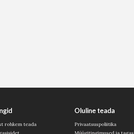
ngid
Oluline teada
st rohkem teada
Privaatsuspoliitika
gasisidet
Müügitingimused ja tagas