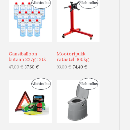
S
S
Allahindlus
Allahindlus
O
O
O
O
D
D
U
U
Gaasiballoon
Mootoripukk
S
S
butaan 227g 12tk
ratastel 360kg
47,00
€
37,60
€
93,00
€
74,40
€
M
M
Ü
Ü
S
S
Allahindlus
Allahindlus
Ü
Ü
O
O
G
G
O
O
I
I
D
D
S
S
U
U