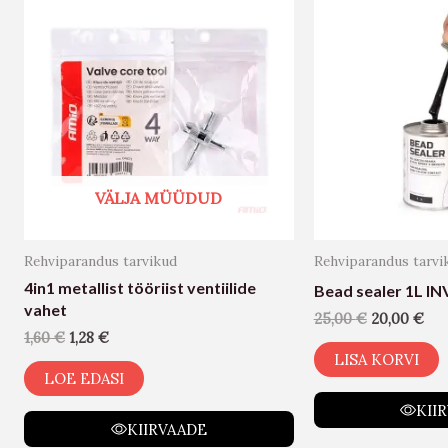
VÄLJA MÜÜDUD
Rehviparandus tarvikud
Rehviparandus tarvi
4in1 metallist tööriist ventiilide
Bead sealer 1L I
vahet
25,00
€
20,00
€
1,60
€
1,28
€
LISA KORVI
LOE EDASI
KII
KIIRVAADE