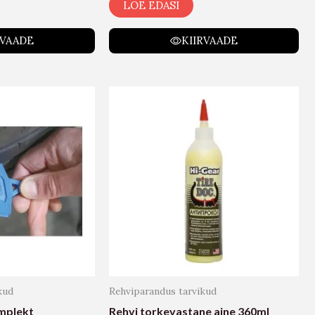
LOE EDASI
RVAADE
KIIRVAADE
kud
Rehviparandus tarvikud
mplekt
Rehvi torkevastane aine 360ml