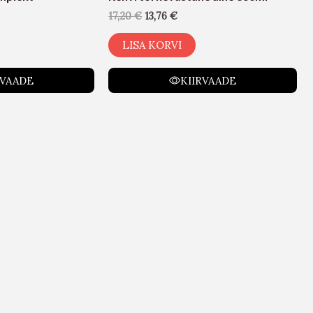
17,20
€
13,76
€
LISA KORVI
RVAADE
KIIRVAADE