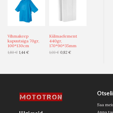
O
O
G
G
O
O
I
I
D
D
S
S
U
U
Vihmakeep
Külmaelement
T
T
S
S
kapuutsiga 70gr,
440gr,
100*130cm
170*90*35mm
O
O
M
M
1,80
€
1,44
€
1,03
€
0,82
€
O
O
Ü
Ü
D
D
Ü
Ü
E
E
G
G
I
I
Otseli
S
S
Saa mei
T
T
Anna ta