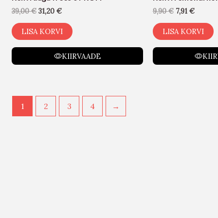
39,00
€
31,20
€
9,90
€
7,91
€
LISA KORVI
LISA KORVI
KIIRVAADE
KII
1
2
3
4
→