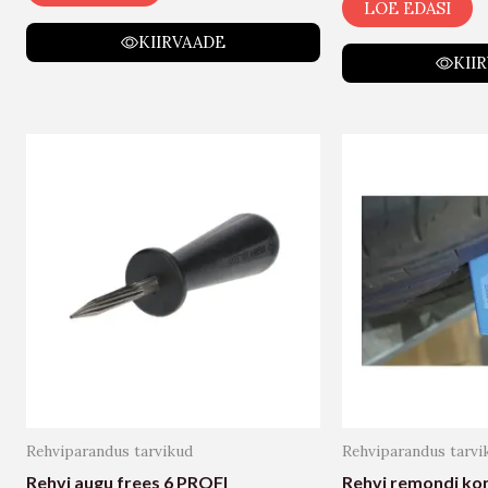
LOE EDASI
KIIRVAADE
KII
Rehviparandus tarvikud
Rehviparandus tarvi
Rehvi augu frees 6 PROFI
Rehvi remondi ko