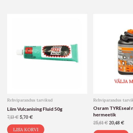
VÄLJA
Rehviparandus tarvikud
Rehviparandus tarvi
Osram TYREseal 
Liim Vulcanising Fluid 50g
hermeetik
7,13
€
5,70
€
25,61
€
20,48
€
LISA KORVI