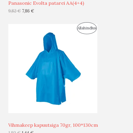
Panasonic Evolta patarei AA(4+4)
G
9,82
€
7,86
€
I
S
Allahindlus
S
O
T
O
O
D
O
U
D
S
E
M
Ü
Ü
Vihmakeep kapuutsiga 70gr, 100*130cm
G
1,80
€
1,44
€