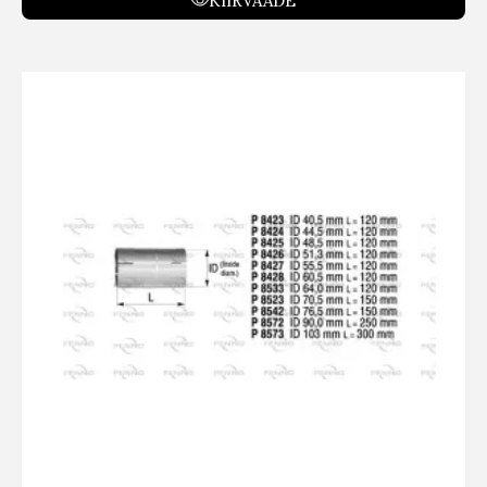
KIIRVAADE