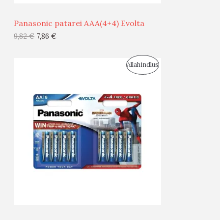
Ü
Panasonic patarei AAA(4+4) Evolta
G
9,82
€
7,86
€
I
S
Allahindlus
S
O
T
O
O
D
O
U
D
S
E
M
Ü
Ü