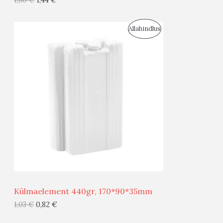
I
S
Allahindlus
S
O
T
O
O
D
O
U
D
S
E
M
Ü
Ü
Külmaelement 440gr, 170*90*35mm
G
1,03
€
0,82
€
I