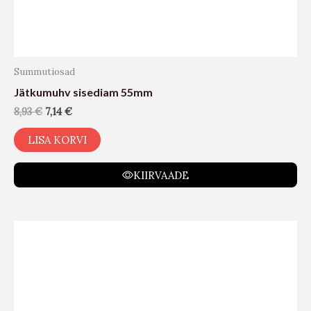
Summutiosad
Jätkumuhv sisediam 55mm
8,93
€
7,14
€
LISA KORVI
KIIRVAADE