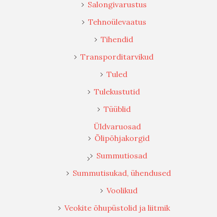
Salongivarustus
Tehnoülevaatus
Tihendid
Transporditarvikud
Tuled
Tulekustutid
Tüüblid
Üldvaruosad
Õlipõhjakorgid
Summutiosad
Summutisukad, ühendused
Voolikud
Veokite õhupüstolid ja liitmik