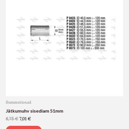
Summutiosad
Jätkumuhv sisediam 51mm
8,75
€
7,01
€