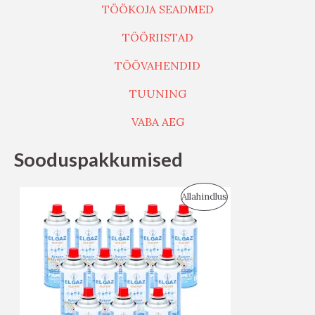
TÖÖKOJA SEADMED
TÖÖRIISTAD
TÖÖVAHENDID
TUUNING
VABA AEG
Sooduspakkumised
S
Allahindlus
O
O
D
U