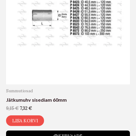
Summutiosad
Jätkumuhv sisediam 60mm
9,15
€
7,32
€
LISA KORVI