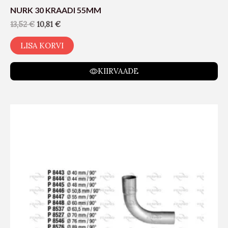
NURK 30 KRAADI 55MM
13,52
€
10,81
€
LISA KORVI
KIIRVAADE