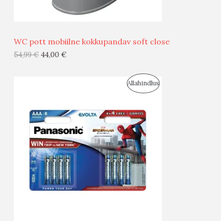
Ü
Ü
WC pott mobiilne kokkupandav soft close
G
54,99
€
44,00
€
I
S
Allahindlus
S
O
T
O
O
D
O
U
D
S
E
M
Ü