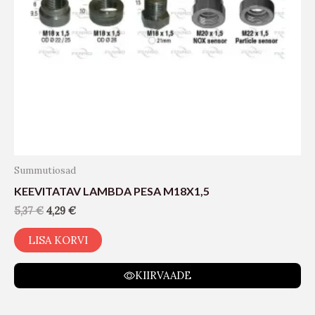
Summutiosad
KEEVITATAV LAMBDA PESA M18X1,5
5,37
€
4,29
€
LISA KORVI
KIIRVAADE