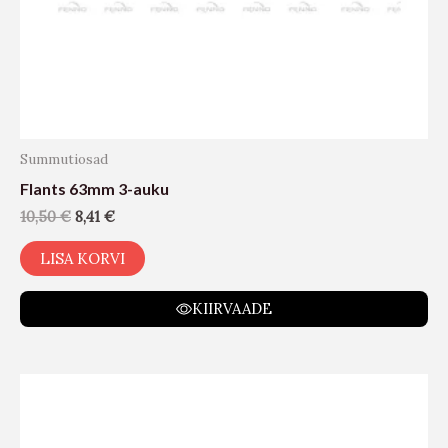
Summutiosad
Flants 63mm 3-auku
10,50
€
8,41
€
LISA KORVI
KIIRVAADE