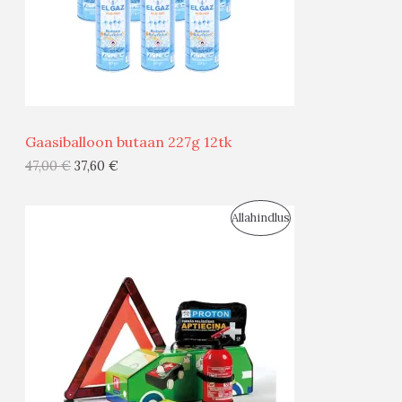
S
M
Ü
Ü
Gaasiballoon butaan 227g 12tk
G
47,00
€
37,60
€
I
S
Allahindlus
S
O
T
O
O
D
O
U
D
S
E