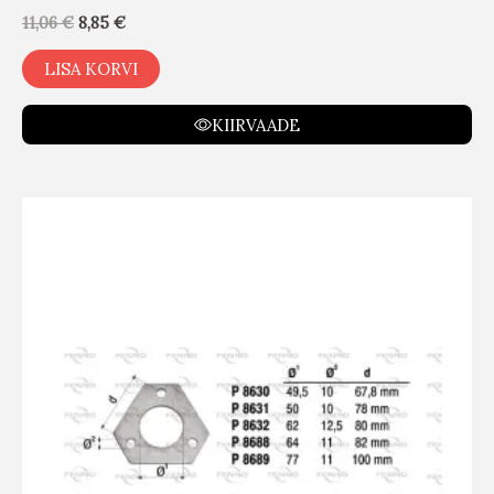
11,06
€
8,85
€
LISA KORVI
KIIRVAADE