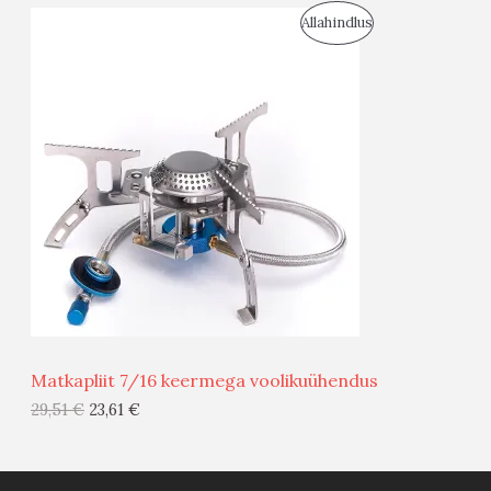
S
Allahindlus
S
O
T
O
O
D
O
U
D
S
E
M
Ü
Ü
Matkapliit 7/16 keermega voolikuühendus
G
29,51
€
23,61
€
I
S