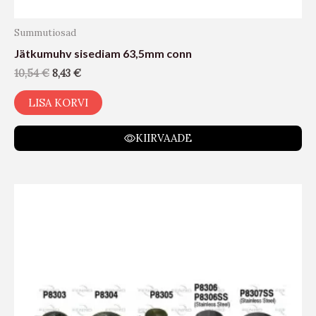
Summutiosad
Jätkumuhv sisediam 63,5mm conn
10,54
€
8,43
€
LISA KORVI
KIIRVAADE