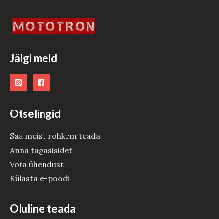
T
O
O
Jälgi meid
D
E
Otselingid
Saa meist rohkem teada
Anna tagasisidet
Võta ühendust
Külasta e-poodi
Oluline teada