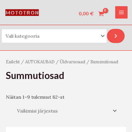
Vali kategooria
Skip
O
MAI
to
0,00
€
t
ME
content
s
i
Esileht
/
AUTOKAUBAD
/
Üldvaruosad
/ Summutiosad
Summutiosad
Näitan 1–9 tulemust 82-st