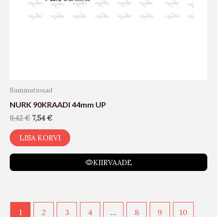
Summutiosad
NURK 90KRAADI 44mm UP
9,42
€
7,54
€
LISA KORVI
KIIRVAADE
1
2
3
4
…
8
9
10