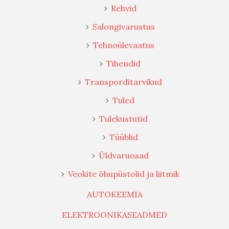
Rehvid
Salongivarustus
Tehnoülevaatus
Tihendid
Transporditarvikud
Tuled
Tulekustutid
Tüüblid
Üldvaruosad
Veokite õhupüstolid ja liitmik
AUTOKEEMIA
ELEKTROONIKASEADMED