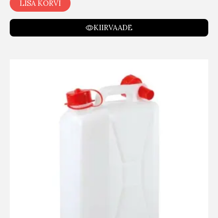
LISA KORVI
KIIRVAADE