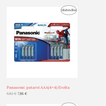
I
S
Allahindlus
S
O
T
O
O
D
O
U
D
S
E
M
Ü
Ü
Panasonic patarei AAA(4+4) Evolta
G
9,82
€
7,86
€
I