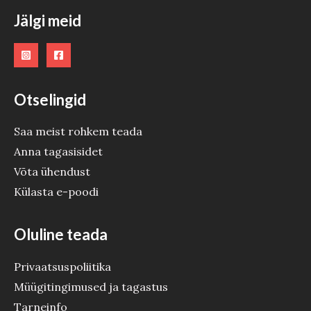
O
Jälgi meid
D
E
Otselingid
Saa meist rohkem teada
Anna tagasisidet
Võta ühendust
Külasta e-poodi
Oluline teada
Privaatsuspoliitika
Müügitingimused ja tagastus
Tarneinfo