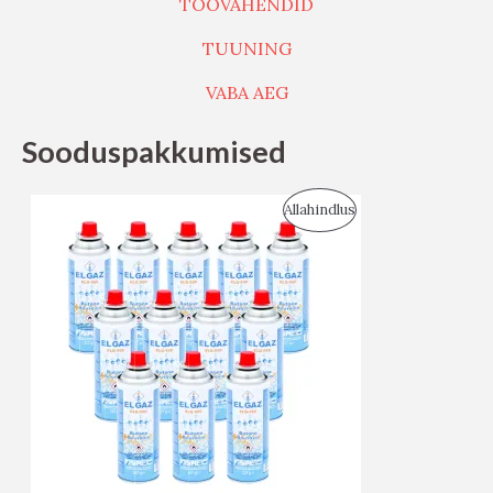
TÖÖVAHENDID
TUUNING
VABA AEG
Sooduspakkumised
S
Allahindlus
O
O
D
U
S
M