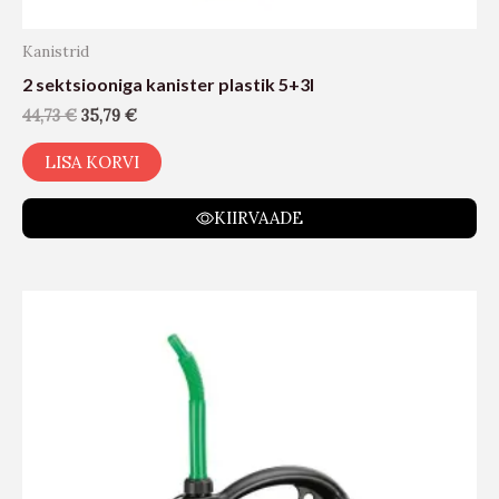
Kanistrid
2 sektsiooniga kanister plastik 5+3l
44,73
€
35,79
€
LISA KORVI
KIIRVAADE