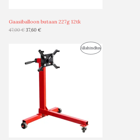
Ü
Ü
Gaasiballoon butaan 227g 12tk
G
47,00
€
37,60
€
I
S
Allahindlus
S
O
T
O
O
D
O
U
D
S
E
M
Ü