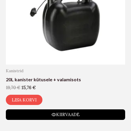
Kanistrid
20L kanister kütusele + valamisots
19,70
€
15,76
€
LISA KORVI
KIIRVAADE