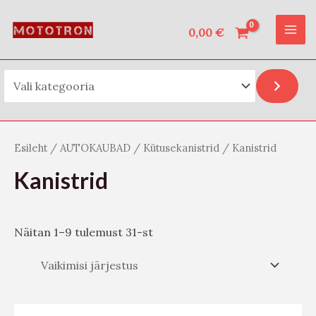
Vali kategooria
Skip
O
MAI
to
0,00
€
t
ME
content
s
i
Esileht
/
AUTOKAUBAD
/
Kütusekanistrid
/ Kanistrid
Kanistrid
Näitan 1–9 tulemust 31-st