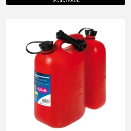
KIIRVAADE