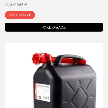
12,31
€
9,85
€
LISA KORVI
KIIRVAADE