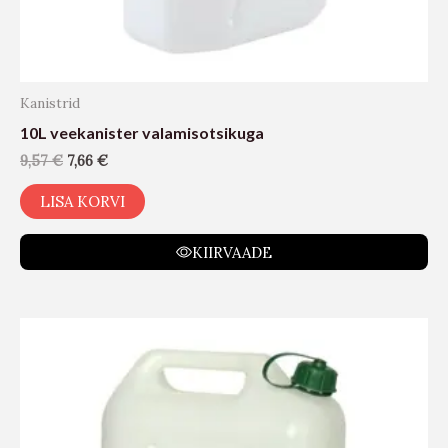
Kanistrid
10L veekanister valamisotsikuga
9,57
€
7,66
€
LISA KORVI
KIIRVAADE