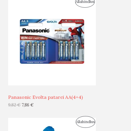
S
Allahindlus
S
O
T
O
O
D
O
U
D
S
E
M
Ü
Ü
Panasonic Evolta patarei AA(4+4)
G
9,82
€
7,86
€
I
S
Allahindlus
S