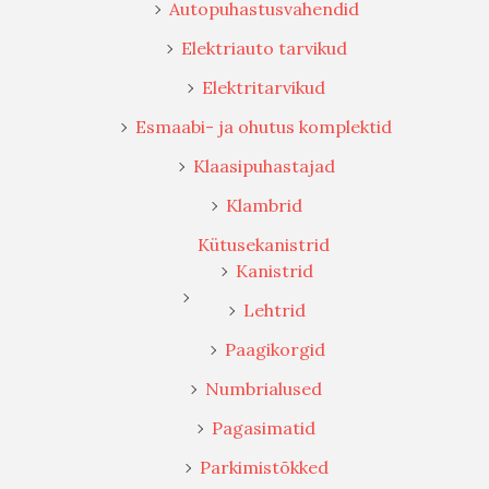
Autopuhastusvahendid
Elektriauto tarvikud
Elektritarvikud
Esmaabi- ja ohutus komplektid
Klaasipuhastajad
Klambrid
Kütusekanistrid
Kanistrid
Lehtrid
Paagikorgid
Numbrialused
Pagasimatid
Parkimistõkked