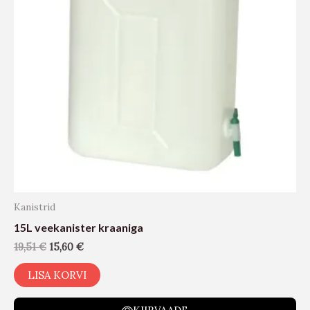
Kanistrid
15L veekanister kraaniga
19,51
€
15,60
€
LISA KORVI