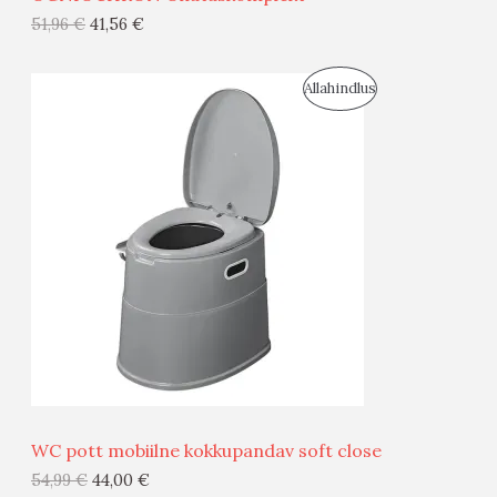
G
51,96
€
41,56
€
I
S
Allahindlus
S
O
T
O
O
D
O
U
D
S
E
M
Ü
Ü
WC pott mobiilne kokkupandav soft close
G
54,99
€
44,00
€