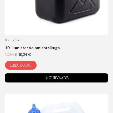
Kanistrid
10L kanister valamisotsikuga
12,80
€
10,24
€
LISA KORVI
KIIRVAADE