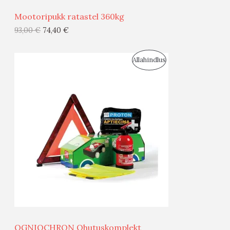
Ü
Mootoripukk ratastel 360kg
G
93,00
€
74,40
€
I
S
Allahindlus
S
O
T
O
O
D
O
U
D
S
E
M
Ü
Ü
OGNIOCHRON Ohutuskomplekt