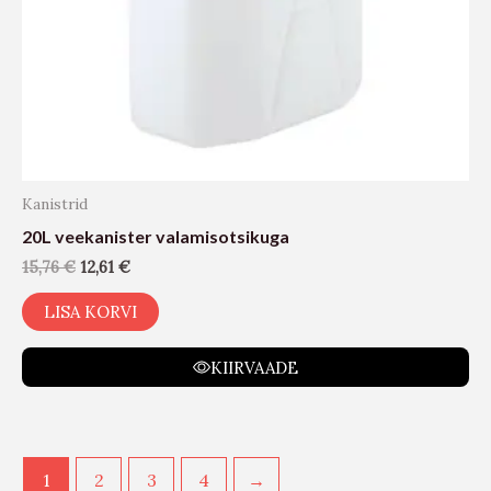
Kanistrid
20L veekanister valamisotsikuga
15,76
€
12,61
€
LISA KORVI
KIIRVAADE
1
2
3
4
→