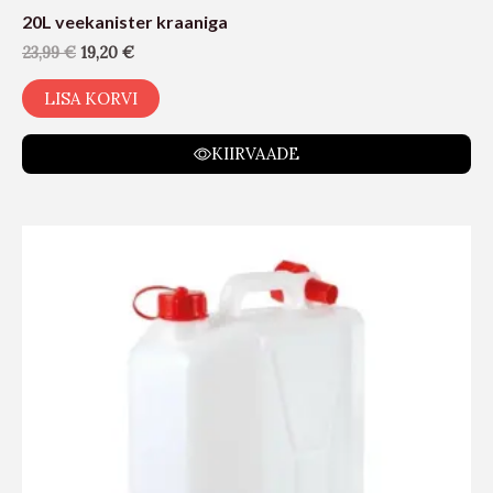
20L veekanister kraaniga
23,99
€
19,20
€
LISA KORVI
KIIRVAADE