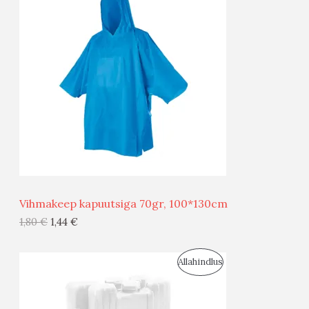
O
T
O
O
D
O
U
D
S
E
M
Ü
Ü
Vihmakeep kapuutsiga 70gr, 100*130cm
G
1,80
€
1,44
€
I
S
Allahindlus
S
O
T