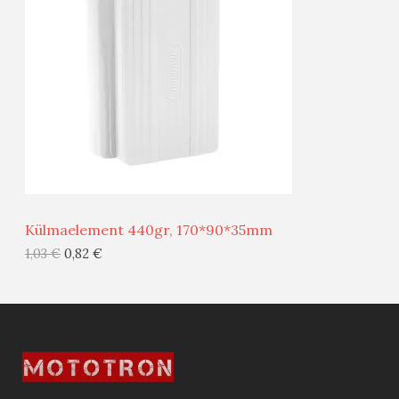
O
O
D
O
U
D
S
E
M
Ü
Ü
Külmaelement 440gr, 170*90*35mm
G
1,03
€
0,82
€
I
S
T
O