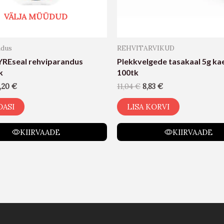
VÄLJA MÜÜDUD
ndus
REHVITARVIKUD
REseal rehviparandus
Plekkvelgede tasakaal 5g ka
k
100tk
,20
€
11,04
€
8,83
€
DASI
LISA KORVI
KIIRVAADE
KIIRVAADE