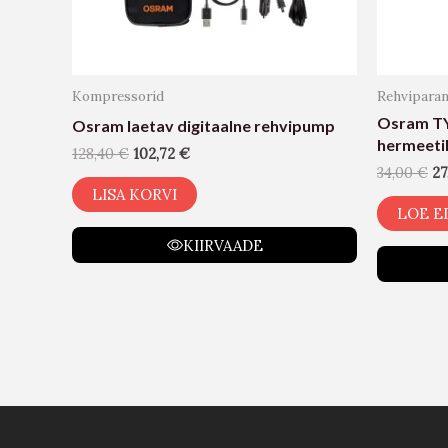
Kompressorid
Rehvipara
Osram TY
Osram laetav digitaalne rehvipump
hermeeti
128,40
€
102,72
€
34,00
€
27
LISA KORVI
LOE E
KIIRVAADE