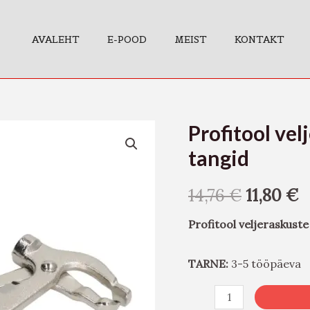
AVALEHT
E-POOD
MEIST
KONTAKT
Profitool ve
Profitool
veljeraskuste
tangid
eemaldamise
tangid
14,76
€
11,80
€
kogus
Profitool veljeraskust
TARNE:
3-5 tööpäeva