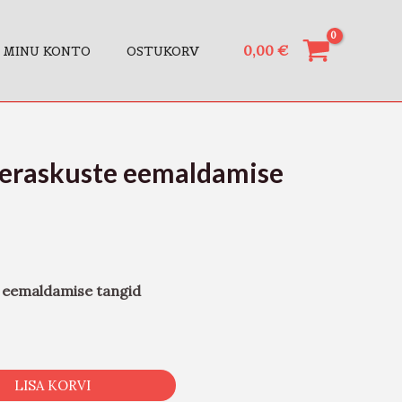
0,00
€
MINU KONTO
OSTUKORV
ljeraskuste eemaldamise
e eemaldamise tangid
LISA KORVI