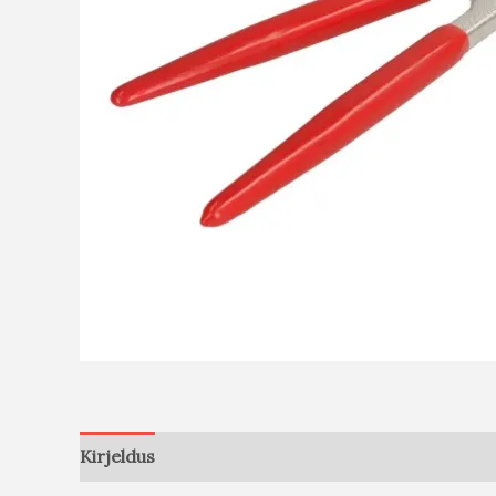
Kirjeldus
Arvustused (0)