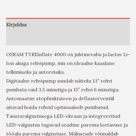
Kirjeldus
Arvustused (0)
OSRAM TYREinflate 4000 on juhtmevaba ja laetav Li-
Ion akuga rehvipump, mis on ideaalne kaaslane
telkimiseks ja autoreisiks.
Digitaalne rehvipump suudab näiteks 13″ rehvi
pumbata vaid 3,5 minutiga ja 15″ rehvi 6 minutiga.
Automaatne stopfunktsioon ja deflaatorventiil
aitavad hoida rehvid optimaalselt pumbatud.
Taustavalgustusega LED-ekraan ja integreeritud
LED-valgustus tagavad seadme parema loetavuse ja
tööala parema valgustuse. Mäluseade võimaldab