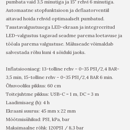
pumbata vaid 3,5 minutiga ja 15″ rehvi 6 minutiga.
Automaatne stopfunktsioon ja deflaatorventiil
aitavad hoida rehvid optimaalselt pumbatud.
Taustavalgustusega LED-ekraan ja integreeritud
LED-valgustus tagavad seadme parema loetavuse ja
tööala parema valgustuse. Mäluseade võimaldab
salvestada rõhu kuni 4 sõiduki jaoks.
Inflatsiooniaeg: 13-tolline rehv – 0-35 PSI/2,4 BAR-
3,5 min, 15-tolline rehv – 0-35 PSI/2,4 BAR 6 min.
Õhuvooliku pikkus: 60 cm
Toitejuhtme pikkus: USB-C = 1 m, DC = 3 m
Laadimisaeg (h): 4 h
Ekraani suurus: 45 mm x 22 mm
Mõõtmisühikud: PSI, kPa, bar
Maksimaalne rõhk: 120PSI / 8,3 bar