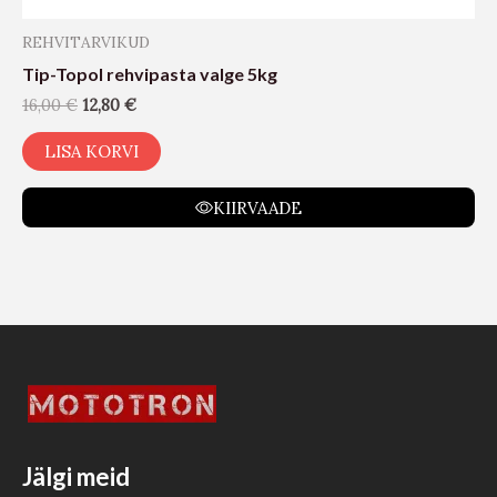
REHVITARVIKUD
Tip-Topol rehvipasta valge 5kg
16,00
€
12,80
€
LISA KORVI
KIIRVAADE
Jälgi meid