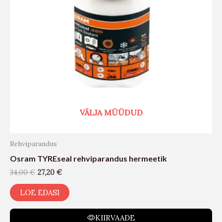
VÄLJA MÜÜDUD
Rehviparandus
Osram TYREseal rehviparandus hermeetik
34,00
€
27,20
€
LOE EDASI
KIIRVAADE