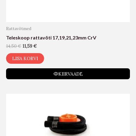
Rattavõtmed
Teleskoop rattavõti 17,19,21,23mm CrV
14,50
€
11,59
€
LISA KORVI
KIIRVAADE