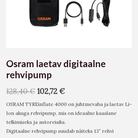
Osram laetav digitaalne
rehvipump
128,40
€
102,72
€
OSRAM TYREinflate 4000 on juhtmevaba ja laetav Li-
Ion akuga rehvipump, mis on ideaalne kaaslane
telkimiseks ja autoreisiks.
Digitaalne rehvipump suudab näiteks 13″ rehvi