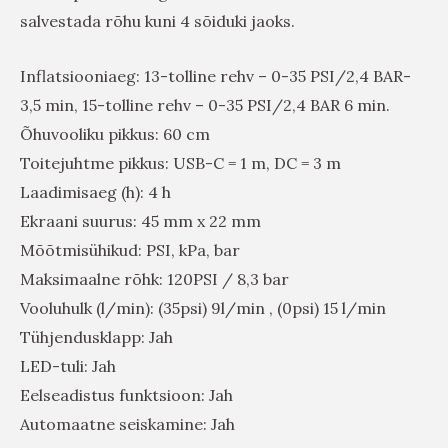
salvestada rõhu kuni 4 sõiduki jaoks.
Inflatsiooniaeg: 13-tolline rehv – 0-35 PSI/2,4 BAR-
3,5 min, 15-tolline rehv – 0-35 PSI/2,4 BAR 6 min.
Õhuvooliku pikkus: 60 cm
Toitejuhtme pikkus: USB-C = 1 m, DC = 3 m
Laadimisaeg (h): 4 h
Ekraani suurus: 45 mm x 22 mm
Mõõtmisühikud: PSI, kPa, bar
Maksimaalne rõhk: 120PSI / 8,3 bar
Vooluhulk (l/min): (35psi) 9l/min , (0psi) 15 l/min
Tühjendusklapp: Jah
LED-tuli: Jah
Eelseadistus funktsioon: Jah
Automaatne seiskamine: Jah