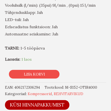
Vooluhulk (l/min): (35psi) 9l/min , (0psi) 15 l/min
Tühjendusklapp: Jah
LED-tuli: Jah
Eelseadistus funktsioon: Jah
Automaatne seiskamine: Jah
TARNE:
1-5 tööpäeva
Laoseis:
1 laos
LISA KORVI
EAN:
4062172306294
Tootekood:
M-S152-OTIR4000
Kategooriad:
Kompressorid
,
REHVITARVIKUD
KÜSI HINNAPAKKUMIST