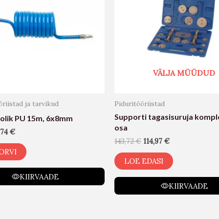
VÄLJA MÜÜDUD
riistad ja tarvikud
Piduritööriistad
Supporti tagasisuruja kompl
oolik PU 15m, 6x8mm
osa
,74
€
143,72
€
114,97
€
ORVI
LOE EDASI
KIIRVAADE
KIIRVAADE