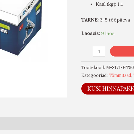
Kaal (kg): 1.1
TARNE:
3-5 tööpäeva
Laoseis:
9 laos
Tootekood:
M-S171-HT8
Kategooriad:
Tõmmitsad
,
KÜSI HINNAPAK