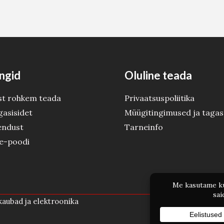
ngid
Oluline teada
st rohkem teada
Privaatsuspoliitika
gasisidet
Müügitingimused ja tagas
endust
Tarneinfo
 e-poodi
aubad ja elektroonika
Po