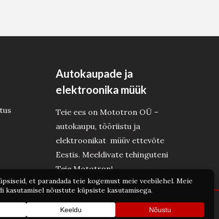
Autokaupade ja
elektroonika müük
tus
Teie ees on Mototron OÜ –
autokaupu, tööriistu ja
elektroonikat müüv ettevõte
Eestis. Meeldivate tehinguteni
Teie Mototron!
wered by Mototron OÜ - Autokaubad ja elektroonika