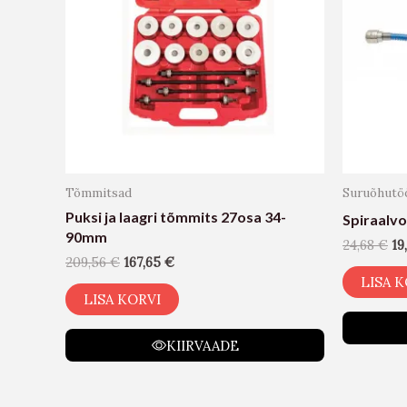
Tõmmitsad
Suruõhutöö
Puksi ja laagri tõmmits 27osa 34-
Spiraalv
90mm
24,68
€
19
209,56
€
167,65
€
LISA K
LISA KORVI
KIIRVAADE