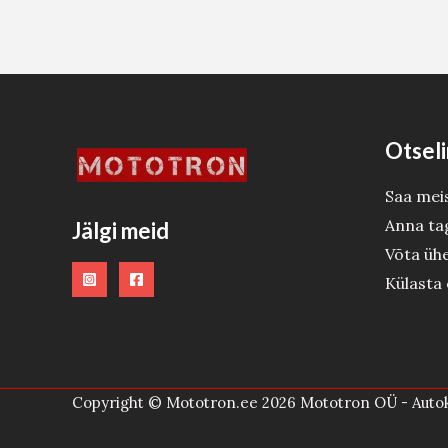
Otseli
Saa mei
Anna ta
Jälgi meid
Võta üh
Külasta
Copyright © Mototron.ee 2026 Mototron OÜ - Autok