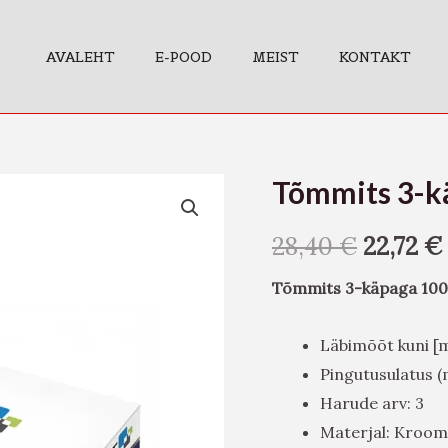
AVALEHT
E-POOD
MEIST
KONTAKT
Tõmmits 3-
Tõmmits
3-
28,40
€
22,72
€
käpaga
100mm
Tõmmits 3-käpaga 1
kogus
Läbimõõt kuni [
Pingutusulatus (
Harude arv: 3
Materjal: Kroo