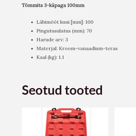
Tõmmits 3-käpaga 100mm
Läbimõõt kuni [mm]: 100
Pingutusulatus (mm): 70
Harude arv: 3
Materjal: Kroom-vanaadium-teras
Kaal (kg): 1.1
Seotud tooted