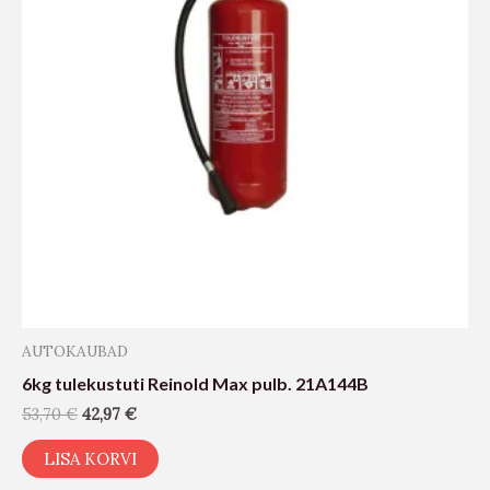
AUTOKAUBAD
6kg tulekustuti Reinold Max pulb. 21A144B
53,70
€
42,97
€
LISA KORVI