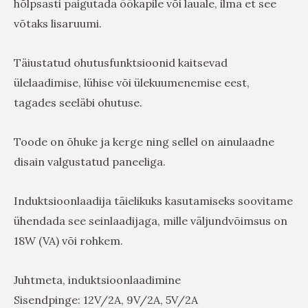
hõlpsasti paigutada öökapile või lauale, ilma et see
võtaks lisaruumi.
Täiustatud ohutusfunktsioonid kaitsevad
ülelaadimise, lühise või ülekuumenemise eest,
tagades seeläbi ohutuse.
Toode on õhuke ja kerge ning sellel on ainulaadne
disain valgustatud paneeliga.
Induktsioonlaadija täielikuks kasutamiseks soovitame
ühendada see seinlaadijaga, mille väljundvõimsus on
18W (VA) või rohkem.
Juhtmeta, induktsioonlaadimine
Sisendpinge: 12V/2A, 9V/2A, 5V/2A