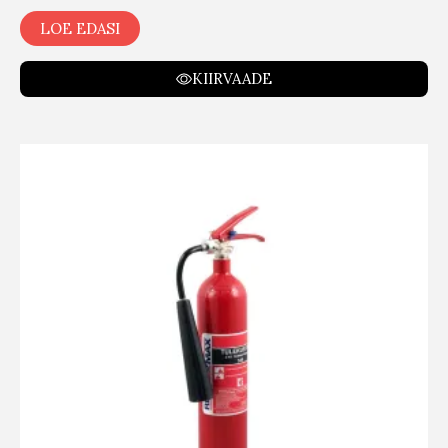
LOE EDASI
KIIRVAADE