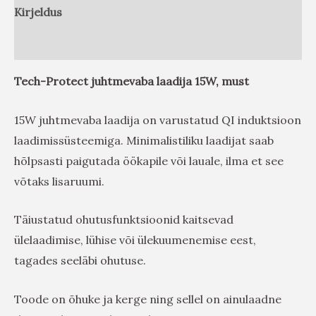
Kirjeldus
Arvustused (0)
Tech-Protect juhtmevaba laadija 15W, must
15W juhtmevaba laadija on varustatud QI induktsioon
laadimissüsteemiga. Minimalistiliku laadijat saab
hõlpsasti paigutada öökapile või lauale, ilma et see
võtaks lisaruumi.
Täiustatud ohutusfunktsioonid kaitsevad
ülelaadimise, lühise või ülekuumenemise eest,
tagades seeläbi ohutuse.
Toode on õhuke ja kerge ning sellel on ainulaadne