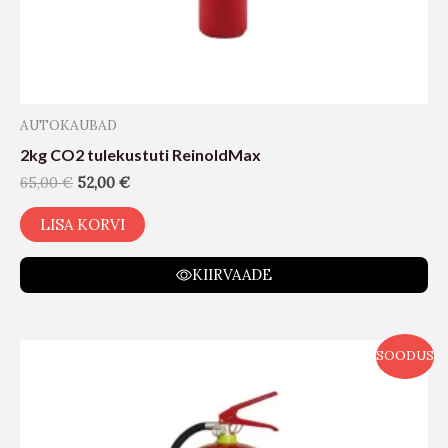
AUTOKAUBAD
2kg CO2 tulekustuti ReinoldMax
65,00
€
52,00
€
LISA KORVI
KIIRVAADE
SOODUS