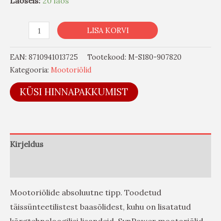
Laoseis:
20 laos
LISA KORVI
EAN:
8710941013725
Tootekood:
M-S180-907820
Kategooria:
Mootoriõlid
KÜSI HINNAPAKKUMIST
Kirjeldus
Arvustused (0)
Mootoriõlide absoluutne tipp. Toodetud
täissünteetilistest baasõlidest, kuhu on lisatatud
kõrgtehnoloogilisi lisandeid. SynPower mootoriõlid