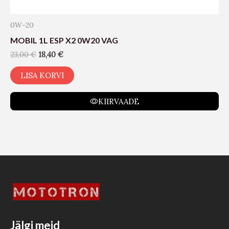
0W-20
MOBIL 1L ESP X2 0W20 VAG
23,00
€
18,40
€
LISA KORVI
KIIRVAADE
Jälgi meid