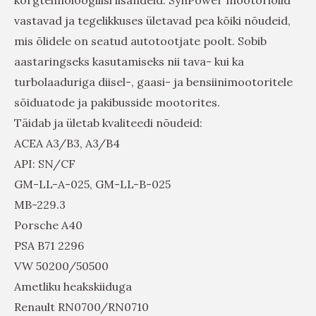
vastavad ja tegelikkuses ületavad pea kõiki nõudeid,
mis õlidele on seatud autotootjate poolt. Sobib
aastaringseks kasutamiseks nii tava- kui ka
turbolaaduriga diisel-, gaasi- ja bensiinimootoritele
sõiduatode ja pakibusside mootorites.
Täidab ja ületab kvaliteedi nõudeid:
ACEA A3/B3, A3/B4
API: SN/CF
GM-LL-A-025, GM-LL-B-025
MB-229.3
Porsche A40
PSA B71 2296
VW 50200/50500
Ametliku heakskiiduga
Renault RN0700/RN0710