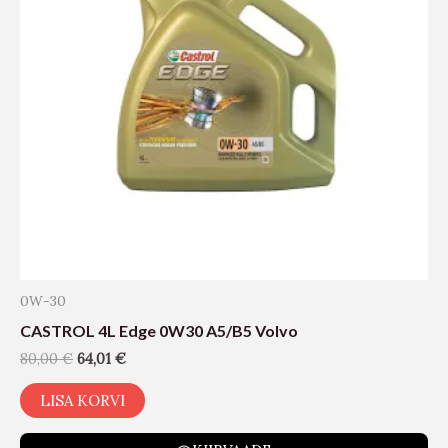
0W-30
CASTROL 4L Edge 0W30 A5/B5 Volvo
80,00
€
64,01
€
LISA KORVI