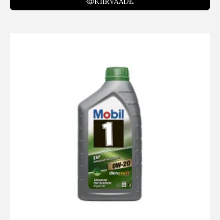
KIIRVAADE