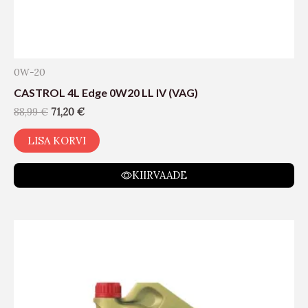
0W-20
CASTROL 4L Edge 0W20 LL IV (VAG)
88,99
€
71,20
€
LISA KORVI
KIIRVAADE