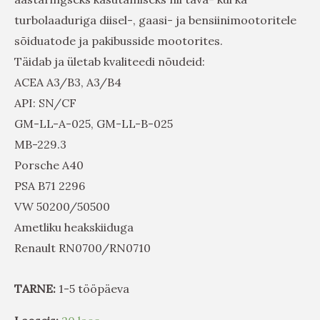
turbolaaduriga diisel-, gaasi- ja bensiinimootoritele
sõiduatode ja pakibusside mootorites.
Täidab ja ületab kvaliteedi nõudeid:
ACEA A3/B3, A3/B4
API: SN/CF
GM-LL-A-025, GM-LL-B-025
MB-229.3
Porsche A40
PSA B71 2296
VW 50200/50500
Ametliku heakskiiduga
Renault RN0700/RN0710
TARNE:
1-5 tööpäeva