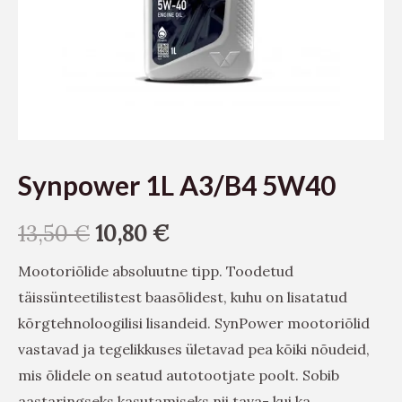
Synpower 1L A3/B4 5W40
13,50
€
10,80
€
Mootoriõlide absoluutne tipp. Toodetud
täissünteetilistest baasõlidest, kuhu on lisatatud
kõrgtehnoloogilisi lisandeid. SynPower mootoriõlid
vastavad ja tegelikkuses ületavad pea kõiki nõudeid,
mis õlidele on seatud autotootjate poolt. Sobib
aastaringseks kasutamiseks nii tava- kui ka