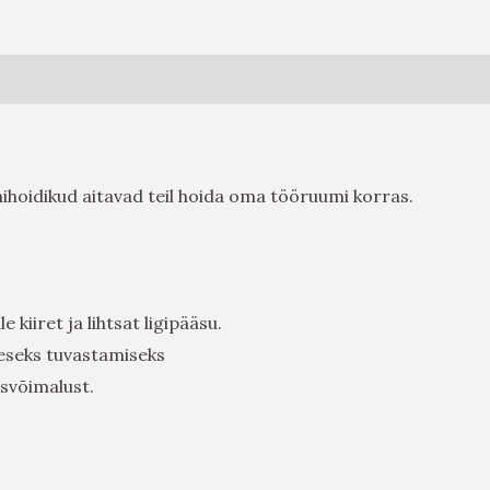
nihoidikud aitavad teil hoida oma tööruumi korras.
 kiiret ja lihtsat ligipääsu.
eseks tuvastamiseks
svõimalust.
.