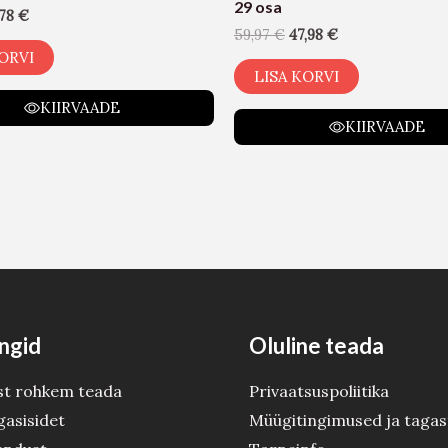
29 osa
,78
€
59,97
€
47,98
€
ORVI
LISA KORVI
KIIRVAADE
KIIRVAADE
ngid
Oluline teada
st rohkem teada
Privaatsuspoliitika
gasisidet
Müügitingimused ja tagas