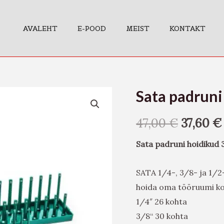
AVALEHT
E-POOD
MEIST
KONTAKT
Sata padruni
Sata
padruni
47,00
€
37,60
€
hoidikud
3osa
Sata padruni hoidikud 
kogus
SATA 1/4-, 3/8- ja 1/2-
hoida oma tööruumi ko
1/4″ 26 kohta
3/8“ 30 kohta