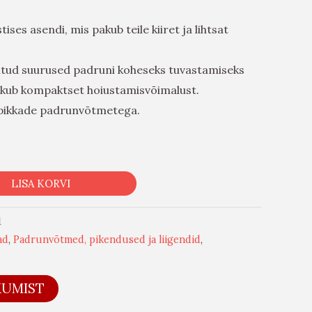
ses asendi, mis pakub teile kiiret ja lihtsat
itud suurused padruni koheseks tuvastamiseks
akub kompaktset hoiustamisvõimalust.
 pikkade padrunvõtmetega.
LISA KORVI
1
ad
,
Padrunvõtmed, pikendused ja liigendid
,
KUMIST