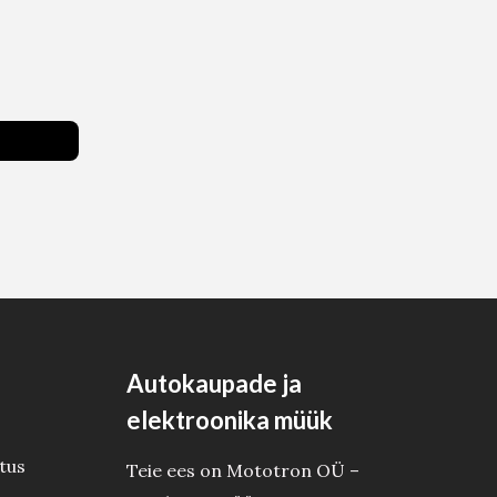
Autokaupade ja
elektroonika müük
tus
Teie ees on Mototron OÜ –