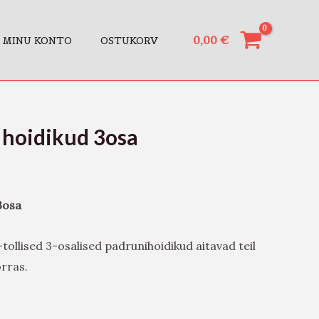
0,00
€
MINU KONTO
OSTUKORV
 hoidikud 3osa
3osa
tollised 3-osalised padrunihoidikud aitavad teil
rras.