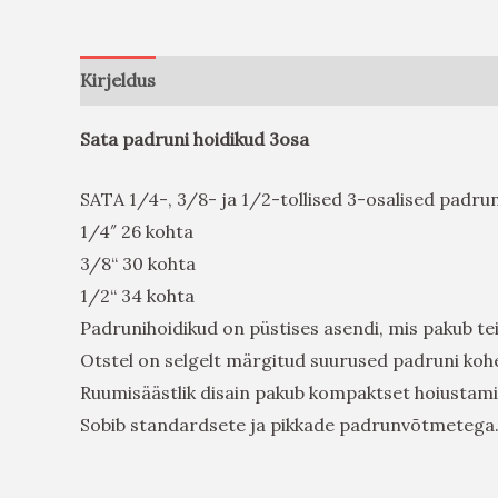
Kirjeldus
Arvustused (0)
Sata padruni hoidikud 3osa
SATA 1/4-, 3/8- ja 1/2-tollised 3-osalised padru
1/4″ 26 kohta
3/8“ 30 kohta
1/2“ 34 kohta
Padrunihoidikud on püstises asendi, mis pakub teile
Otstel on selgelt märgitud suurused padruni koh
Ruumisäästlik disain pakub kompaktset hoiustami
Sobib standardsete ja pikkade padrunvõtmetega