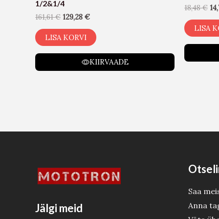
1/2&1/4
18,48
€
14
161,61
€
129,28
€
LISA K
LISA KORVI
KIIRVAADE
Otseli
Saa mei
Anna ta
Jälgi meid