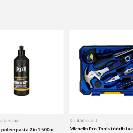
ja tarvikud
Käsitööriistad
Michelin Pro Tools tööriist
 poleerpasta 2 in 1 500ml