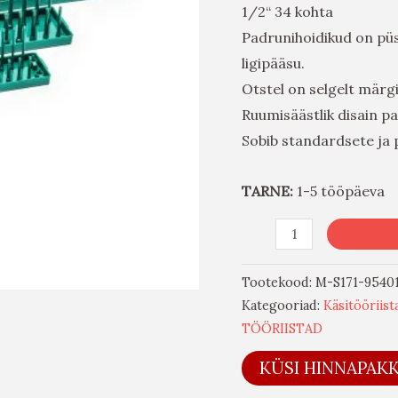
1/2“ 34 kohta
Padrunihoidikud on püsti
ligipääsu.
Otstel on selgelt märg
Ruumisäästlik disain p
Sobib standardsete ja
TARNE:
1-5 tööpäeva
Tootekood:
M-S171-9540
Kategooriad:
Käsitööriist
TÖÖRIISTAD
KÜSI HINNAPAK