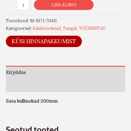
LISA KORVI
Tootekood:
M-S171-70411
Kategooriad:
Käsitööriistad
,
Tangid
,
TÖÖRIISTAD
KÜSI HINNAPAKKUMIST
Kirjeldus
Arvustused (0)
Sata kullinokad 200mm
Seotud tooted