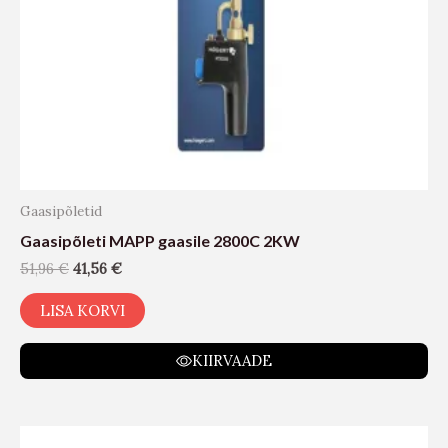
Gaasipõletid
Gaasipõleti MAPP gaasile 2800C 2KW
51,96
€
41,56
€
LISA KORVI
KIIRVAADE