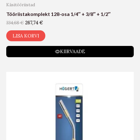
Käsitööriistad
Tööriistakomplekt 128-osa 1/4″ + 3/8″ + 1/2″
334,68
€
267,74
€
LISA KORVI
KIIRVAADE