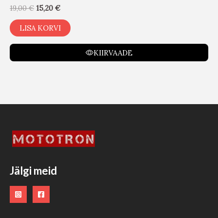
19,00
€
15,20
€
LISA KORVI
KIIRVAADE
Jälgi meid