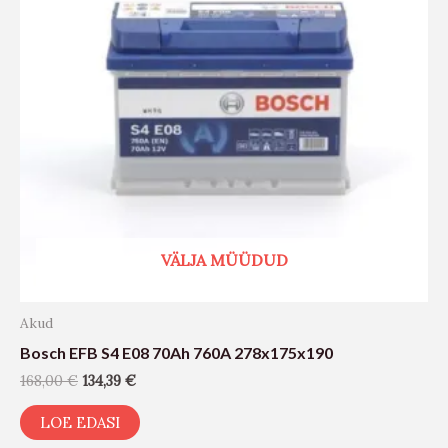
VÄLJA MÜÜDUD
Akud
Bosch EFB S4 E08 70Ah 760A 278x175x190
168,00
€
134,39
€
LOE EDASI