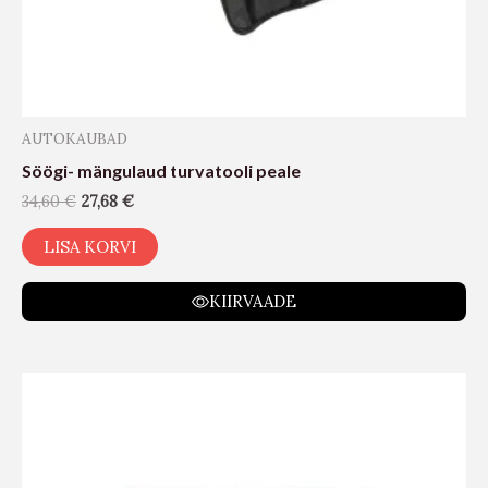
AUTOKAUBAD
Söögi- mängulaud turvatooli peale
34,60
€
27,68
€
LISA KORVI
KIIRVAADE