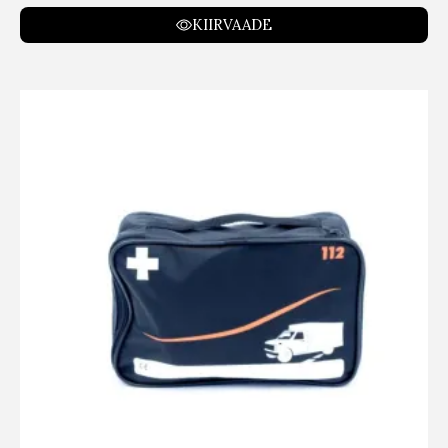
KIIRVAADE