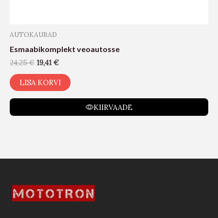
AUTOKAUBAD
Esmaabikomplekt veoautosse
24,25
€
19,41
€
LISA KORVI
KIIRVAADE