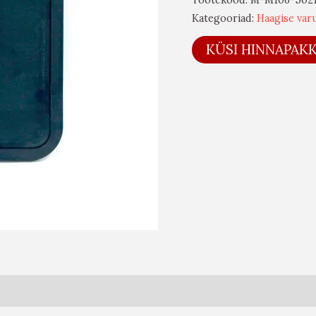
Kategooriad:
Haagise var
KÜSI HINNAPAK