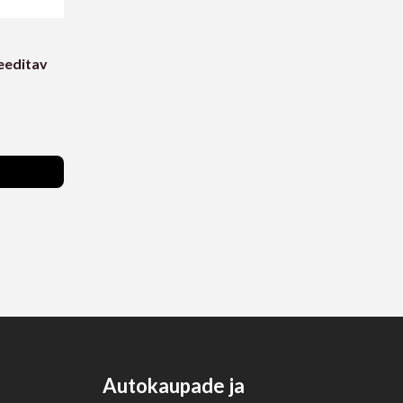
eeditav
Autokaupade ja