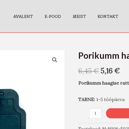
AVALEHT
E-POOD
MEIST
KONTAKT
Porikumm ha
Porikumm
haagise
6,45
€
5,16
€
rattakoopale
kogus
Porikumm haagise rat
TARNE:
1-5 tööpäeva
Tootekood:
M-M106-502