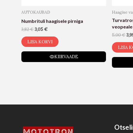
AUTOKAUBAD
Haagise v
Turvatro
Numbrituli haagisele pirniga
veopeale
3,82
€
3,05
€
5,00
€
3,
LISA KORVI
LISA K
KIIRVAADE
Otseli