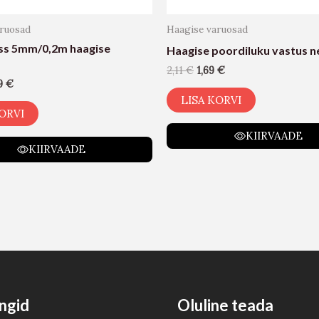
aruosad
Haagise varuosad
ss 5mm/0,2m haagise
Haagise poordiluku vastus n
2,11
€
1,69
€
99
€
LISA KORVI
ORVI
KIIRVAADE
KIIRVAADE
ngid
Oluline teada