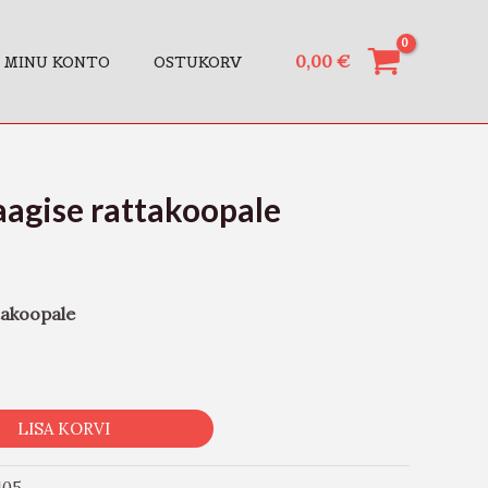
0,00
€
MINU KONTO
OSTUKORV
agise rattakoopale
takoopale
LISA KORVI
105