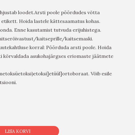
ahjustab loodet.Arsti poole pöördudes võtta
 etikett. Hoida lastele kättesaamatus kohas.
konda. Enne kasutamist tutvuda erijuhistega.
itserõivastust/kaitseprille/kaitsemaski.
utekahtluse korral: Pöörduda arsti poole. Hoida
uti kõrvaldada asukohajärgses eriomaste jäätmete
metoksüetoksi)etoksi]etüül]ortoboraat. Võib esile
tsiooni.
LISA KORVI