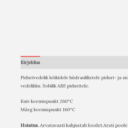
Kirjeldus
Arvustused (0)
Pidurivedelik kõikidele hüdraulilistele piduri- j
vedelikku. Sobilik ABS piduritele.
Kuiv keemispunkt 260°C
Märg keemispunkt 160°C
Hoiatus.
Arvatavasti kahjustab loodet.Arsti pool