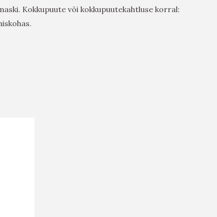
maski. Kokkupuute või kokkupuutekahtluse korral:
miskohas.