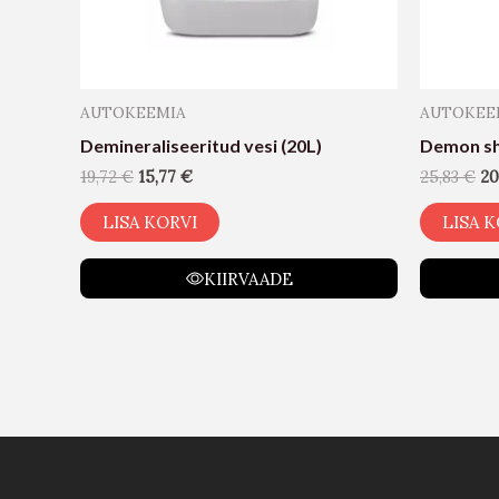
AUTOKEEMIA
AUTOKEE
Demineraliseeritud vesi (20L)
Demon sh
19,72
€
15,77
€
25,83
€
20
LISA KORVI
LISA K
KIIRVAADE