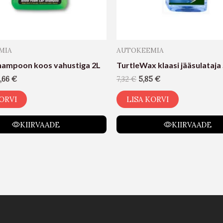
MIA
AUTOKEEMIA
ampoon koos vahustiga 2L
TurtleWax klaasi jääsulataja
,66
€
7,32
€
5,85
€
ORVI
LISA KORVI
KIIRVAADE
KIIRVAADE