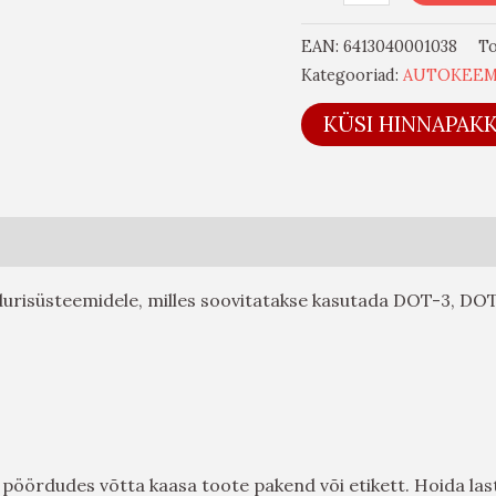
EAN:
6413040001038
T
Kategooriad:
AUTOKEEM
KÜSI HINNAPAK
a sidurisüsteemidele, milles soovitatakse kasutada DOT-3, DO
e pöördudes võtta kaasa toote pakend või etikett. Hoida las