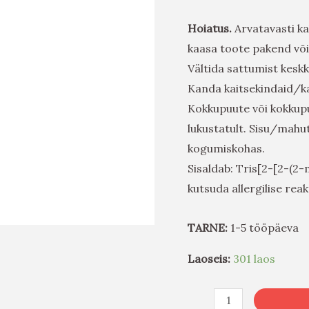
Hoiatus.
Arvatavasti k
kaasa toote pakend või
Vältida sattumist kesk
Kanda kaitsekindaid/ka
Kokkupuute või kokkupu
lukustatult. Sisu/mah
kogumiskohas.
Sisaldab: Tris[2-[2-(2-
kutsuda allergilise reak
TARNE:
1-5 tööpäeva
Laoseis:
301 laos