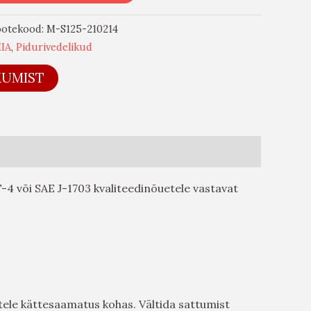
ootekood:
M-S125-210214
IA
,
Pidurivedelikud
KUMIST
T-4 või SAE J-1703 kvaliteedinõuetele vastavat
tele kättesaamatus kohas. Vältida sattumist