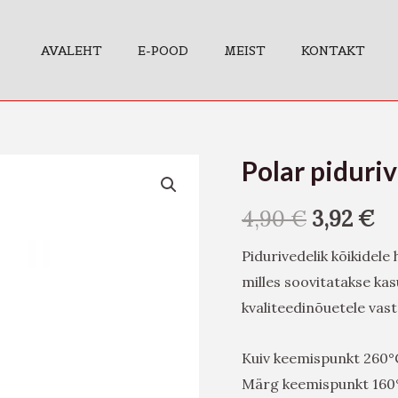
AVALEHT
E-POOD
MEIST
KONTAKT
Polar piduri
Polar
pidurivedelik
4,90
€
3,92
€
DOT-
4
Pidurivedelik kõikidele 
0,5L
milles soovitatakse ka
kogus
kvaliteedinõuetele vasta
Kuiv keemispunkt 260°
Märg keemispunkt 160