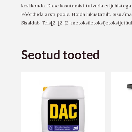
keskkonda. Enne kasutamist tutvuda erijuhistega.
Pöörduda arsti poole. Hoida lukustatult. Sisu/
Sisaldab: Tris[2-[2-(2-metoksüetoksi)etoksi]etüül]
Seotud tooted