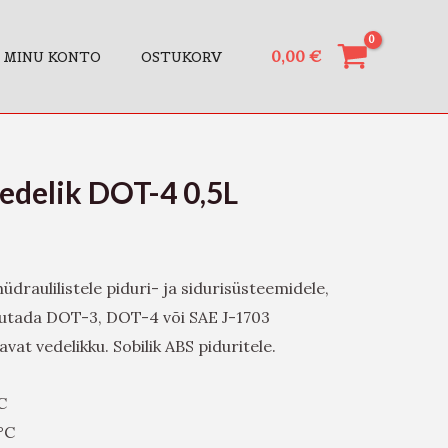
0,00
€
MINU KONTO
OSTUKORV
vedelik DOT-4 0,5L
hüdraulilistele piduri- ja sidurisüsteemidele,
sutada DOT-3, DOT-4 või SAE J-1703
vat vedelikku. Sobilik ABS piduritele.
C
°C