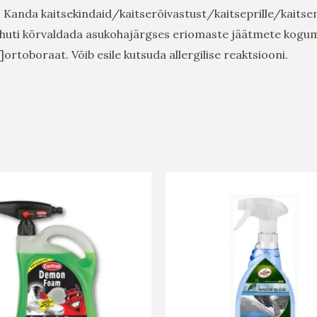
 Kanda kaitsekindaid/kaitserõivastust/kaitseprille/kaitse
mahuti kõrvaldada asukohajärgses eriomaste jäätmete kogu
ortoboraat. Võib esile kutsuda allergilise reaktsiooni.