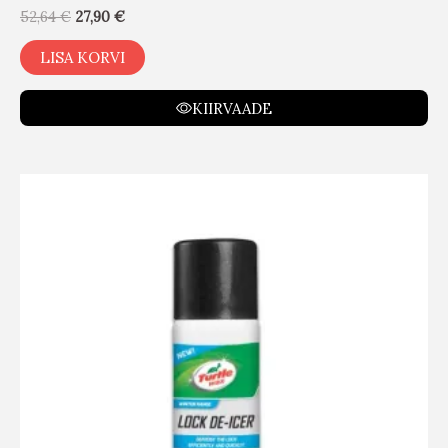
52,64
€
27,90
€
LISA KORVI
KIIRVAADE