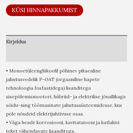
KÜSI HINNAPAKKUMIST
Kirjeldus
Arvustused (0)
• Monoetüleenglükoolil põhinev pikaealine
jahutusvedelik P-OAT (orgaaniline hapete
tehnoloogia fosfaatidega) lisanditega
sisepõlemismootori, hübriid- ja elektrilise jõuallikaga
sõidu-ning töömasinate jahutussüsteemidesse, kus
pole nõudeid elektrijuhtivuse osas.
• Väga heade korrosiooni, kavitatsiooni ja katlakivi
teket vähendavate lisanditega.