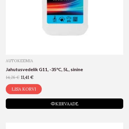
AUTOKEEMIA
Jahutusvedelik G11, -35°C, 5L, sinine
14,26
€
11,41
€
LISA KORVI
KIIRVAADE