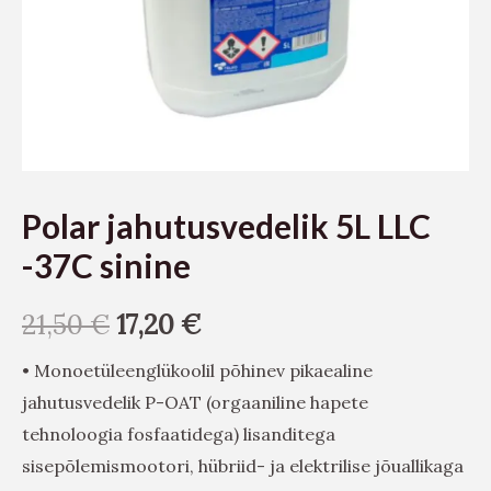
Polar jahutusvedelik 5L LLC
-37C sinine
21,50
€
17,20
€
• Monoetüleenglükoolil põhinev pikaealine
jahutusvedelik P-OAT (orgaaniline hapete
tehnoloogia fosfaatidega) lisanditega
sisepõlemismootori, hübriid- ja elektrilise jõuallikaga