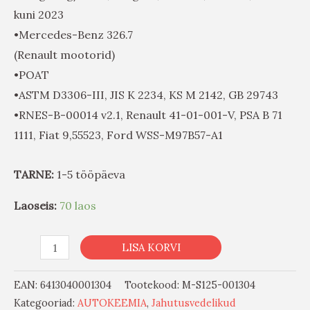
kuni 2023
•Mercedes-Benz 326.7
(Renault mootorid)
•POAT
•ASTM D3306-III, JIS K 2234, KS M 2142, GB 29743
•RNES-B-00014 v2.1, Renault 41-01-001-V, PSA B 71
1111, Fiat 9,55523, Ford WSS-M97B57-A1
TARNE:
1-5 tööpäeva
Laoseis:
70 laos
LISA KORVI
EAN:
6413040001304
Tootekood:
M-S125-001304
Kategooriad:
AUTOKEEMIA
,
Jahutusvedelikud