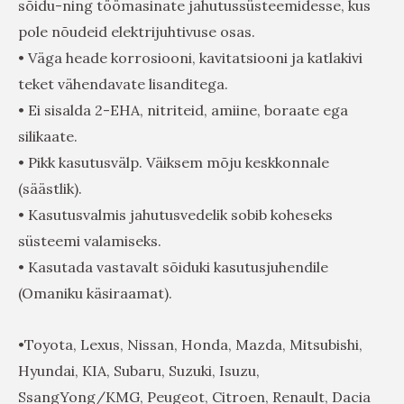
sõidu-ning töömasinate jahutussüsteemidesse, kus
pole nõudeid elektrijuhtivuse osas.
• Väga heade korrosiooni, kavitatsiooni ja katlakivi
teket vähendavate lisanditega.
• Ei sisalda 2-EHA, nitriteid, amiine, boraate ega
silikaate.
• Pikk kasutusvälp. Väiksem mõju keskkonnale
(säästlik).
• Kasutusvalmis jahutusvedelik sobib koheseks
süsteemi valamiseks.
• Kasutada vastavalt sõiduki kasutusjuhendile
(Omaniku käsiraamat).
•Toyota, Lexus, Nissan, Honda, Mazda, Mitsubishi,
Hyundai, KIA, Subaru, Suzuki, Isuzu,
SsangYong/KMG, Peugeot, Citroen, Renault, Dacia