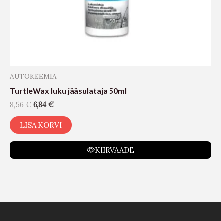
AUTOKEEMIA
TurtleWax luku jääsulataja 50ml
8,56
€
6,84
€
LISA KORVI
KIIRVAADE