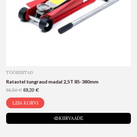
TÖÖRIISTAD
Ratastel tungraud madal 2,5T 85-380mm
86,50
€
69,20
€
LISA KORVI
KIIRVAADE