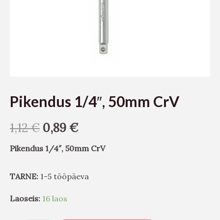
Pikendus 1/4″, 50mm CrV
1,12
€
0,89
€
Pikendus 1/4″, 50mm CrV
TARNE:
1-5 tööpäeva
Laoseis:
16 laos