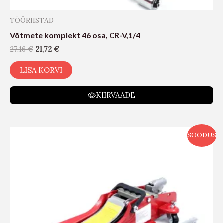
TÖÖRIISTAD
Võtmete komplekt 46 osa, CR-V,1/4
27,16
€
21,72
€
LISA KORVI
KIIRVAADE
SOODUS