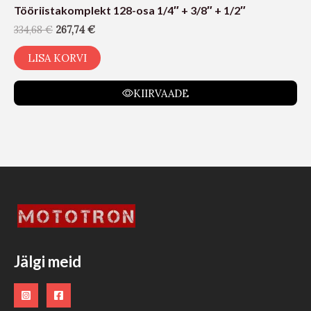
Tööriistakomplekt 128-osa 1/4″ + 3/8″ + 1/2″
334,68
€
267,74
€
LISA KORVI
KIIRVAADE
Jälgi meid