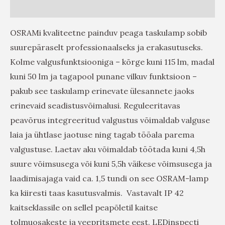
Arvustused (0)
OSRAMi kvaliteetne painduv peaga taskulamp sobib
suurepäraselt professionaalseks ja erakasutuseks.
Kolme valgusfunktsiooniga – kõrge kuni 115 lm, madal
kuni 50 lm ja tagapool punane vilkuv funktsioon –
pakub see taskulamp erinevate ülesannete jaoks
erinevaid seadistusvõimalusi. Reguleeritavas
peavõrus integreeritud valgustus võimaldab valguse
laia ja ühtlase jaotuse ning tagab tööala parema
valgustuse. Laetav aku võimaldab töötada kuni 4,5h
suure võimsusega või kuni 5,5h väikese võimsusega ja
laadimisajaga vaid ca. 1,5 tundi on see OSRAM-lamp
ka kiiresti taas kasutusvalmis. Vastavalt IP 42
kaitseklassile on sellel peapõletil kaitse
tolmuosakeste ja veepritsmete eest. LEDinspecti