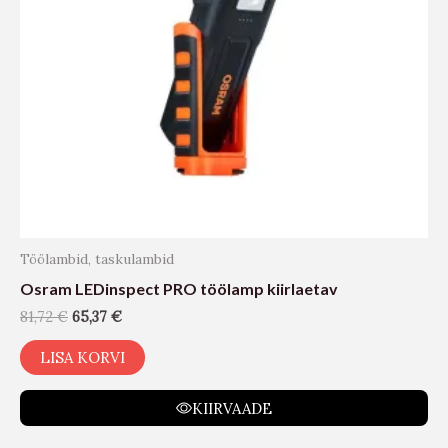
Töölambid, taskulambid
Osram LEDinspect PRO töölamp kiirlaetav
81,72
€
65,37
€
LISA KORVI
KIIRVAADE