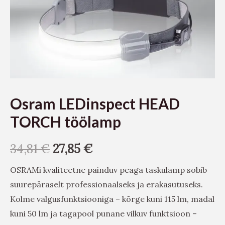
Osram LEDinspect HEAD
TORCH töölamp
34,81
€
27,85
€
OSRAMi kvaliteetne painduv peaga taskulamp sobib
suurepäraselt professionaalseks ja erakasutuseks.
Kolme valgusfunktsiooniga – kõrge kuni 115 lm, madal
kuni 50 lm ja tagapool punane vilkuv funktsioon –