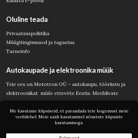
Külasta e-poodi
Oluline teada
Privaatsuspoliitika
Müügitingimused ja tagastus
Tarneinfo
Autokaupade ja elektroonika müük
Teie ees on Mototron OÜ – autokaupu, tööriistu ja
elektroonikat müüv ettevõte Eestis. Meeldivate
tehinguteni Teie Mototron!
Copyright © Mototron.ee 2026 Mototron OÜ - Autokaubad ja