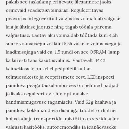
pakub see taskulamp erinevate ülesannete jaoks
erinevaid seadistusvõimalusi. Reguleeritavas
peavõrus integreeritud valgustus võimaldab valguse
laia ja ühtlase jaotuse ning tagab tööala parema
valgustuse. Laetav aku võimaldab töötada kuni 4,5h
suure võimsusega või kuni 5,5h väikese võimsusega ja
laadimisajaga vaid ca. 1,5 tundi on see OSRAM-lamp
ka kiiresti taas kasutusvalmis. Vastavalt IP 42
kaitseklassile on sellel peapõletil kaitse
tolmuosakeste ja veepritsmete eest. LEDinspecti
painduva peaga taskulambi sees on pehmed padjad
ja lisaks reguleeritav rihm optimaalse
kandmismugavuse tagamiseks. Vaid 62g kaaluva ja
painduva kokkupandava disainiga toodet on lihtne
hoiustada ja transportida, mistõttu on see ideaalne
valgusti käsitööks, autoremondiks ja igapäevaseks