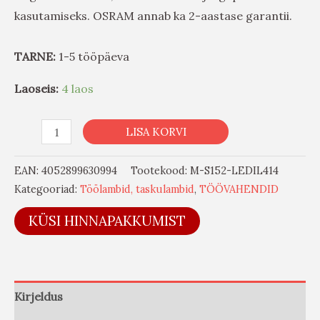
kasutamiseks. OSRAM annab ka 2-aastase garantii.
TARNE:
1-5 tööpäeva
Laoseis:
4 laos
LISA KORVI
EAN:
4052899630994
Tootekood:
M-S152-LEDIL414
Kategooriad:
Töölambid, taskulambid
,
TÖÖVAHENDID
KÜSI HINNAPAKKUMIST
Kirjeldus