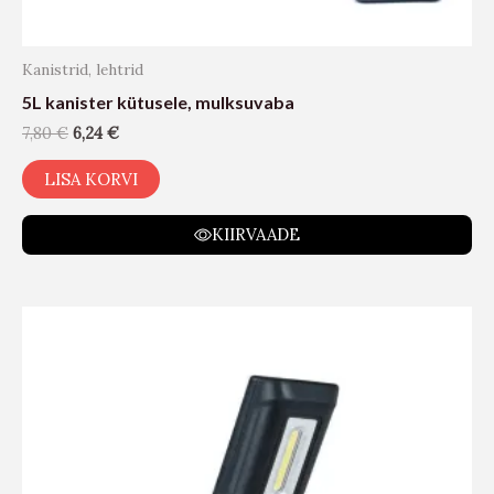
Kanistrid, lehtrid
5L kanister kütusele, mulksuvaba
7,80
€
6,24
€
LISA KORVI
KIIRVAADE