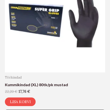
Töökindad
Kummikindad (XL) 80tk/pk mustad
22,20
€
17,76
€
LISA KORVI