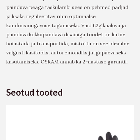
painduva peaga taskulambi sees on pehmed padjad
ja lisaks reguleeritav rihm optimaalse
kandmismugavuse tagamiseks. Vaid 62g kaaluva ja
painduva kokkupandava disainiga toodet on lihtne
hoiustada ja transportida, mistõttu on see ideaalne
valgusti käsitööks, autoremondiks ja igapäevaseks
kasutamiseks. OSRAM annab ka 2-aastase garantii.
Seotud tooted