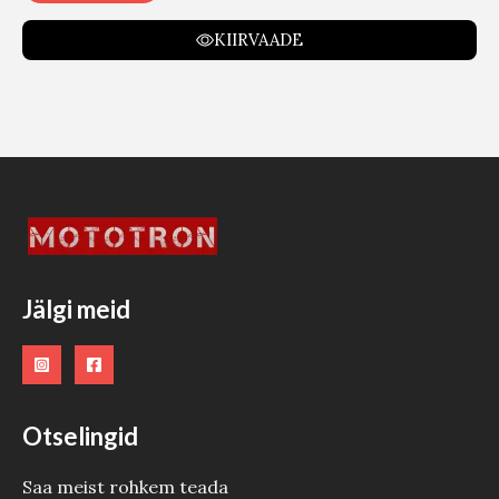
KIIRVAADE
Jälgi meid
Otselingid
Saa meist rohkem teada