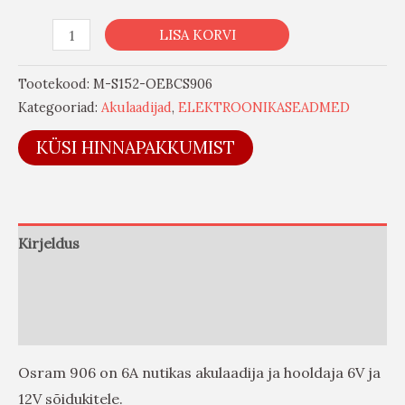
LISA KORVI
Tootekood:
M-S152-OEBCS906
Kategooriad:
Akulaadijad
,
ELEKTROONIKASEADMED
KÜSI HINNAPAKKUMIST
Kirjeldus
Lisainfo
Arvustused (0)
Osram 906 on 6A nutikas akulaadija ja hooldaja 6V ja
12V sõidukitele.