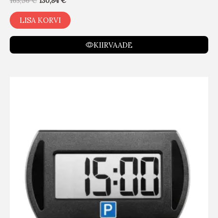
163,56
€
130,84
€
LISA KORVI
KIIRVAADE