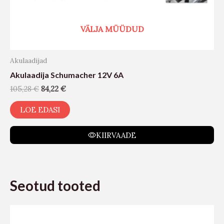
VÄLJA MÜÜDUD
Akulaadijad
Akulaadija Schumacher 12V 6A
105,28
€
84,22
€
LOE EDASI
KIIRVAADE
Seotud tooted