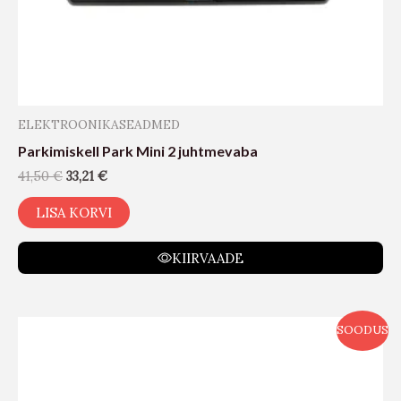
ELEKTROONIKASEADMED
Parkimiskell Park Mini 2 juhtmevaba
41,50
€
33,21
€
LISA KORVI
KIIRVAADE
SOODUS