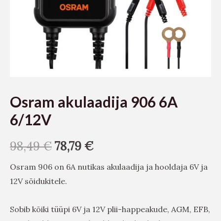
Osram akulaadija 906 6A
6/12V
98,49
€
78,79
€
Osram 906 on 6A nutikas akulaadija ja hooldaja 6V ja
12V sõidukitele.
Sobib kõiki tüüpi 6V ja 12V plii-happeakude, AGM, EFB,