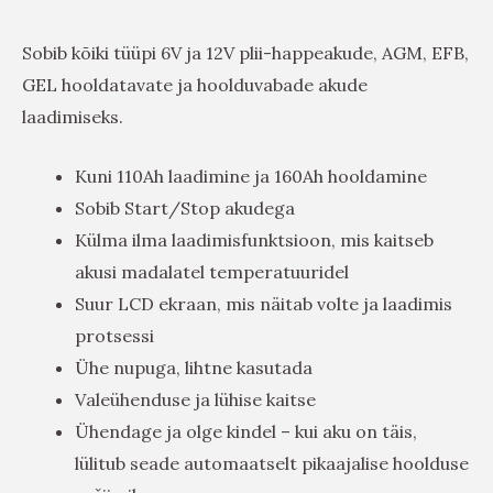
Sobib kõiki tüüpi 6V ja 12V plii-happeakude, AGM, EFB,
GEL hooldatavate ja hoolduvabade akude
laadimiseks.
Kuni 110Ah laadimine ja 160Ah hooldamine
Sobib Start/Stop akudega
Külma ilma laadimisfunktsioon, mis kaitseb
akusi madalatel temperatuuridel
Suur LCD ekraan, mis näitab volte ja laadimis
protsessi
Ühe nupuga, lihtne kasutada
Valeühenduse ja lühise kaitse
Ühendage ja olge kindel – kui aku on täis,
lülitub seade automaatselt pikaajalise hoolduse