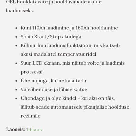
GEL hooldatavate ja hoolduvabade akude
laadimiseks.
Kuni 110Ah laadimine ja 160Ah hooldamine
Sobib Start/Stop akudega
Külma ilma laadimisfunktsioon, mis kaitseb
akusi madalatel temperatuuridel
Suur LCD ekraan, mis näitab volte ja laadimis
protsessi
Ühe nupuga, lihtne kasutada
Valeühenduse ja lühise kaitse
Ühendage ja olge kindel – kui aku on täis,
lülitub seade automaatselt pikaajalise hoolduse
režiimile
Laoseis:
14 laos