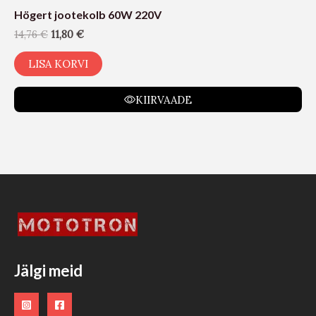
Högert jootekolb 60W 220V
14,76
€
11,80
€
LISA KORVI
KIIRVAADE
Jälgi meid