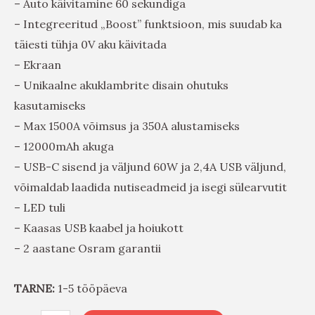
– Auto käivitamine 60 sekundiga
– Integreeritud „Boost” funktsioon, mis suudab ka
täiesti tühja 0V aku käivitada
– Ekraan
– Unikaalne akuklambrite disain ohutuks
kasutamiseks
– Max 1500A võimsus ja 350A alustamiseks
– 12000mAh akuga
– USB-C sisend ja väljund 60W ja 2,4A USB väljund,
võimaldab laadida nutiseadmeid ja isegi sülearvutit
– LED tuli
– Kaasas USB kaabel ja hoiukott
– 2 aastane Osram garantii
TARNE:
1-5 tööpäeva