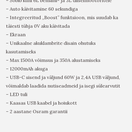
– Sobib kuni 6L bensiini- ja 3L diiselmootoritele
– Auto käivitamine 60 sekundiga
– Integreeritud „Boost” funktsioon, mis suudab ka
täiesti tühja 0V aku käivitada
– Ekraan
– Unikaalne akuklambrite disain ohutuks
kasutamiseks
– Max 1500A võimsus ja 350A alustamiseks
– 12000mAh akuga
– USB-C sisend ja väljund 60W ja 2,4A USB väljund,
võimaldab laadida nutiseadmeid ja isegi sülearvutit
– LED tuli
– Kaasas USB kaabel ja hoiukott
– 2 aastane Osram garantii