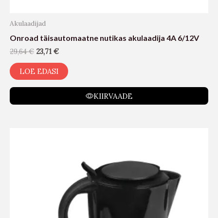
Akulaadijad
Onroad täisautomaatne nutikas akulaadija 4A 6/12V
29,64
€
23,71
€
LOE EDASI
KIIRVAADE