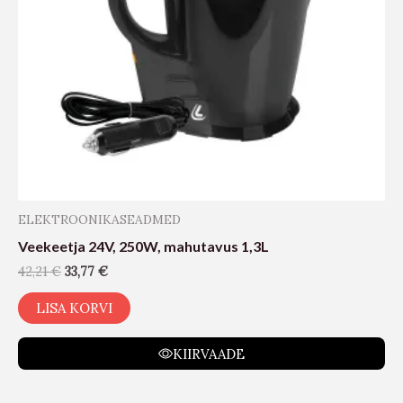
ELEKTROONIKASEADMED
Veekeetja 24V, 250W, mahutavus 1,3L
42,21
€
33,77
€
LISA KORVI
KIIRVAADE