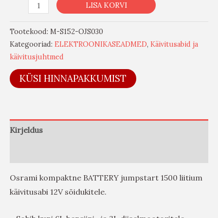
LISA KORVI
Tootekood:
M-S152-OJS030
Kategooriad:
ELEKTROONIKASEADMED
,
Käivitusabid ja
käivitusjuhtmed
KÜSI HINNAPAKKUMIST
Kirjeldus
Arvustused (0)
Osrami kompaktne BATTERY jumpstart 1500 liitium
käivitusabi 12V sõidukitele.