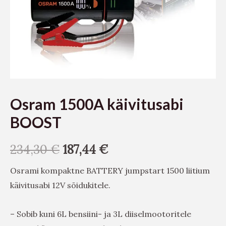
Osram 1500A käivitusabi
BOOST
234,30
€
187,44
€
Osrami kompaktne BATTERY jumpstart 1500 liitium
käivitusabi 12V sõidukitele.
– Sobib kuni 6L bensiini- ja 3L diiselmootoritele