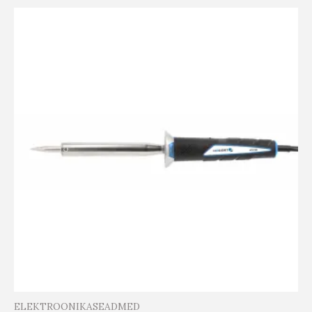
ELEKTROONIKASEADMED