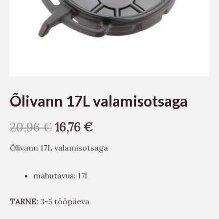
Õlivann 17L valamisotsaga
20,96
€
16,76
€
Õlivann 17L valamisotsaga
mahutavus: 17l
TARNE:
3-5 tööpäeva