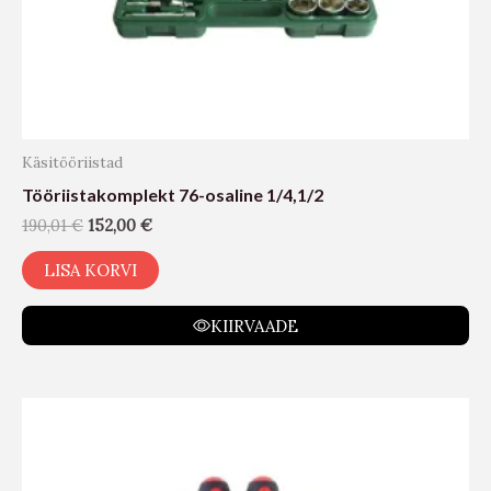
Käsitööriistad
Tööriistakomplekt 76-osaline 1/4,1/2
190,01
€
152,00
€
LISA KORVI
KIIRVAADE