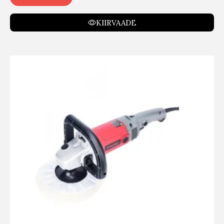
KIIRVAADE