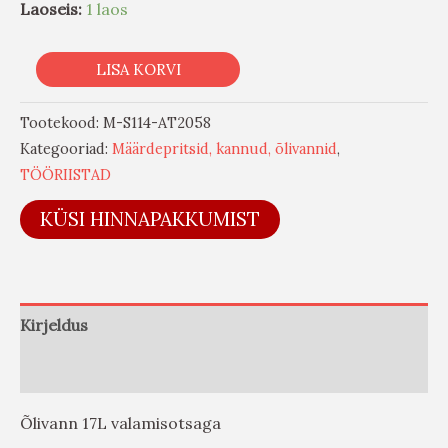
Laoseis:
1 laos
LISA KORVI
Tootekood:
M-S114-AT2058
Kategooriad:
Määrdepritsid, kannud, õlivannid
,
TÖÖRIISTAD
KÜSI HINNAPAKKUMIST
Kirjeldus
Arvustused (0)
Õlivann 17L valamisotsaga