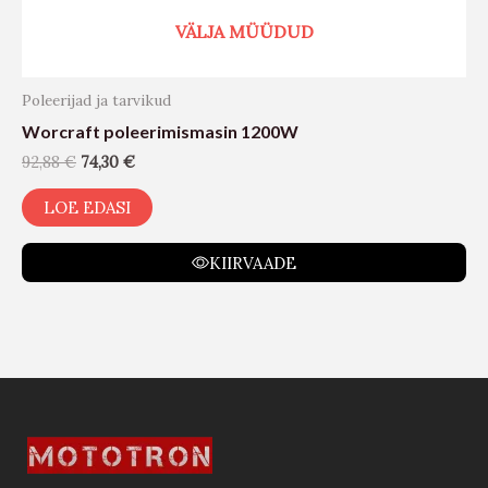
VÄLJA MÜÜDUD
Poleerijad ja tarvikud
Worcraft poleerimismasin 1200W
92,88
€
74,30
€
LOE EDASI
KIIRVAADE