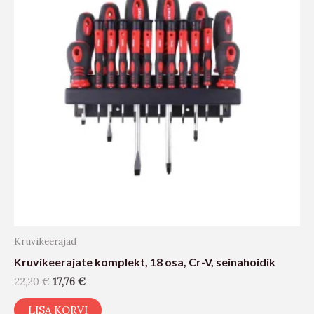
Kruvikeerajad
Kruvikeerajate komplekt, 18 osa, Cr-V, seinahoidik
22,20
€
17,76
€
LISA KORVI