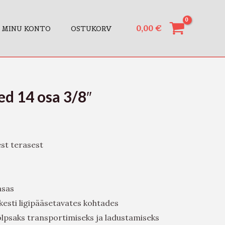
0,00
€
MINU KONTO
OSTUKORV
ed 14 osa 3/8″
est terasest
asas
esti ligipääsetavates kohtades
lpsaks transportimiseks ja ladustamiseks