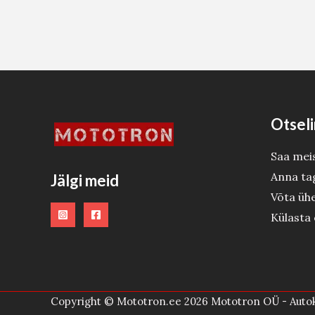
Otseli
Saa mei
Anna ta
Jälgi meid
Võta üh
Külasta
Copyright © Mototron.ee 2026 Mototron OÜ - Autok