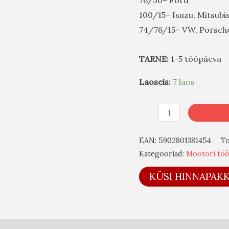
100/15– Isuzu, Mitsubis
74/76/15– VW, Porsche
TARNE:
1-5 tööpäeva
Laoseis:
7 laos
EAN:
5902801381454
T
Kategooriad:
Mootori töö
KÜSI HINNAPAK