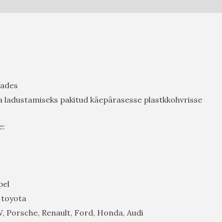
tades
a ladustamiseks pakitud käepärasesse plastkkohvrisse
e:
pel
 toyota
W, Porsche, Renault, Ford, Honda, Audi