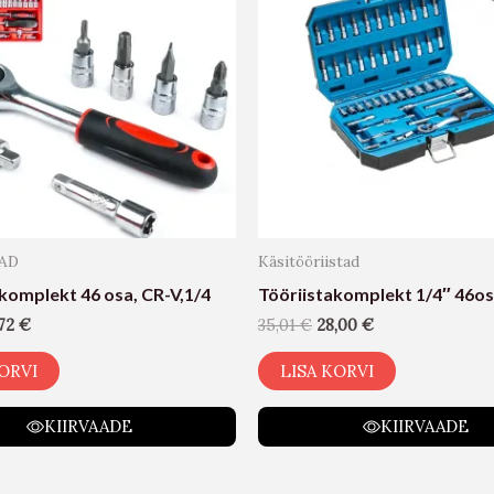
AD
Käsitööriistad
komplekt 46 osa, CR-V,1/4
Tööriistakomplekt 1/4″ 46o
,72
€
35,01
€
28,00
€
ORVI
LISA KORVI
KIIRVAADE
KIIRVAADE