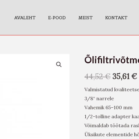
AVALEHT
E-POOD
MEIST
KONTAKT
Õlifiltrivõtm
Õlifiltrivõtmed
14
44,52
€
35,61
€
osa
3/8"
Valmistatud kvaliteets
kogus
3/8“ narrele
Vahemik 65–100 mm
1/2-tolline adapter ka
Võimaldab töötada rask
Üksikute elementide hõ