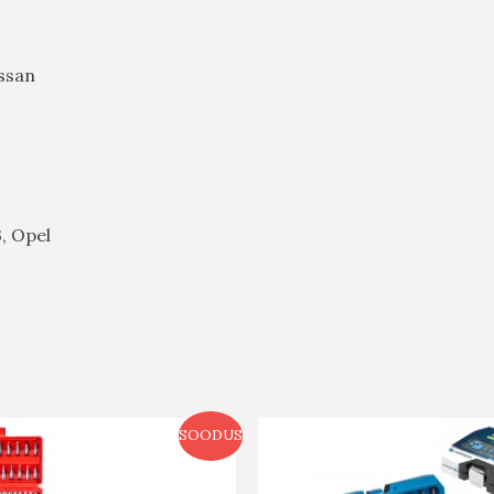
ssan
, Opel
SOODUS