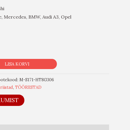
hi
, Mercedes, BMW, Audi A3, Opel
LISA KORVI
ootekood:
M-S171-HT8G306
riistad
,
TÖÖRIISTAD
KUMIST