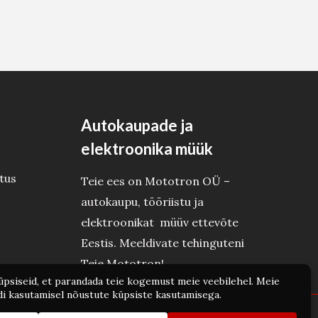
Autokaupade ja
elektroonika müük
tus
Teie ees on Mototron OÜ –
autokaupu, tööriistu ja
elektroonikat müüv ettevõte
Eestis. Meeldivate tehinguteni
Teie Mototron!
wered by Mototron OÜ - Autokaubad ja elektroonika