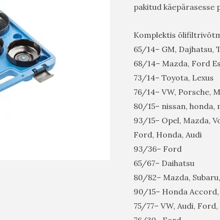
pakitud käepärasesse p
Komplektis õlifiltrivõt
65/14– GM, Dajhatsu, 
68/14– Mazda, Ford Es
73/14– Toyota, Lexus
76/14– VW, Porsche, M
80/15– nissan, honda, 
93/15– Opel, Mazda, Vo
Ford, Honda, Audi
93/36– Ford
65/67– Daihatsu
80/82– Mazda, Subaru,
90/15– Honda Accord, M
75/77– VW, Audi, Ford,
76/30– Ford