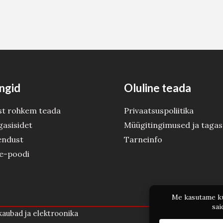
ngid
Oluline teada
st rohkem teada
Privaatsuspoliitika
gasisidet
Müügitingimused ja tagas
endust
Tarneinfo
 e-poodi
aubad ja elektroonika
Po