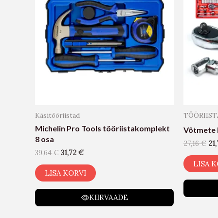
Käsitööriistad
TÖÖRIIST
Michelin Pro Tools tööriistakomplekt
Võtmete 
8 osa
27,16
€
21
39,64
€
31,72
€
LISA K
LISA KORVI
KIIRVAADE