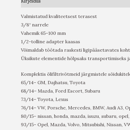
Kirjeldus
Arvustused (0)
Valmistatud kvaliteetsest terasest
3/8“ narrele
Vahemik 65–100 mm
1/2-tolline adapter kaasas
Võimaldab töötada raskesti ligipääsetavates koh
Üksikute elementide hõlpsaks transportimiseks j
Komplektis õlifiltrivõtmeid järgmistele sõidukitel
65/14– GM, Dajhatsu, Toyota
68/14– Mazda, Ford Escort, Subaru
73/14– Toyota, Lexus
76/14– VW, Porsche, Mercedes, BMW, Audi A3, O
80/15– nissan, honda, mazda, isuzu, subaru, opel,
93/15– Opel, Mazda, Volvo, Mitsubishi, Nissan, V