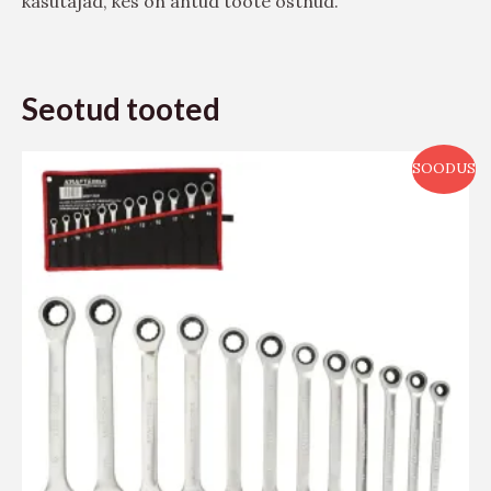
kasutajad, kes on antud toote ostnud.
Seotud tooted
SOODUS