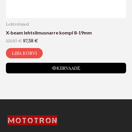
Lehtvõtmed
X-beam lehtsilmusnarre kompl 8-19mm
121,97
€
97,58
€
LISA KORVI
KIIRVAADE