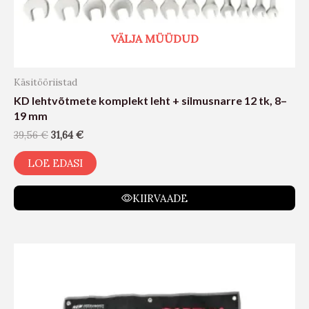
VÄLJA MÜÜDUD
Käsitööriistad
KD lehtvõtmete komplekt leht + silmusnarre 12 tk, 8–
19 mm
39,56
€
31,64
€
LOE EDASI
KIIRVAADE