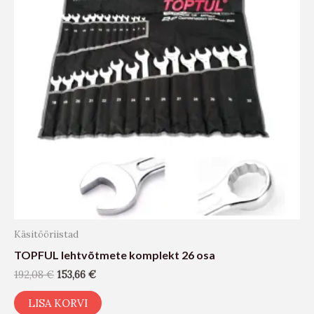
Käsitööriistad
TOPFUL lehtvõtmete komplekt 26 osa
192,08
€
153,66
€
LISA KORVI