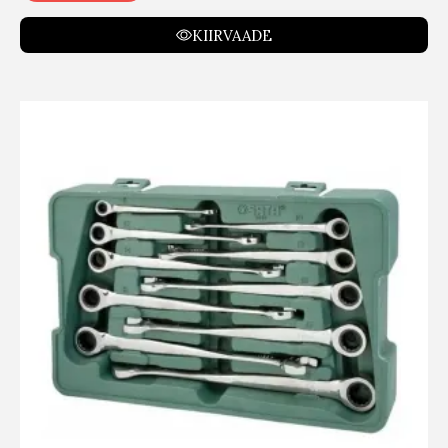
KIIRVAADE