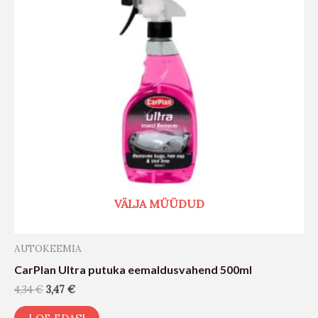
VÄLJA MÜÜDUD
AUTOKEEMIA
CarPlan Ultra putuka eemaldusvahend 500ml
4,34
€
3,47
€