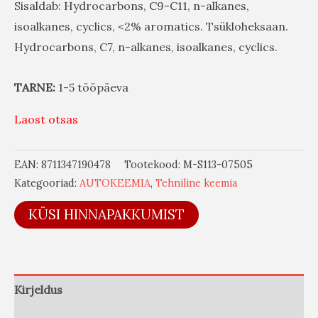
Sisaldab: Hydrocarbons, C9-C11, n-alkanes,
isoalkanes, cyclics, <2% aromatics. Tsükloheksaan.
Hydrocarbons, C7, n-alkanes, isoalkanes, cyclics.
TARNE:
1-5 tööpäeva
Laost otsas
EAN:
8711347190478
Tootekood:
M-S113-07505
Kategooriad:
AUTOKEEMIA
,
Tehniline keemia
KÜSI HINNAPAKKUMIST
Kirjeldus