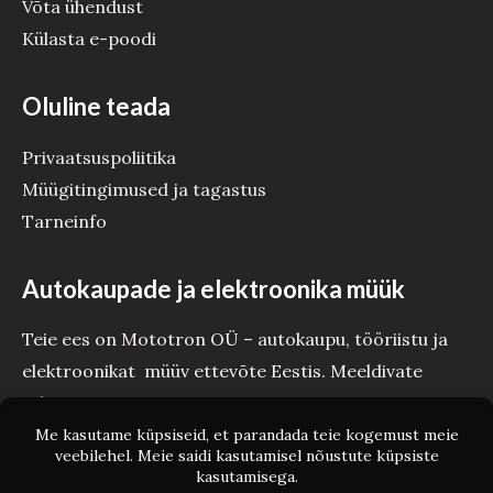
Võta ühendust
Külasta e-poodi
Oluline teada
Privaatsuspoliitika
Müügitingimused ja tagastus
Tarneinfo
Autokaupade ja elektroonika müük
Teie ees on Mototron OÜ – autokaupu, tööriistu ja
elektroonikat müüv ettevõte Eestis. Meeldivate
tehinguteni Teie Mototron!