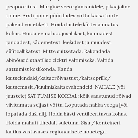
peapööritust. Mürgine veeorganismidele, pikaajaline
toime. Arsti poole pöördudes võtta kaasa toote
pakend või etikett. Hoida lastele kättesaamatus
kohas. Hoida eemal soojusallikast, kuumadest
pindadest, sädemetest, leekidest ja muudest
süüteallikatest. Mitte suitsetada. Rakendada
abinõusid staatilise elektri vältimiseks. Vältida
sattumist keskkonda. Kanda
kaitsekindaid/kaitserõivastust/kaitseprille/
kaitsemaski/kuulmiskaitsevahendeid. NAHALE (või
juustele) SATTUMISE KORRAL: kõik saastunud rõivad
viivitamata seljast võtta. Loputada nahka veega [või
loputada duši all]. Hoida hästi ventileeritavas kohas.
Hoida mahuti tihedalt suletuna. Sisu / konteineri
käitlus vastavuses regionaalsete nõuetega.