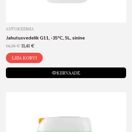
AUTOKEEMIA
Jahutusvedelik G11, -35°C, 5L, sinine
14,26
€
11,41
€
LISA KORVI
KIIRVAADE