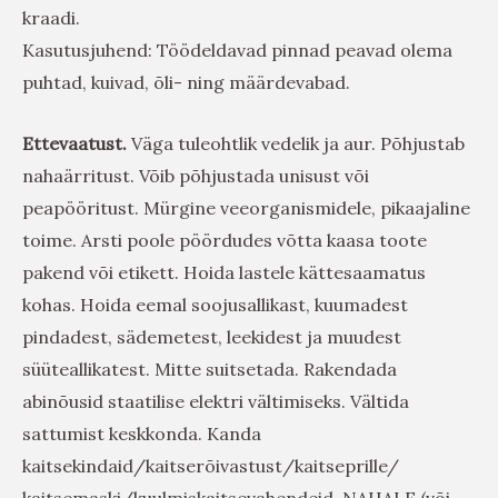
kraadi.
Kasutusjuhend: Töödeldavad pinnad peavad olema
puhtad, kuivad, õli- ning määrdevabad.
Ettevaatust.
Väga tuleohtlik vedelik ja aur. Põhjustab
nahaärritust. Võib põhjustada unisust või
peapööritust. Mürgine veeorganismidele, pikaajaline
toime. Arsti poole pöördudes võtta kaasa toote
pakend või etikett. Hoida lastele kättesaamatus
kohas. Hoida eemal soojusallikast, kuumadest
pindadest, sädemetest, leekidest ja muudest
süüteallikatest. Mitte suitsetada. Rakendada
abinõusid staatilise elektri vältimiseks. Vältida
sattumist keskkonda. Kanda
kaitsekindaid/kaitserõivastust/kaitseprille/
kaitsemaski/kuulmiskaitsevahendeid. NAHALE (või