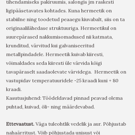
tihendamiseks pakiruumis, salongis jm raskesti
ligipääsetavates kohtades. Kuna hermeetik on
stabiilne ning toodetud peaaegu kiuvabalt, siis on ta
originaalilähedase struktuuriga. Hermeetikul on
suurepärased nakkumisomadused nii katmata,
krunditud, värvitud kui galvaniseeritud
metallpindadele. Hermeetik kuivab kiiresti,
võimaldades seda kiiresti üle värvida kõigi
tavapäraselt saadaolevate värvidega. Hermeetik on
vastupidav temperatuuridele -25 kraadi kuni + 80
kraadi.
Kasutusjuhend: Töödeldavad pinnad peavad olema
puhtad, kuivad, õli- ning määrdevabad.
Ettevaatust.
Väga tuleohtlik vedelik ja aur. Põhjustab
nahaärritust. Võib põhjustada unisust või