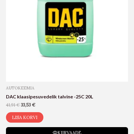
AUTOKEEMIA
DAC klaasipesuvedelik talvine -25C 20L
41,91
€
33,53
€
LISA KORVI
KIIRVAADE