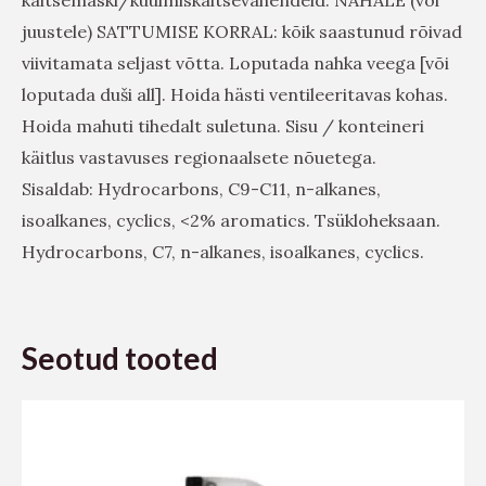
juustele) SATTUMISE KORRAL: kõik saastunud rõivad
viivitamata seljast võtta. Loputada nahka veega [või
loputada duši all]. Hoida hästi ventileeritavas kohas.
Hoida mahuti tihedalt suletuna. Sisu / konteineri
käitlus vastavuses regionaalsete nõuetega.
Sisaldab: Hydrocarbons, C9-C11, n-alkanes,
isoalkanes, cyclics, <2% aromatics. Tsükloheksaan.
Hydrocarbons, C7, n-alkanes, isoalkanes, cyclics.
Seotud tooted