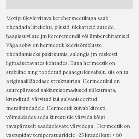
Arvustused (0)
Motipi ülevärvitava kerehermeetikuga saab
tihendada liitekohti, pilusid, ülekatteid autode,
haagissuvilate jm kereremondil või ümberehitamisel.
Väga sobiv on hermeetik keevisõmbluste
tihendamiseks pakiruumis, salongis jm raskesti
ligipääsetavates kohtades. Kuna hermeetik on
stabiilne ning toodetud peaaegu kiuvabalt, siis on ta
originaalilähedase struktuuriga. Hermeetikul on
suurepärased nakkumisomadused nii katmata,
krunditud, värvitud kui galvaniseeritud
metallpindadele. Hermeetik kuivab kiiresti,
võimaldades seda kiiresti üle värvida kõigi
tavapäraselt saadaolevate värvidega. Hermeetik on
vastupidav temperatuuridele -25 kraadi kuni + 80