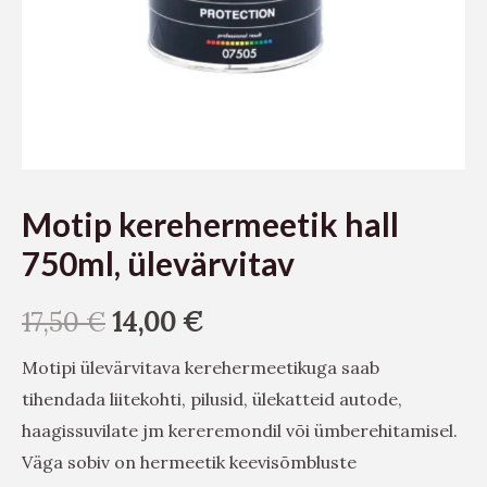
Motip kerehermeetik hall
750ml, ülevärvitav
17,50
€
14,00
€
Motipi ülevärvitava kerehermeetikuga saab
tihendada liitekohti, pilusid, ülekatteid autode,
haagissuvilate jm kereremondil või ümberehitamisel.
Väga sobiv on hermeetik keevisõmbluste