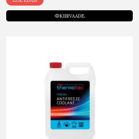
LOE EDASI
KIIRVAADE