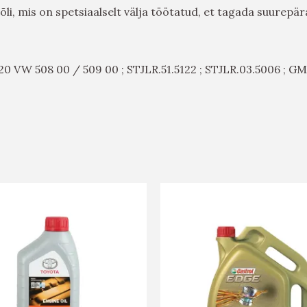
li, mis on spetsiaalselt välja töötatud, et tagada suurepä
20 VW 508 00 / 509 00 ; STJLR.51.5122 ; STJLR.03.5006 ; GM