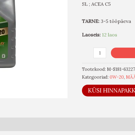
SL ; ACEA C5
TARNE:
3-5 tööpäeva
Laoseis:
12 laos
Tootekood:
M-S181-6322
Kategooriad:
0W-20
,
MÄ
KÜSI HINNAPAK