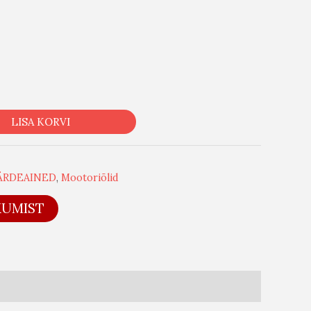
LISA KORVI
7
ÄRDEAINED
,
Mootoriõlid
KUMIST