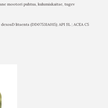
rane mootori puhtus, kulumiskaitse, tugev
 dexosD litsents (DD0753IA015); API SL ; ACEA C5