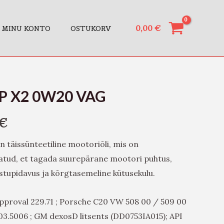
0,00
€
MINU KONTO
OSTUKORV
SP X2 0W20 VAG
€
n täissünteetiline mootoriõli, mis on
ötatud, et tagada suurepärane mootori puhtus,
astupidavus ja kõrgtasemeline kütusekulu.
pproval 229.71 ; Porsche C20 VW 508 00 / 509 00
.03.5006 ; GM dexosD litsents (DD0753IA015); API