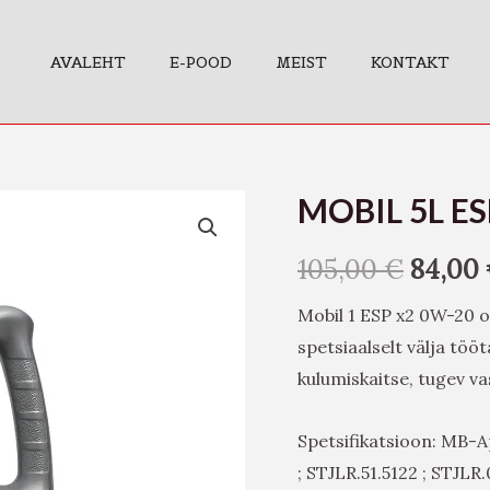
AVALEHT
E-POOD
MEIST
KONTAKT
MOBIL 5L E
MOBIL
5L
105,00
€
84,00
ESP
X2
Mobil 1 ESP x2 0W-20 o
0W20
spetsiaalselt välja tö
VAG
kulumiskaitse, tugev v
kogus
Spetsifikatsioon: MB-A
; STJLR.51.5122 ; STJLR