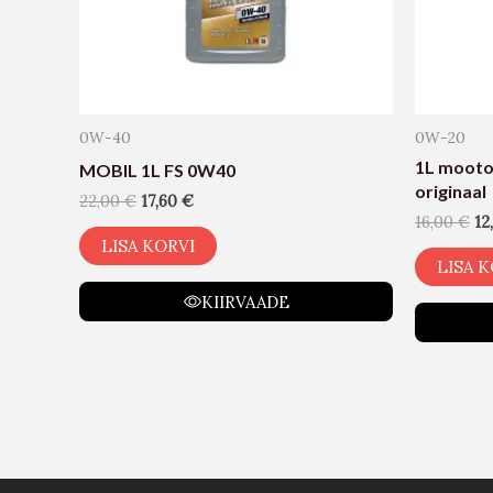
0W-40
0W-20
1L mooto
MOBIL 1L FS 0W40
originaal
22,00
€
17,60
€
16,00
€
12
LISA KORVI
LISA K
KIIRVAADE